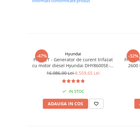
Informatii conformitate produs
Hyundai
-47%
-32%
PACHET - Generator de curent trifazat
Freza l
cu motor diesel Hyundai DHY8600SE-T,
2600 
putere motor 12 CP, Putere maxima 7.9
16.086,00 Lei
8.559,65 Lei
kVA, tensiune 380 / 220 V +
Automatizare trifazata ATS12-3P
IN STOC
ADAUGA IN COS