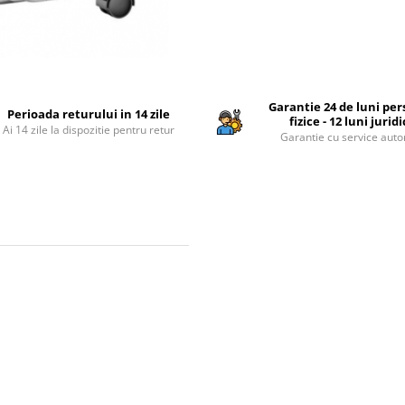
Garantie 24 de luni pe
Perioada returului in 14 zile
fizice - 12 luni jurid
Ai 14 zile la dispozitie pentru retur
Garantie cu service auto