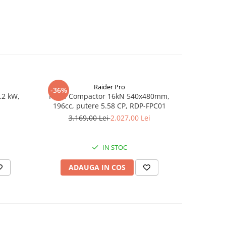
Raider Pro
-36%
-25%
.2 kW,
Placa Compactor 16kN 540x480mm,
Slefuitor
196cc, putere 5.58 CP, RDP-FPC01
aspirator
3.169,00 Lei
2.027,00 Lei
8
IN STOC
ADAUGA IN COS
AD