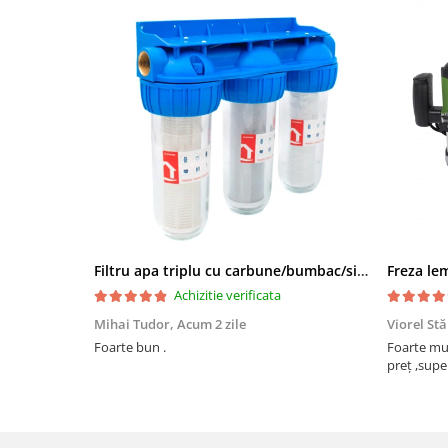
Filtru apa triplu cu carbune/bumbac/sita 3x3/4"*10
Achizitie verificata
Mihai Tudor,
Acum 2 zile
Viorel St
Foarte bun .
Foarte mulțumit, își face tr
preț ,supe