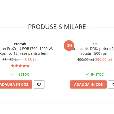
PRODUSE SIMILARE
Procraft
DRK
-3%
emn ProCraft POB1700, 1200 W,
Motor electric DRK, putere 2
Rpm cu 12 freze pentru lemn
rotatii 1500 rpm
incluse in pachet
654,82 Lei
443,33 Lei
400,00 Lei
390,00 Lei
IN STOC
IN STOC
ADAUGA IN COS
ADAUGA IN COS