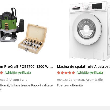
Freza lemn ProCraft POB1700, 1200 W, 2600 Rpm cu 12 freze pentru lemn incluse in pachet
Achizitie verificata
Achizitie verificata
ăneață,
Acum 3 zile
Acneza Colonescu,
Acum 3 zile
eaba Raport calitate
Foarte mulțumită
r