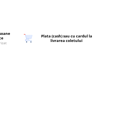
rsoane
Plata (cash) sau cu cardul la
ice
livrarea coletului
rizat