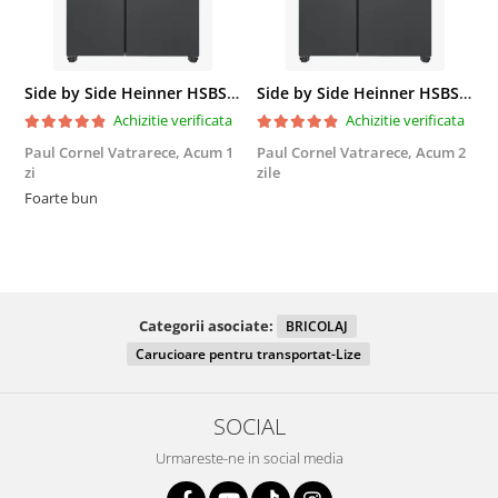
Side by Side Heinner HSBS-HM439NFINVDGWDE++, Total No Frost, Compresor Inverter, Dozator Apa, Display Touch LED, 439 L, Clasa E, Gri Antracit Texturat
Side by Side Heinner HSBS-HM439NFINVDGWDE++, Total No Frost, Compresor Inverter, Dozator Apa, Display Touch LED, 439 L, Clasa E, Gri Antracit Texturat
Achizitie verificata
Achizitie verificata
Paul Cornel Vatrarece,
Acum 1
Paul Cornel Vatrarece,
Acum 2
M
zi
zile
F
Foarte bun
Categorii asociate:
BRICOLAJ
Carucioare pentru transportat-Lize
SOCIAL
Urmareste-ne in social media