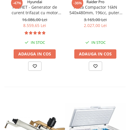
Hyundai
Raider Pro
-47%
-36%
PACHET - Generator de
Placa Compactor 16kN
curent trifazat cu motor
540x480mm, 196cc, putere
diesel Hyundai DHY8600SE-
5.58 CP, RDP-FPC01
16.086,00 Lei
3.169,00 Lei
T, putere motor 12 CP,
8.559,65 Lei
2.027,00 Lei
Putere maxima 7.9 kVA,
tensiune 380 / 220 V +
Automatizare trifazata
IN STOC
IN STOC
ATS12-3P
ADAUGA IN COS
ADAUGA IN COS