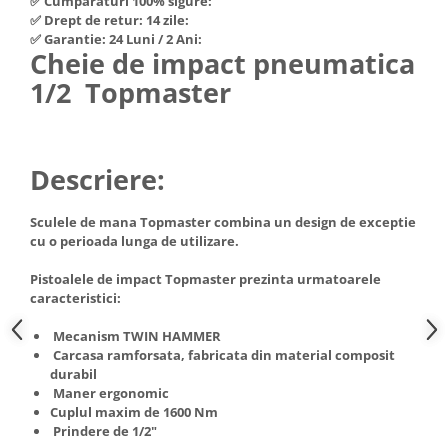
✅ Cumpărături 100% sigure:
Hote Telescopice
✅ Drept de retur: 14 zile:
Nivela de masurat
✅ Garantie: 24 Luni / 2 Ani:
Hote Traditionale
Cheie de impact pneumatica
Pistoale de impact electrice si
Hote Incorporabile
pneumatice
1/2 Topmaster
Hote Country
Pistoale de vopsit
Hote Insula
Prelungitoare
Hote Cupolare
Descriere:
Polizoare electrice de banc si
Accesorii, consumabile hote
unghiulare
Masini de tocat carne
Sculele de mana Topmaster combina un design de exceptie
Rindele si freze pentru lemn
Masini de carnati ( CARNATARI )
cu o perioada lunga de utilizare.
Redresoare auto - roboti de
Masini de spalat vase
pornire
Pistoalele de impact Topmaster prezinta urmatoarele
Masini de spalat vase incorporabile
caracteristici:
Suflante cu aer cald
Masini de spalat vase
Mecanism TWIN HAMMER
Scari metalice
independente
Carcasa ramforsata, fabricata din material composit
Masini de spalat rufe
Strungurii
durabil
Maner ergonomic
Masini de spalat rufe frontale
Scule cu acumulator
Cuplul maxim de 1600 Nm
Masini de spalat rufe verticale
Scule pentru electricieni
Prindere de 1/2"
Masini de spalat rufe incorporabile