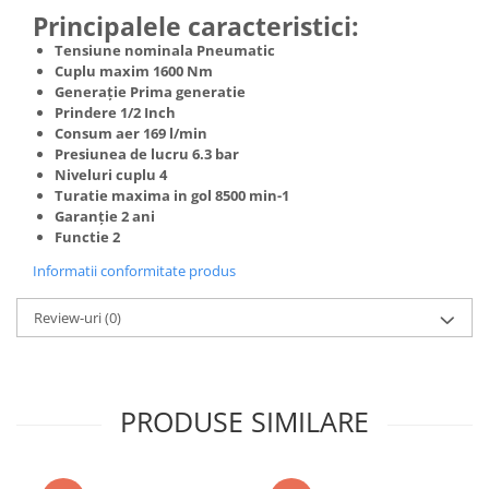
Truse de scule
Principalele caracteristici:
Masini de spalat rufe cu uscator
Truse de lipit PPR
Tensiune nominala Pneumatic
Uscatoare de rufe
Cuplu maxim 1600 Nm
Ventuze cu brate pentru transport
Masini de facut paine
Generaţie Prima generatie
Prindere 1/2 Inch
Vibratoare beton
Pachete electrocasnice
Consum aer 169 l/min
incorporabile
Presiunea de lucru 6.3 bar
Seturi oale
Niveluri cuplu 4
Turatie maxima in gol 8500 min-1
SANDWICH MAKER
Garanție 2 ani
Functie 2
Storcatoare de fructe
Informatii conformitate produs
Televizoare
Review-uri
(0)
PRODUSE SIMILARE