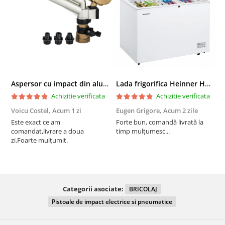
Aspersor cu impact din aluminiu cu FI, Presiune (bar)1.5-5, Diametru de aspersie (m)32-58
Lada frigorifica Heinner HCF-287CNHE++, 287 l, Clasa E, Compresor inverter, Iluminare LED, Functionalitate frigider, Alb
Achizitie verificata
Achizitie verificata
Voicu Costel,
Acum 1 zi
Eugen Grigore,
Acum 2 zile
P
z
Este exact ce am
Forte bun, comandă livrată la
comandat,livrare a doua
timp mulțumesc...
F
zi.Foarte mulțumit.
Categorii asociate:
BRICOLAJ
Pistoale de impact electrice si pneumatice