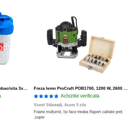
Filtru apa triplu cu carbune/bumbac/sita 3x3/4"*10
Freza lemn ProCraft POB1700, 1200 W, 2600 Rpm cu 12 freze pentru lemn incluse in pachet
a
Achizitie verificata
Viorel Stăneață,
Acum 5 zile
Foarte mulțumit, își face treaba Raport calitate preț
,super