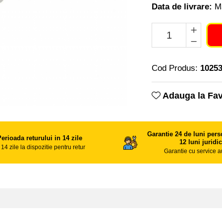
Data de livrare:
Ma
Cod Produs:
1025
Adauga la Fav
Garantie 24 de luni perso
erioada returului in 14 zile
12 luni juridi
 14 zile la dispozitie pentru retur
Garantie cu service a