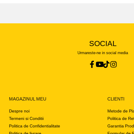
Truse de lipit PPR
Masini de spalat rufe cu uscator
Uscatoare de rufe
Ventuze cu brate pentru transport
Masini de facut paine
Vibratoare beton
Pachete electrocasnice
incorporabile
SOCIAL
Seturi oale
SANDWICH MAKER
Urmareste-ne in social media
Storcatoare de fructe
Televizoare
MAGAZINUL MEU
CLIENTI
Despre noi
Metode de Pl
Termeni si Conditii
Politica de Re
Politica de Confidentialitate
Garantia Prod
Politica de livrare
Formular de R