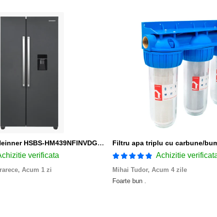
Side by Side Heinner HSBS-HM439NFINVDGWDE++, Total No Frost, Compresor Inverter, Dozator Apa, Display Touch LED, 439 L, Clasa E, Gri Antracit Texturat
chizitie verificata
Achizitie verificat
rarece,
Acum 1 zi
Mihai Tudor,
Acum 4 zile
Foarte bun .