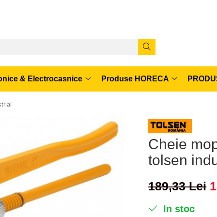
onice & Electrocasnice
Produse HORECA
PRODUS
trial
Cheie mop
tolsen indu
189,33 Lei
1
In stoc