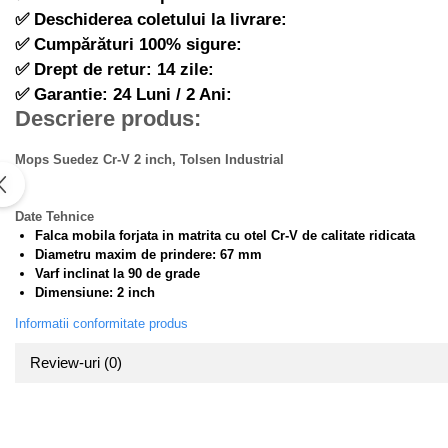
Piese si consumabile pentru
Freze de zapada
✅ Deschiderea coletului la livrare:
Convectoare
MOTOCOSITORI
✅ Cumpărături 100% sigure:
Freze si carote
Purificatoare aer
Plantatoare + Semanatori
✅ Drept de retur: 14 zile:
Radiatoare
Generatoare
Scarificatoare
✅ Garantie: 24 Luni / 2 Ani:
Sobe pe gaz
Lampi solare
Descriere produs:
Sere si solarii
Tunuri de caldura
Masini de slefuit
Tocatoare fan, crengi, tulpini
Ventilatoare
Mops Suedez Cr-V 2 inch, Tolsen Industrial
Malaxoare
Ventilatoare Industriale
Macarale si electopalane
Chiuvete bucatarie
Date Tehnice
Masini de tencuit
Deshidratoare
Falca mobila forjata in matrita cu otel Cr-V de calitate ridicata
Diametru maxim de prindere: 67 mm
Masini de taiat placi ceramice /
Dozatoare de apa
Varf inclinat la 90 de grade
gresie / faianta / parchet
Dimensiune: 2 inch
Espressoare, cafetiere si rasnite
Masini de canelat
Informatii conformitate produs
Fiare de calcat / Mese pentru
Menghine
calcat
Review-uri
(0)
Motoare termice
Forme de prajituri
Motoare electrice
Hote
Nivela de masurat
Hote Decorative