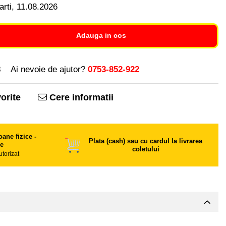
rti, 11.08.2026
Adauga in cos
3
Ai nevoie de ajutor?
0753-852-922
orite
Cere informatii
ane fizice -
Plata (cash) sau cu cardul la livrarea
ce
coletului
utorizat