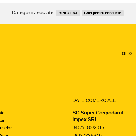
Categorii asociate:
BRICOLAJ
Chei pentru conducte
08:00 - 
DATE COMERCIALE
ata
SC Super Gospodarul
Impex SRL
tur
J40/5183/2017
uselor
etur
RO37385640