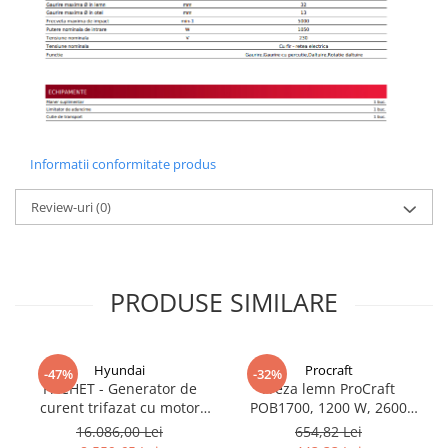
Informatii conformitate produs
Review-uri
(0)
PRODUSE SIMILARE
Hyundai
Procraft
-47%
-32%
PACHET - Generator de
Freza lemn ProCraft
curent trifazat cu motor
POB1700, 1200 W, 2600
diesel Hyundai DHY8600SE-
Rpm cu 12 freze pentru
16.086,00 Lei
654,82 Lei
T, putere motor 12 CP,
lemn incluse in pachet