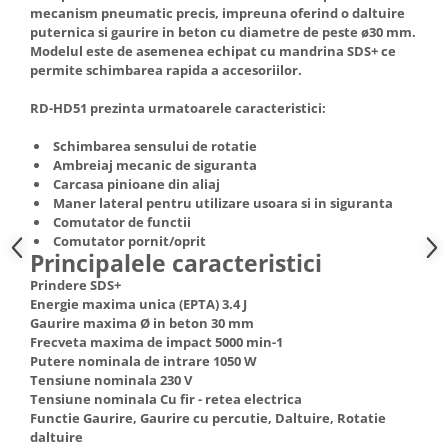
mecanism pneumatic precis, impreuna oferind o daltuire
Truse de scule
Masini de spalat rufe cu uscator
puternica si gaurire in beton cu diametre de peste ø30 mm.
Truse de lipit PPR
Modelul este de asemenea echipat cu mandrina SDS+ ce
Uscatoare de rufe
permite schimbarea rapida a accesoriilor.
Ventuze cu brate pentru transport
Masini de facut paine
Vibratoare beton
RD-HD51 prezinta urmatoarele caracteristici:
Pachete electrocasnice
incorporabile
Schimbarea sensului de rotatie
Seturi oale
Ambreiaj mecanic de siguranta
Carcasa pinioane din aliaj
SANDWICH MAKER
Maner lateral pentru utilizare usoara si in siguranta
Storcatoare de fructe
Comutator de functii
Comutator pornit/oprit
Televizoare
Principalele caracteristici
Prindere SDS+
Energie maxima unica (EPTA) 3.4 J
Gaurire maxima Ø in beton 30 mm
Frecveta maxima de impact 5000 min-1
Putere nominala de intrare 1050 W
Tensiune nominala 230 V
Tensiune nominala Cu fir - retea electrica
Functie Gaurire, Gaurire cu percutie, Daltuire, Rotatie
daltuire