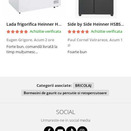
Lada frigorifica Heinner HCF-287CNHE++, 287 l, Clasa E, Compresor inverter, Iluminare LED, Functionalitate frigider, Alb
Side by Side Heinner HSBS-HM439NFINVDGWDE++, Total No Frost, Compresor Inverter, Dozator Apa, Display Touch LED, 439 L, Clasa E, Gri Antracit Texturat
Achizitie verificata
Achizitie verificata
Eugen Grigore,
Acum 2 ore
Paul Cornel Vatrarece,
Acum 1
P
zi
z
Forte bun, comandă livrată la
timp mulțumesc...
Foarte bun
Categorii asociate:
BRICOLAJ
Bormasini de gaurit cu percutie si rotopercutoare
SOCIAL
Urmareste-ne in social media