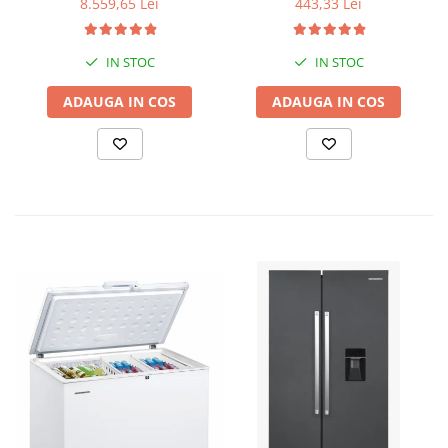
8.559,65 Lei
443,33 Lei
Putere maxima 7.9 kVA,
tensiune 380 / 220 V +
Automatizare trifazata
IN STOC
IN STOC
ATS12-3P
ADAUGA IN COS
ADAUGA IN COS