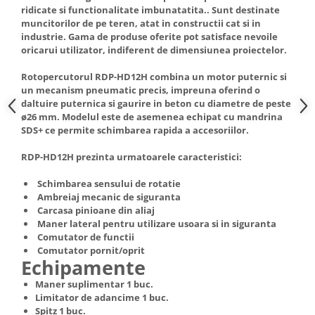
Truse de scule
ridicate si functionalitate imbunatatita.. Sunt destinate
Masini de spalat rufe cu uscator
muncitorilor de pe teren, atat in constructii cat si in
Truse de lipit PPR
Uscatoare de rufe
industrie. Gama de produse oferite pot satisface nevoile
oricarui utilizator, indiferent de dimensiunea proiectelor.
Ventuze cu brate pentru transport
Masini de facut paine
Vibratoare beton
Pachete electrocasnice
Rotopercutorul RDP-HD12H combina un motor puternic si
un mecanism pneumatic precis, impreuna oferind o
incorporabile
daltuire puternica si gaurire in beton cu diametre de peste
Seturi oale
ø26 mm. Modelul este de asemenea echipat cu mandrina
SDS+ ce permite schimbarea rapida a accesoriilor.
SANDWICH MAKER
Storcatoare de fructe
RDP-HD12H prezinta urmatoarele caracteristici:
Televizoare
Schimbarea sensului de rotatie
Ambreiaj mecanic de siguranta
Carcasa pinioane din aliaj
Maner lateral pentru utilizare usoara si in siguranta
Comutator de functii
Comutator pornit/oprit
Echipamente
Maner suplimentar 1 buc.
Limitator de adancime 1 buc.
Spitz 1 buc.