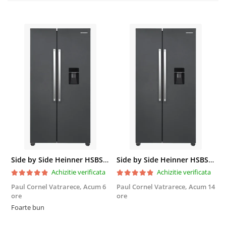
Side by Side Heinner HSBS-HM439NFINVDGWDE++, Total No Frost, Compresor Inverter, Dozator Apa, Display Touch LED, 439 L, Clasa E, Gri Antracit Texturat
Side by Side Heinner HSBS-HM439NFINVDGWDE++, Total No Frost, Compresor Inverter, Dozator Apa, Display Touch LED, 439 L, Clasa E, Gri Antracit Texturat
Achizitie verificata
Achizitie verificata
Paul Cornel Vatrarece,
Acum 6
Paul Cornel Vatrarece,
Acum 14
M
ore
ore
F
Foarte bun