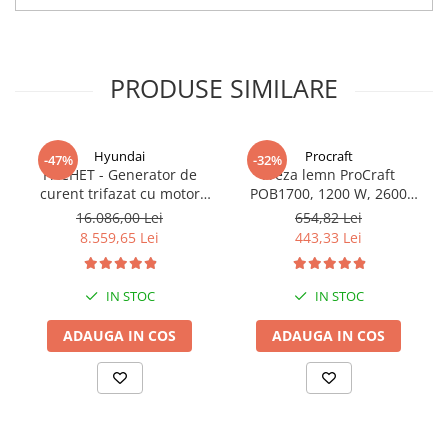
PRODUSE SIMILARE
Hyundai
Procraft
-47%
-32%
PACHET - Generator de
Freza lemn ProCraft
curent trifazat cu motor
POB1700, 1200 W, 2600
diesel Hyundai DHY8600SE-
Rpm cu 12 freze pentru
16.086,00 Lei
654,82 Lei
T, putere motor 12 CP,
lemn incluse in pachet
8.559,65 Lei
443,33 Lei
Putere maxima 7.9 kVA,
tensiune 380 / 220 V +
Automatizare trifazata
IN STOC
IN STOC
ATS12-3P
ADAUGA IN COS
ADAUGA IN COS