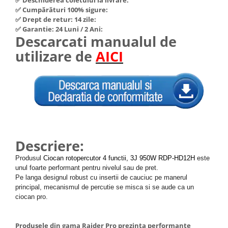
Hote Telescopice
✅ Cumpărături 100% sigure:
Nivela de masurat
✅ Drept de retur: 14 zile:
Hote Traditionale
✅ Garantie: 24 Luni / 2 Ani:
Pistoale de impact electrice si
Hote Incorporabile
Descarcati manualul de
pneumatice
Hote Country
utilizare de
AICI
Pistoale de vopsit
Hote Insula
Prelungitoare
Hote Cupolare
Polizoare electrice de banc si
Accesorii, consumabile hote
unghiulare
Masini de tocat carne
Rindele si freze pentru lemn
Masini de carnati ( CARNATARI )
Redresoare auto - roboti de
Masini de spalat vase
pornire
Descriere:
Masini de spalat vase incorporabile
Suflante cu aer cald
Produsul
Ciocan rotopercutor 4 functii, 3J 950W RDP-HD12H
este
Masini de spalat vase
unul foarte performant pentru nivelul sau de pret.
Scari metalice
independente
Pe langa designul robust cu insertii de cauciuc pe manerul
Masini de spalat rufe
Strungurii
principal, mecanismul de percutie se misca si se aude ca un
ciocan pro.
Masini de spalat rufe frontale
Scule cu acumulator
Masini de spalat rufe verticale
Scule pentru electricieni
Produsele din gama Raider Pro prezinta performante
Masini de spalat rufe incorporabile