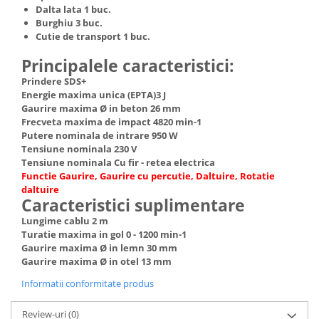
Dalta lata 1 buc.
Burghiu 3 buc.
Cutie de transport 1 buc.
Principalele caracteristici:
Prindere SDS+
Energie maxima unica (EPTA)3 J
Gaurire maxima Ø in beton 26 mm
Frecveta maxima de impact 4820 min-1
Putere nominala de intrare 950 W
Tensiune nominala 230 V
Tensiune nominala Cu fir - retea electrica
Functie Gaurire, Gaurire cu percutie, Daltuire, Rotatie
daltuire
Caracteristici suplimentare
Lungime cablu 2 m
Turatie maxima in gol 0 - 1200 min-1
Gaurire maxima Ø in lemn 30 mm
Gaurire maxima Ø in otel 13 mm
Informatii conformitate produs
Review-uri
(0)