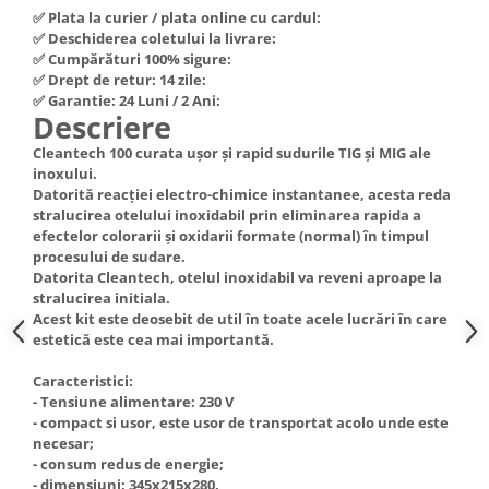
✅ Plata la curier / plata online cu cardul:
Hote Telescopice
Nivela de masurat
✅ Deschiderea coletului la livrare:
Hote Traditionale
✅ Cumpărături 100% sigure:
Pistoale de impact electrice si
Hote Incorporabile
✅ Drept de retur: 14 zile:
pneumatice
✅ Garantie: 24 Luni / 2 Ani:
Hote Country
Descriere
Pistoale de vopsit
Hote Insula
Cleantech 100 curata ușor și rapid sudurile TIG și MIG ale
Prelungitoare
Hote Cupolare
inoxului.
Polizoare electrice de banc si
Accesorii, consumabile hote
Datorită reacției electro-chimice instantanee, acesta reda
unghiulare
stralucirea otelului inoxidabil prin eliminarea rapida a
Masini de tocat carne
efectelor colorarii și oxidarii formate (normal) în timpul
Rindele si freze pentru lemn
Masini de carnati ( CARNATARI )
procesului de sudare.
Datorita Cleantech, otelul inoxidabil va reveni aproape la
Redresoare auto - roboti de
Masini de spalat vase
stralucirea initiala.
pornire
Acest kit este deosebit de util în toate acele lucrări în care
Masini de spalat vase incorporabile
Suflante cu aer cald
estetică este cea mai importantă.
Masini de spalat vase
Scari metalice
independente
Caracteristici:
Masini de spalat rufe
- Tensiune alimentare: 230 V
Strungurii
- compact si usor, este usor de transportat acolo unde este
Masini de spalat rufe frontale
Scule cu acumulator
necesar;
Masini de spalat rufe verticale
- consum redus de energie;
Scule pentru electricieni
- dimensiuni: 345x215x280.
Masini de spalat rufe incorporabile