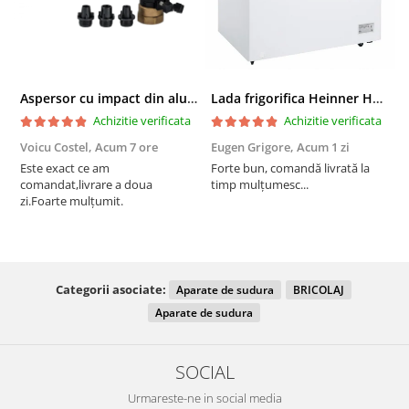
Aspersor cu impact din aluminiu cu FI, Presiune (bar)1.5-5, Diametru de aspersie (m)32-58
Lada frigorifica Heinner HCF-287CNHE++, 287 l, Clasa E, Compresor inverter, Iluminare LED, Functionalitate frigider, Alb
Achizitie verificata
Achizitie verificata
Voicu Costel,
Acum 7 ore
Eugen Grigore,
Acum 1 zi
P
z
Este exact ce am
Forte bun, comandă livrată la
comandat,livrare a doua
timp mulțumesc...
F
zi.Foarte mulțumit.
Categorii asociate:
Aparate de sudura
BRICOLAJ
Aparate de sudura
SOCIAL
Urmareste-ne in social media