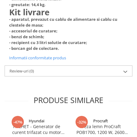
Truse de scule
- greutate: 14,4 kg.
Masini de spalat rufe cu uscator
Kit livrare
Truse de lipit PPR
Uscatoare de rufe
- aparatul, prevazut cu cablu de alimentare si cablu cu
Ventuze cu brate pentru transport
Masini de facut paine
clestele de masa;
- accesoriul de curatare;
Vibratoare beton
Pachete electrocasnice
- benzi de schimb;
incorporabile
- recipient cu 3 litri solutie de curatare;
- borcan gol de colectare.
Seturi oale
Informatii conformitate produs
SANDWICH MAKER
Storcatoare de fructe
Review-uri
(0)
Televizoare
PRODUSE SIMILARE
Hyundai
Procraft
-47%
-32%
PACHET - Generator de
Freza lemn ProCraft
curent trifazat cu motor
POB1700, 1200 W, 2600