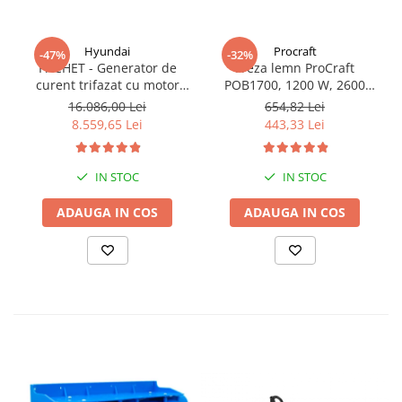
Hyundai
Procraft
-47%
-32%
PACHET - Generator de
Freza lemn ProCraft
curent trifazat cu motor
POB1700, 1200 W, 2600
diesel Hyundai DHY8600SE-
Rpm cu 12 freze pentru
16.086,00 Lei
654,82 Lei
T, putere motor 12 CP,
lemn incluse in pachet
8.559,65 Lei
443,33 Lei
Putere maxima 7.9 kVA,
tensiune 380 / 220 V +
Automatizare trifazata
IN STOC
IN STOC
ATS12-3P
ADAUGA IN COS
ADAUGA IN COS