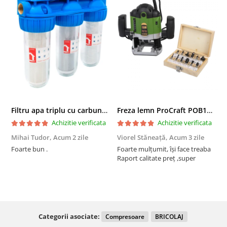
Filtru apa triplu cu carbune/bumbac/sita 3x3/4"*10
Freza lemn ProCraft POB1700, 1200 W, 2600 Rpm cu 12 freze pentru lemn incluse in pachet
Achizitie verificata
Achizitie verificata
Mihai Tudor,
Acum 2 zile
Viorel Stăneață,
Acum 3 zile
A
Foarte bun .
Foarte mulțumit, își face treaba
F
Raport calitate preț ,super
Categorii asociate:
Compresoare
BRICOLAJ