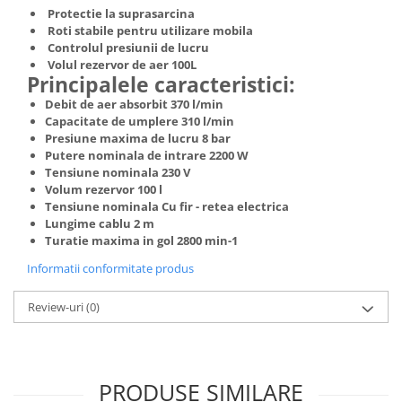
Truse de scule
Protectie la suprasarcina
Masini de spalat rufe cu uscator
Roti stabile pentru utilizare mobila
Truse de lipit PPR
Uscatoare de rufe
Controlul presiunii de lucru
Volul rezervor de aer 100L
Ventuze cu brate pentru transport
Masini de facut paine
Principalele caracteristici:
Vibratoare beton
Pachete electrocasnice
Debit de aer absorbit 370 l/min
incorporabile
Capacitate de umplere 310 l/min
Presiune maxima de lucru 8 bar
Seturi oale
Putere nominala de intrare 2200 W
SANDWICH MAKER
Tensiune nominala 230 V
Volum rezervor 100 l
Storcatoare de fructe
Tensiune nominala Cu fir - retea electrica
Lungime cablu 2 m
Televizoare
Turatie maxima in gol 2800 min-1
Informatii conformitate produs
Review-uri
(0)
PRODUSE SIMILARE