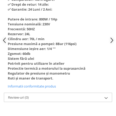
Hote Telescopice
✅ Drept de retur: 14 zile:
Nivela de masurat
✅ Garantie: 24 Luni / 2 Ani:
Hote Traditionale
Pistoale de impact electrice si
Hote Incorporabile
Putere de intrare: 800W / 1Hp
pneumatice
Tensiune nominală: 230V
Hote Country
Pistoale de vopsit
Frecventă: 50HZ
Hote Insula
Rezervor: 24L
Prelungitoare
Hote Cupolare
Cilindru aer: 70L / min
Presiune maximă a pompei: 8Bar (116psi)
Polizoare electrice de banc si
Accesorii, consumabile hote
Dimensiune ieșire aer: 1/4 ""
unghiulare
Masini de tocat carne
Zgomot: 60db
Rindele si freze pentru lemn
Sistem fără ulei
Masini de carnati ( CARNATARI )
Potrivit pentru utilizare în atelier
Redresoare auto - roboti de
Masini de spalat vase
Protectie termică a motorului la suprasarcină
pornire
Regulator de presiune și manometru
Masini de spalat vase incorporabile
Roti și maner de transport.
Suflante cu aer cald
Masini de spalat vase
Informatii conformitate produs
Scari metalice
independente
Masini de spalat rufe
Strungurii
Review-uri
(0)
Masini de spalat rufe frontale
Scule cu acumulator
Masini de spalat rufe verticale
Scule pentru electricieni
Masini de spalat rufe incorporabile