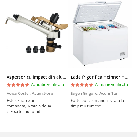
Aspersor cu impact din aluminiu cu FI, Presiune (bar)1.5-5, Diametru de aspersie (m)32-58
Lada frigorifica Heinner HCF-287CNHE++, 287 l, Clasa E, Compresor inverter, Iluminare LED, Functionalitate frigider, Alb
Achizitie verificata
Achizitie verificata
Voicu Costel,
Acum 5 ore
Eugen Grigore,
Acum 1 zi
P
z
Este exact ce am
Forte bun, comandă livrată la
comandat,livrare a doua
timp mulțumesc...
F
zi.Foarte mulțumit.