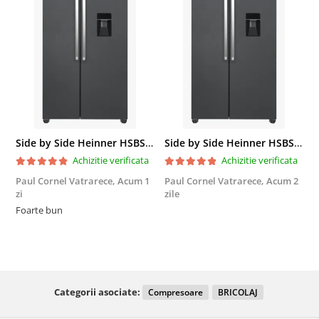
Side by Side Heinner HSBS-HM439NFINVDGWDE++, Total No Frost, Compresor Inverter, Dozator Apa, Display Touch LED, 439 L, Clasa E, Gri Antracit Texturat
Side by Side Heinner HSBS-HM439NFINVDGWDE++, Total No Frost, Compresor Inverter, Dozator Apa, Display Touch LED, 439 L, Clasa E, Gri Antracit Texturat
Achizitie verificata
Achizitie verificata
Paul Cornel Vatrarece,
Acum 1
Paul Cornel Vatrarece,
Acum 2
M
zi
zile
F
Foarte bun
Categorii asociate:
Compresoare
BRICOLAJ