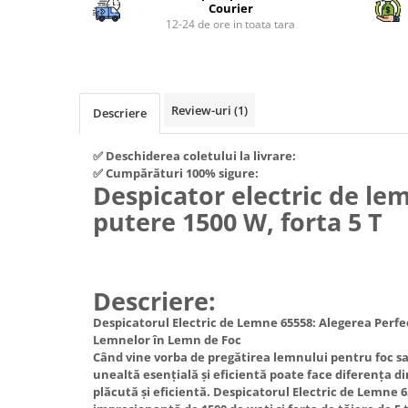
Piese si consumabile pentru
Courier
Convectoare
Fierastraie electrice
MOTOCOSITORI
12-24 de ore in toata tara
Purificatoare aer
Freze de zapada
Plantatoare + Semanatori
Radiatoare
Freze si carote
Scarificatoare
Sobe pe gaz
Generatoare
Sere si solarii
Review-uri
(1)
Tunuri de caldura
Descriere
Lampi solare
Tocatoare fan, crengi, tulpini
Ventilatoare
✅ Deschiderea coletului la livrare:
Ventilatoare Industriale
Masini de slefuit
✅ Cumpărături 100% sigure:
Chiuvete bucatarie
Despicator electric de l
Malaxoare
Deshidratoare
putere 1500 W, forta 5 T
Macarale si electopalane
Dozatoare de apa
Masini de tencuit
Espressoare, cafetiere si rasnite
Masini de taiat placi ceramice /
Descriere:
gresie / faianta / parchet
Fiare de calcat / Mese pentru
calcat
Masini de canelat
Despicatorul Electric de Lemne 65558: Alegerea Per
Lemnelor în Lemn de Foc
Forme de prajituri
Menghine
Când vine vorba de pregătirea lemnului pentru foc sau
Hote
unealtă esențială și eficientă poate face diferența din
Motoare termice
plăcută și eficientă. Despicatorul Electric de Lemne 
Hote Decorative
Motoare electrice