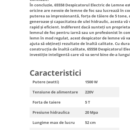
În concluzie, 65558 Despicatorul Electric de Lemne e
oricine are nevoie de lemne de foc sau lucrează în con
puterea sa impresionantă, forța de tăiere de 5 tone,
generoase și capacitatea de ulei hidraulic, acesta vă 
rapid și eficient. Indiferent dacă sunteți un proprieta
lemnul de foc pentru iarnă sau un profesionist în con
lemn în mod regulat, acest despicator de lemne vă va
ajuta să obțineți rezultate de înaltă calitate. Cu durab
construcția de înaltă calitate, 65558 Despicatorul El
investiție inteligentă care vă va servi bine de-a lungul
Caracteristici
Putere (watti)
1500 W
Tensiune de alimentare
220V
Forta de taiere
5 T
Presiune hidraulica
20 Mpa
Lungime max de lucru
52 cm