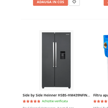
ADAUGA IN COS
Side by Side Heinner HSBS-HM439NFINVDGWDE++, Total No Frost, Compresor Inverter, Dozator Apa, Display Touch LED, 439 L, Clasa E, Gri Antracit Texturat
Achizitie verificata