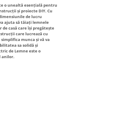
ste o unealtă esențială pentru
strucții și proiecte DIY. Cu
 dimensiunile de lucru
va ajuta să tăiați lemnele
r de casă care își pregătește
strucții care lucrează cu
 simplifica munca și vă va
ilitatea sa solidă și
ectric de Lemne este o
 anilor.