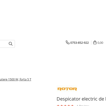
0753-852-922
0,00
tere 1500 W, forta 5 T
Despicator electric de
1 Review