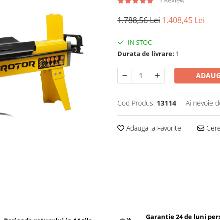
1.788,56 Lei
1.408,45 Lei
IN STOC
Durata de livrare:
1
ADAUG
Cod Produs:
13114
Ai nevoie d
Adauga la Favorite
Cere 
Garantie 24 de luni pe