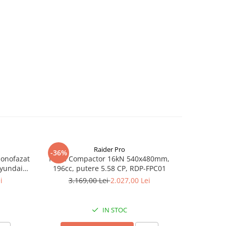
Raider Pro
-36%
-25%
monofazat
Placa Compactor 16kN 540x480mm,
Slefuitor
Hyundai
196cc, putere 5.58 CP, RDP-FPC01
aspirator
.5 kVA,
i
3.169,00 Lei
2.027,00 Lei
8
tizare
IN STOC