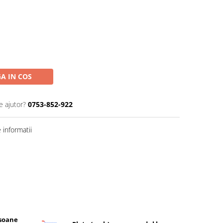
A IN COS
e ajutor?
0753-852-922
informatii
rsoane