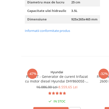
Diametru max de lucru
25 cm
Capacitate ulei hidraulic
3.5L
Dimensiune
925x265x465 mm
Informatii conformitate produs
Hyundai
-47%
-32%
PACHET - Generator de curent trifazat
Freza l
cu motor diesel Hyundai DHY8600SE-T,
2600 
putere motor 12 CP, Putere maxima 7.9
16.086,00 Lei
8.559,65 Lei
kVA, tensiune 380 / 220 V +
Automatizare trifazata ATS12-3P
IN STOC