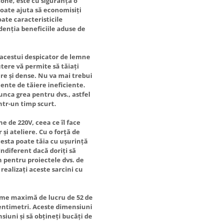
tone, este cu siguranță o
 poate ajuta să economisiți
oate caracteristicile
denția beneficiile aduse de
 acestui despicator de lemne
tere vă permite să tăiați
ure și dense. Nu va mai trebui
ente de tăiere ineficiente.
unca grea pentru dvs., astfel
într-un timp scurt.
e de 220V, ceea ce îl face
 și ateliere. Cu o forță de
cesta poate tăia cu ușurință
Indiferent dacă doriți să
n pentru proiectele dvs. de
realizați aceste sarcini cu
gime maximă de lucru de 52 de
entimetri. Aceste dimensiuni
siuni și să obțineți bucăți de