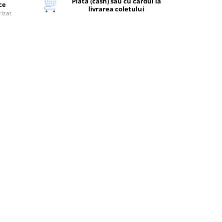
Plata (cash) sau cu cardul la
ice
livrarea coletului
rizat