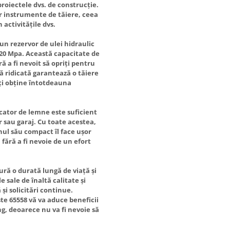
roiectele dvs. de construcție.
or instrumente de tăiere, ceea
 activitățile dvs.
un rezervor de ulei hidraulic
e 20 Mpa. Această capacitate de
ă a fi nevoit să opriți pentru
ă ridicată garantează o tăiere
eți obține întotdeauna
cator de lemne este suficient
r sau garaj. Cu toate acestea,
nul său compact îl face ușor
 fără a fi nevoie de un efort
ură o durată lungă de viață și
 sale de înaltă calitate și
 și solicitări continue.
te 65558 vă va aduce beneficii
g, deoarece nu va fi nevoie să