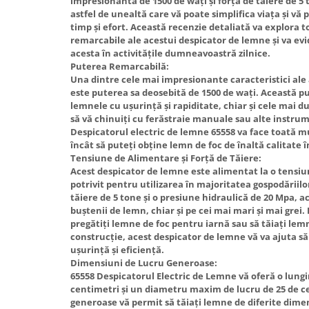
impresionantă de 1500 de wați și forța de tăiere de 5 
Hote Telescopice
astfel de unealtă care vă poate simplifica viața și vă
Nivela de masurat
timp și efort. Această recenzie detaliată va explora t
Hote Traditionale
remarcabile ale acestui despicator de lemne și va evi
Pistoale de impact electrice si
Hote Incorporabile
acesta în activitățile dumneavoastră zilnice.
pneumatice
Hote Country
Puterea Remarcabilă:
Pistoale de vopsit
Una dintre cele mai impresionante caracteristici ale
Hote Insula
este puterea sa deosebită de 1500 de wați. Această pu
Prelungitoare
Hote Cupolare
lemnele cu ușurință și rapiditate, chiar și cele mai d
să vă chinuiți cu ferăstraie manuale sau alte instrum
Polizoare electrice de banc si
Accesorii, consumabile hote
Despicatorul electric de lemne 65558 va face toată m
unghiulare
Masini de tocat carne
încât să puteți obține lemn de foc de înaltă calitate 
Rindele si freze pentru lemn
Tensiune de Alimentare și Forță de Tăiere:
Masini de carnati ( CARNATARI )
Acest despicator de lemne este alimentat la o tensiun
Redresoare auto - roboti de
Masini de spalat vase
potrivit pentru utilizarea în majoritatea gospodăriilor
pornire
tăiere de 5 tone și o presiune hidraulică de 20 Mpa, a
Masini de spalat vase incorporabile
buștenii de lemn, chiar și pe cei mai mari și mai grei. 
Suflante cu aer cald
Masini de spalat vase
pregătiți lemne de foc pentru iarnă sau să tăiați lem
Scari metalice
independente
construcție, acest despicator de lemne vă va ajuta să 
ușurință și eficiență.
Masini de spalat rufe
Strungurii
Dimensiuni de Lucru Generoase:
Masini de spalat rufe frontale
Scule cu acumulator
65558 Despicatorul Electric de Lemne vă oferă o lun
centimetri și un diametru maxim de lucru de 25 de c
Masini de spalat rufe verticale
Scule pentru electricieni
generoase vă permit să tăiați lemne de diferite dimen
Masini de spalat rufe incorporabile