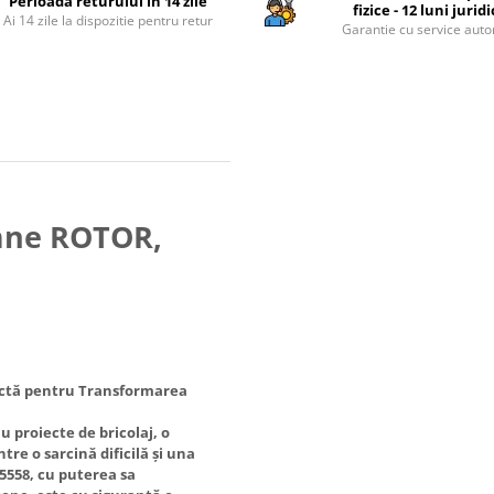
Perioada returului in 14 zile
fizice - 12 luni jurid
Ai 14 zile la dispozitie pentru retur
Garantie cu service auto
emne ROTOR,
fectă pentru Transformarea
 proiecte de bricolaj, o
tre o sarcină dificilă și una
65558, cu puterea sa