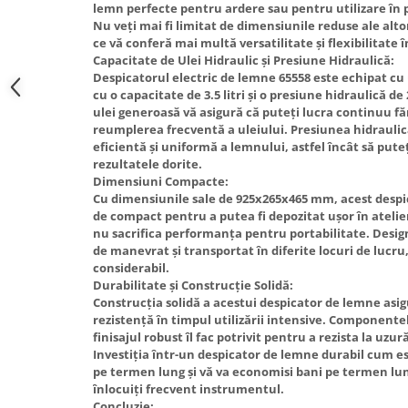
lemn perfecte pentru ardere sau pentru utilizare în p
Truse de scule
Masini de spalat rufe cu uscator
Nu veți mai fi limitat de dimensiunile reduse ale alt
Truse de lipit PPR
ce vă conferă mai multă versatilitate și flexibilitate în
Uscatoare de rufe
Capacitate de Ulei Hidraulic și Presiune Hidraulică:
Ventuze cu brate pentru transport
Masini de facut paine
Despicatorul electric de lemne 65558 este echipat cu 
cu o capacitate de 3.5 litri și o presiune hidraulică d
Vibratoare beton
Pachete electrocasnice
ulei generoasă vă asigură că puteți lucra continuu făr
incorporabile
reumplerea frecventă a uleiului. Presiunea hidraulic
Seturi oale
eficientă și uniformă a lemnului, astfel încât să put
rezultatele dorite.
SANDWICH MAKER
Dimensiuni Compacte:
Cu dimensiunile sale de 925x265x465 mm, acest despi
Storcatoare de fructe
de compact pentru a putea fi depozitat ușor în atelie
Televizoare
nu sacrifica performanța pentru portabilitate. Desig
de manevrat și transportat în diferite locuri de lucru,
considerabil.
Durabilitate și Construcție Solidă:
Construcția solidă a acestui despicator de lemne asig
rezistență în timpul utilizării intensive. Componentele
finisajul robust îl fac potrivit pentru a rezista la uzură
Investiția într-un despicator de lemne durabil cum es
pe termen lung și vă va economisi bani pe termen lun
înlocuiți frecvent instrumentul.
Concluzie: