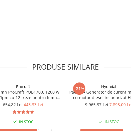
PRODUSE SIMILARE
Procraft
Hyundai
-21%
emn ProCraft POB1700, 1200 W,
Pachet - Generator de curent 
Rpm cu 12 freze pentru lemn
cu motor diesel insonorizat 
incluse in pachet
DHY-8600SE, putere maxima 6
654,82 Lei
443,33 Lei
9.965,37 Lei
7.895,00 Le
putere motor 12 CP + Automa
ATS12-P
IN STOC
IN STOC