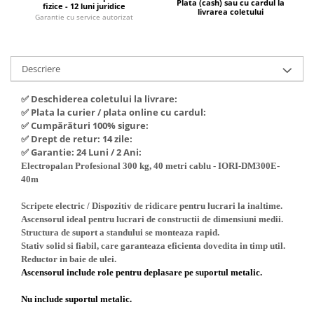
Plata (cash) sau cu cardul la
fizice - 12 luni juridice
Hote Telescopice
livrarea coletului
Garantie cu service autorizat
Nivela de masurat
Hote Traditionale
Pistoale de impact electrice si
Hote Incorporabile
pneumatice
Hote Country
Descriere
Pistoale de vopsit
Hote Insula
✅ Deschiderea coletului la livrare:
Prelungitoare
Hote Cupolare
✅ Plata la curier / plata online cu cardul:
Polizoare electrice de banc si
Accesorii, consumabile hote
✅ Cumpărături 100% sigure:
unghiulare
✅ Drept de retur: 14 zile:
Masini de tocat carne
✅ Garantie: 24 Luni / 2 Ani:
Rindele si freze pentru lemn
Masini de carnati ( CARNATARI )
Electropalan Profesional 300 kg, 40 metri cablu - IORI-DM300E-
Redresoare auto - roboti de
40m
Masini de spalat vase
pornire
Masini de spalat vase incorporabile
Scripete electric / Dispozitiv de ridicare pentru lucrari la inaltime.
Suflante cu aer cald
Ascensorul ideal pentru lucrari de constructii de dimensiuni medii.
Masini de spalat vase
Structura de suport a standului se monteaza rapid.
Scari metalice
independente
Stativ solid si fiabil, care garanteaza eficienta dovedita in timp util.
Masini de spalat rufe
Strungurii
Reductor in baie de ulei.
Ascensorul include role pentru deplasare pe suportul metalic.
Masini de spalat rufe frontale
Scule cu acumulator
Masini de spalat rufe verticale
Nu include suportul metalic.
Scule pentru electricieni
Masini de spalat rufe incorporabile