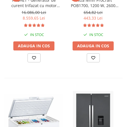
PACHET - Generator de
Freza lemn ProCraft
curent trifazat cu motor
POB1700, 1200 W, 2600
diesel Hyundai DHY8600SE-
Rpm cu 12 freze pentru
16.086,00 Lei
654,82 Lei
T, putere motor 12 CP,
lemn incluse in pachet
8.559,65 Lei
443,33 Lei
Putere maxima 7.9 kVA,
tensiune 380 / 220 V +
Automatizare trifazata
IN STOC
IN STOC
ATS12-3P
ADAUGA IN COS
ADAUGA IN COS