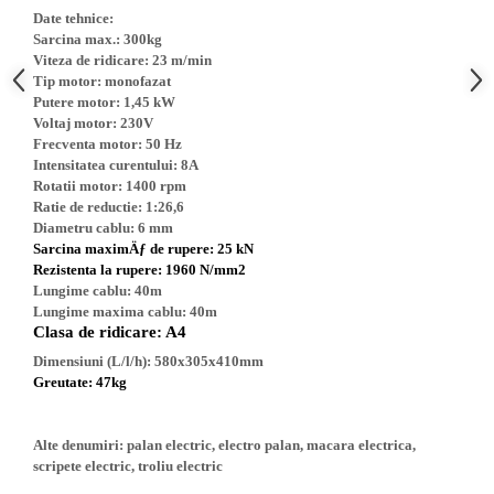
Truse de scule
Date tehnice:
Masini de spalat rufe cu uscator
Sarcina max.: 300kg
Truse de lipit PPR
Uscatoare de rufe
Viteza de ridicare: 23 m/min
Ventuze cu brate pentru transport
Tip motor: monofazat
Masini de facut paine
Putere motor: 1,45 kW
Vibratoare beton
Pachete electrocasnice
Voltaj motor: 230V
incorporabile
Frecventa motor: 50 Hz
Intensitatea curentului: 8A
Seturi oale
Rotatii motor: 1400 rpm
Ratie de reductie: 1:26,6
SANDWICH MAKER
Diametru cablu: 6 mm
Storcatoare de fructe
Sarcina maximÄƒ de rupere: 25 kN
Rezistenta la rupere: 1960 N/mm2
Televizoare
Lungime cablu: 40m
Lungime maxima cablu: 40m
Clasa de ridicare: A4
Dimensiuni (L/l/h): 580x305x410mm
Greutate: 47kg
Alte denumiri: palan electric, electro palan, macara electrica,
scripete electric, troliu electric