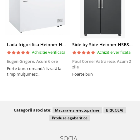
Lada frigorifica Heinner HCF-287CNHE++, 287 l, Clasa E, Compresor inverter, Iluminare LED, Functionalitate frigider, Alb
Side by Side Heinner HSBS-HM439NFINVDGWDE++, Total No Frost, Compresor Inverter, Dozator Apa, Display Touch LED, 439 L, Clasa E, Gri Antracit Texturat
Achizitie verificata
Achizitie verificata
Eugen Grigore,
Acum 6 ore
Paul Cornel Vatrarece,
Acum 2
P
zile
z
Forte bun, comandă livrată la
timp mulțumesc...
Foarte bun
Categorii asociate:
Macarale si electopalane
BRICOLAJ
Produse agabaritice
SOCIAL