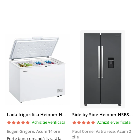
Lada frigorifica Heinner HCF-287CNHE++, 287 l, Clasa E, Compresor inverter, Iluminare LED, Functionalitate frigider, Alb
Side by Side Heinner HSBS-HM439NFINVDGWDE++, Total No Frost, Compresor Inverter, Dozator Apa, Display Touch LED, 439 L, Clasa E, Gri Antracit Texturat
Achizitie verificata
Achizitie verificata
Eugen Grigore,
Acum 14 ore
Paul Cornel Vatrarece,
Acum 2
P
zile
z
Forte bun, comandă livrată la