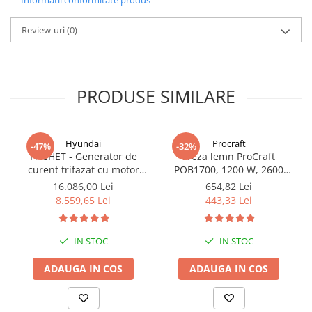
Review-uri
(0)
PRODUSE SIMILARE
Hyundai
Procraft
-47%
-32%
PACHET - Generator de
Freza lemn ProCraft
curent trifazat cu motor
POB1700, 1200 W, 2600
diesel Hyundai DHY8600SE-
Rpm cu 12 freze pentru
16.086,00 Lei
654,82 Lei
T, putere motor 12 CP,
lemn incluse in pachet
8.559,65 Lei
443,33 Lei
Putere maxima 7.9 kVA,
tensiune 380 / 220 V +
Automatizare trifazata
IN STOC
IN STOC
ATS12-3P
ADAUGA IN COS
ADAUGA IN COS