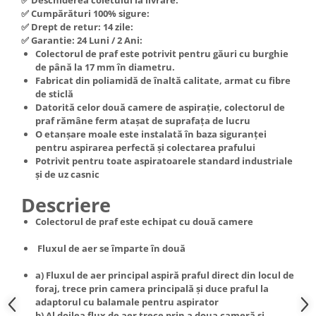
Hote Telescopice
✅ Cumpărături 100% sigure:
Nivela de masurat
✅ Drept de retur: 14 zile:
Hote Traditionale
✅ Garantie: 24 Luni / 2 Ani:
Pistoale de impact electrice si
Hote Incorporabile
Colectorul de praf este potrivit pentru găuri cu burghie
pneumatice
de până la 17 mm în diametru.
Hote Country
Pistoale de vopsit
Fabricat din poliamidă de înaltă calitate, armat cu fibre
Hote Insula
de sticlă
Prelungitoare
Hote Cupolare
Datorită celor două camere de aspirație, colectorul de
praf rămâne ferm atașat de suprafața de lucru
Polizoare electrice de banc si
Accesorii, consumabile hote
O etanșare moale este instalată în baza siguranței
unghiulare
Masini de tocat carne
pentru aspirarea perfectă și colectarea prafului
Rindele si freze pentru lemn
Potrivit pentru toate aspiratoarele standard industriale
Masini de carnati ( CARNATARI )
și de uz casnic
Redresoare auto - roboti de
Masini de spalat vase
pornire
Descriere
Masini de spalat vase incorporabile
Suflante cu aer cald
Colectorul de praf este echipat cu două camere
Masini de spalat vase
Scari metalice
independente
Fluxul de aer se împarte în două
Masini de spalat rufe
Strungurii
a) Fluxul de aer principal aspiră praful direct din locul de
Masini de spalat rufe frontale
Scule cu acumulator
foraj, trece prin camera principală și duce praful la
Masini de spalat rufe verticale
adaptorul cu balamale pentru aspirator
Scule pentru electricieni
b) Al doilea flux de aer trece prin a doua cameră și
Masini de spalat rufe incorporabile