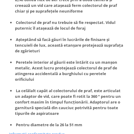
Truse de scule
creează un vid care atașează ferm colectorul de praf
Masini de spalat rufe cu uscator
chiar și pe suprafețele neuniforme
Truse de lipit PPR
Uscatoare de rufe
Colectorul de praf nu trebuie să fie respectat. Vidul
Ventuze cu brate pentru transport
Masini de facut paine
puternic îl atașează de locul de foraj
Vibratoare beton
Pachete electrocasnice
incorporabile
Așteptând să facă găuri în lucrările de finisare și
tencuieli de lux, această etanșare protejează suprafața
Seturi oale
de zgârieturi
SANDWICH MAKER
Peretele interior al găurii este întărit cu un manșon
Storcatoare de fructe
metalic. Acest lucru protejează colectorul de praf de
atingerea accidentală a burghiului cu peretele
Televizoare
orificiului
La celălalt capăt al colectorului de praf, este articulat
un adaptor de vid, care poate fi rotit la 360 ° pentru un
confort maxim în timpul funcționării. Adaptorul are o
garnitură specială din cauciuc potrivită pentru toate
tipurile de aspiratoare
Pentru diametre de la 26 la 51 mm
Informatii conformitate produs