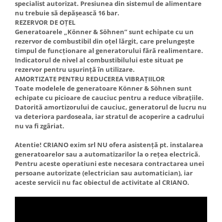
specialist autorizat. Presiunea din sistemul de alimentare
nu trebuie să depășească 16 bar.
REZERVOR DE OȚEL
Generatoarele „Könner & Söhnen” sunt echipate cu un
rezervor de combustibil din oțel lărgit, care prelungește
timpul de funcționare al generatorului fără realimentare.
Indicatorul de nivel al combustibilului este situat pe
rezervor pentru ușurință în utilizare.
AMORTIZATE PENTRU REDUCEREA VIBRAȚIILOR
Toate modelele de generatoare Könner & Söhnen sunt
echipate cu picioare de cauciuc pentru a reduce vibrațiile.
Datorită amortizorului de cauciuc, generatorul de lucru nu
va deteriora pardoseala, iar stratul de acoperire a cadrului
nu va fi zgâriat.
Atentie! CRIANO exim srl NU ofera asistență pt. instalarea
generatoarelor sau a automatizarilor la o rețea electrică.
Pentru aceste operatiuni este necesara contractarea unei
persoane autorizate (electrician sau automatician), iar
aceste servicii nu fac obiectul de activitate al CRIANO.