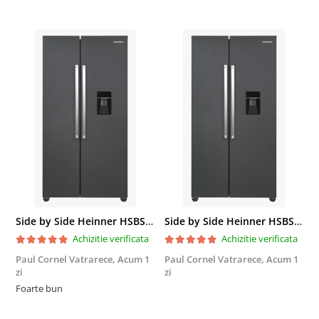
Side by Side Heinner HSBS-HM439NFINVDGWDE++, Total No Frost, Compresor Inverter, Dozator Apa, Display Touch LED, 439 L, Clasa E, Gri Antracit Texturat
Side by Side Heinner HSBS-HM439NFINVDGWDE++, Total No Frost, Compresor Inverter, Dozator Apa, Display Touch LED, 439 L, Clasa E, Gri Antracit Texturat
Achizitie verificata
Achizitie verificata
Paul Cornel Vatrarece,
Acum 1
Paul Cornel Vatrarece,
Acum 1
M
zi
zi
F
Foarte bun