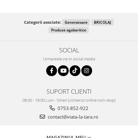
Categorii asociate:
Generatoare
BRICOLAJ
Produse agabaritice
SOCIAL
Urmareste-ne in social media
SUPORT CLIENTI
08:00 - 18:00 Luni - Vineri (comenzi online non-stop)
0753-852-922
contact@viata-la-tara.ro
MAGAZINUL MEU