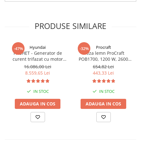
PRODUSE SIMILARE
Hyundai
Procraft
-47%
-32%
PACHET - Generator de
Freza lemn ProCraft
curent trifazat cu motor
POB1700, 1200 W, 2600
diesel Hyundai DHY8600SE-
Rpm cu 12 freze pentru
16.086,00 Lei
654,82 Lei
T, putere motor 12 CP,
lemn incluse in pachet
8.559,65 Lei
443,33 Lei
Putere maxima 7.9 kVA,
tensiune 380 / 220 V +
Automatizare trifazata
IN STOC
IN STOC
ATS12-3P
ADAUGA IN COS
ADAUGA IN COS