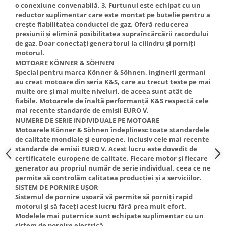
o conexiune convenabilă. 3. Furtunul este echipat cu un
reductor suplimentar care este montat pe butelie pentru a
crește fiabilitatea conductei de gaz. Oferă reducerea
presiunii și elimină posibilitatea supraîncărcării racordului
de gaz. Doar conectați generatorul la cilindru și porniți
motorul.
MOTOARE KÖNNER & SÖHNEN
Special pentru marca Könner & Söhnen, inginerii germani
au creat motoare din seria K&S, care au trecut teste pe mai
multe ore și mai multe niveluri, de aceea sunt atât de
fiabile. Motoarele de înaltă performanță K&S respectă cele
mai recente standarde de emisii EURO V.
NUMERE DE SERIE INDIVIDUALE PE MOTOARE
Motoarele Könner & Söhnen îndeplinesc toate standardele
de calitate mondiale și europene, inclusiv cele mai recente
standarde de emisii EURO V. Acest lucru este dovedit de
certificatele europene de calitate. Fiecare motor și fiecare
generator au propriul număr de serie individual, ceea ce ne
permite să controlăm calitatea producției și a serviciilor.
SISTEM DE PORNIRE UȘOR
Sistemul de pornire ușoară vă permite să porniți rapid
motorul și să faceți acest lucru fără prea mult efort.
Modelele mai puternice sunt echipate suplimentar cu un
sistem de pornire electrică.