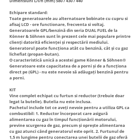
Dimensiuni L/l/h (mm) 580 / 430 / 440
Truse de scule
Masini de spalat rufe cu uscator
Echipare standard:
Truse de lipit PPR
Uscatoare de rufe
Toate generatoarele au alternatoare bobinate cu cupru si
Ventuze cu brate pentru transport
Masini de facut paine
afisaj LCD - ore functionare, frecventa si voltaj.
Generatoarele GPL/benzină din seria DUAL FUEL de la
Vibratoare beton
Pachete electrocasnice
Könner & Söhnen sunt în prezent cele mai populare printre
incorporabile
clienți datorită eficienței și respectării mediului.
Generatorul poate funcționa atât cu benzină, cât și cu gaz
Seturi oale
lichefiat (propan-butan).
SANDWICH MAKER
O caracteristică unică a acestei game Könner & Söhnen®
Generatoare este capacitatea de a porni și de a funcționa
Storcatoare de fructe
direct pe (GPL) - nu este nevoie să adăugați benzină pentru
a porni.
Televizoare
KIT
Vine complet echipat cu furtun si reductor (trebuie doar
legat la butelie). Butelia nu este inclusa.
Pachetul include tot ce aveți nevoie pentru a utiliza GPL ca
combustibil: 1. Reductor încorporat care asigură
alimentarea cu gaz în timpul funcționării motorului,
previne scurgerea de gaz, precum și oprește alimentarea
cu gaz atunci când generatorul este oprit. 2. Furtunul de
1,5 m lungime pentru conectarea unei butelii de gaz oferă