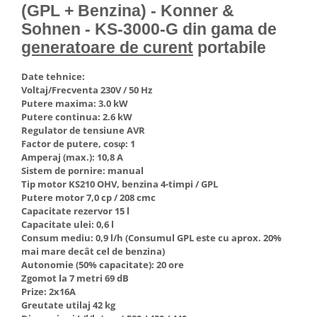
(GPL + Benzina) - Konner &
Hote Telescopice
Nivela de masurat
Sohnen - KS-3000-G din gama de
Hote Traditionale
Pistoale de impact electrice si
generatoare de curent
portabile
Hote Incorporabile
pneumatice
Hote Country
Date tehnice:
Pistoale de vopsit
Hote Insula
Voltaj/Frecventa 230V / 50 Hz
Prelungitoare
Putere maxima: 3.0 kW
Hote Cupolare
Putere continua: 2.6 kW
Polizoare electrice de banc si
Accesorii, consumabile hote
Regulator de tensiune AVR
unghiulare
Masini de tocat carne
Factor de putere, cosφ: 1
Amperaj (max.): 10,8 A
Rindele si freze pentru lemn
Masini de carnati ( CARNATARI )
Sistem de pornire: manual
Redresoare auto - roboti de
Tip motor KS210 OHV, benzina 4-timpi / GPL
Masini de spalat vase
pornire
Putere motor 7,0 cp / 208 cmc
Masini de spalat vase incorporabile
Capacitate rezervor 15 l
Suflante cu aer cald
Capacitate ulei: 0,6 l
Masini de spalat vase
Consum mediu: 0,9 l/h (Consumul GPL este cu aprox. 20%
Scari metalice
independente
mai mare decât cel de benzina)
Masini de spalat rufe
Strungurii
Autonomie (50% capacitate): 20 ore
Zgomot la 7 metri 69 dB
Masini de spalat rufe frontale
Scule cu acumulator
Prize: 2x16A
Masini de spalat rufe verticale
Scule pentru electricieni
Greutate utilaj 42 kg
Masini de spalat rufe incorporabile