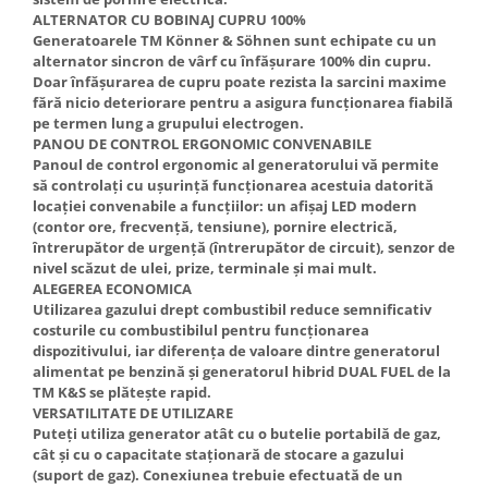
ALTERNATOR CU BOBINAJ CUPRU 100%
Generatoarele TM Könner & Söhnen sunt echipate cu un
alternator sincron de vârf cu înfășurare 100% din cupru.
Doar înfășurarea de cupru poate rezista la sarcini maxime
fără nicio deteriorare pentru a asigura funcționarea fiabilă
pe termen lung a grupului electrogen.
PANOU DE CONTROL ERGONOMIC CONVENABILE
Panoul de control ergonomic al generatorului vă permite
să controlați cu ușurință funcționarea acestuia datorită
locației convenabile a funcțiilor: un afișaj LED modern
(contor ore, frecvență, tensiune), pornire electrică,
întrerupător de urgență (întrerupător de circuit), senzor de
nivel scăzut de ulei, prize, terminale și mai mult.
ALEGEREA ECONOMICA
Utilizarea gazului drept combustibil reduce semnificativ
costurile cu combustibilul pentru funcționarea
dispozitivului, iar diferența de valoare dintre generatorul
alimentat pe benzină și generatorul hibrid DUAL FUEL de la
TM K&S se plătește rapid.
VERSATILITATE DE UTILIZARE
Puteți utiliza generator atât cu o butelie portabilă de gaz,
cât și cu o capacitate staționară de stocare a gazului
(suport de gaz). Conexiunea trebuie efectuată de un