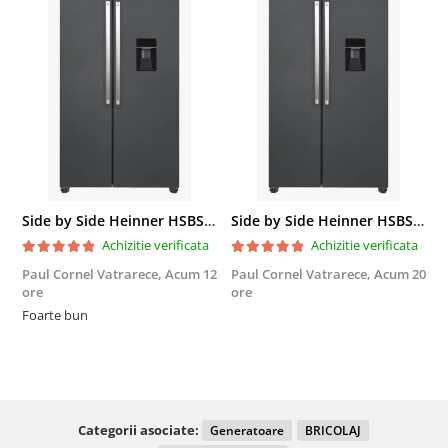
Side by Side Heinner HSBS-HM439NFINVDGWDE++, Total No Frost, Compresor Inverter, Dozator Apa, Display Touch LED, 439 L, Clasa E, Gri Antracit Texturat
Side by Side Heinner HSBS-HM439NFINVDGWDE++, Total No Frost, Compresor Inverter, Dozator Apa, Display Touch LED, 439 L, Clasa E, Gri Antracit Texturat
Achizitie verificata
Achizitie verificata
Paul Cornel Vatrarece,
Acum 12
Paul Cornel Vatrarece,
Acum 20
M
ore
ore
F
Foarte bun
Categorii asociate:
Generatoare
BRICOLAJ