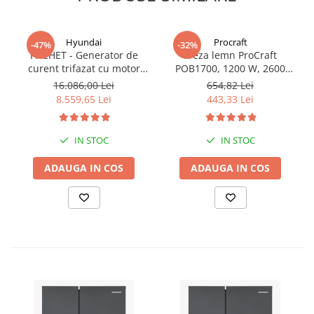
Hyundai
Procraft
-47%
-32%
PACHET - Generator de
Freza lemn ProCraft
curent trifazat cu motor
POB1700, 1200 W, 2600
diesel Hyundai DHY8600SE-
Rpm cu 12 freze pentru
16.086,00 Lei
654,82 Lei
T, putere motor 12 CP,
lemn incluse in pachet
8.559,65 Lei
443,33 Lei
Putere maxima 7.9 kVA,
tensiune 380 / 220 V +
Automatizare trifazata
IN STOC
IN STOC
ATS12-3P
ADAUGA IN COS
ADAUGA IN COS