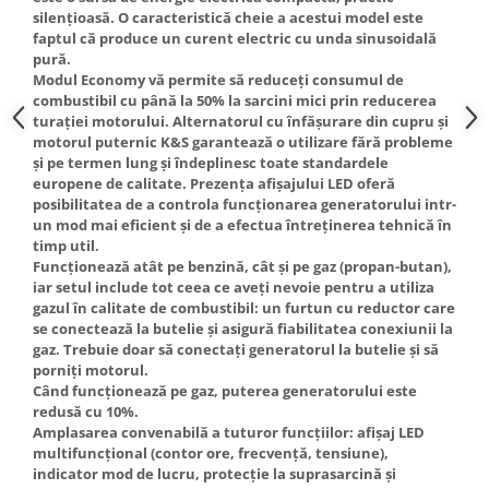
Truse de scule
silențioasă. O caracteristică cheie a acestui model este
Masini de spalat rufe cu uscator
faptul că produce un curent electric cu unda sinusoidală
Truse de lipit PPR
Uscatoare de rufe
pură.
Modul Economy vă permite să reduceți consumul de
Ventuze cu brate pentru transport
Masini de facut paine
combustibil cu până la 50% la sarcini mici prin reducerea
Vibratoare beton
Pachete electrocasnice
turației motorului. Alternatorul cu înfășurare din cupru și
incorporabile
motorul puternic K&S garantează o utilizare fără probleme
și pe termen lung și îndeplinesc toate standardele
Seturi oale
europene de calitate. Prezența afișajului LED oferă
posibilitatea de a controla funcționarea generatorului intr-
SANDWICH MAKER
un mod mai eficient și de a efectua întreținerea tehnică în
Storcatoare de fructe
timp util.
Funcționează atât pe benzină, cât și pe gaz (propan-butan),
Televizoare
iar setul include tot ceea ce aveți nevoie pentru a utiliza
gazul în calitate de combustibil: un furtun cu reductor care
se conectează la butelie și asigură fiabilitatea conexiunii la
gaz. Trebuie doar să conectați generatorul la butelie și să
porniți motorul.
Când funcționează pe gaz, puterea generatorului este
redusă cu 10%.
Amplasarea convenabilă a tuturor funcțiilor: afișaj LED
multifuncțional (contor ore, frecvență, tensiune),
indicator mod de lucru, protecție la suprasarcină și