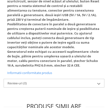
scurtcircuit, senzor de nivel scăzut al uleiului, buton Reset
pentru a reseta sistemul de control și a restabili
alimentarea cu tensiune, conector pentru conexiunea
paralelă a generatoare, două ieșiri USB (5V / 1A, 5V / 2.1A),
priză 230 V și terminal de împământare.
Posibilitatea de conectare în paralel a două generatoare
pentru creșterea puterii nominale de ieșire și posibilitatea
de utilizare a dispozitivelor mai puternice. Cu ajutorul
cablului inclus, puteți conecta două generatoare de tip
invertor veți obține o putere de ieșire egală cu suma
capacităților nominale ale acestor modele.
Generatorul este echipat cu accesorii suplimentare: cheie
de bujie, pâlnie pentru umplerea ușoară a uleiului de
motor, cablu pentru conectare in paralel, ștecher Schuko
16 A, surubelnita PH2 6.0 mm, stecher 32 A CEE.
Informatii conformitate produs
Review-uri
(0)
PRODUSE SIMILARE