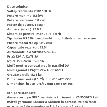
Hote Telescopice
Date tehnice:
Nivela de masurat
Hote Traditionale
Voltaj/Frecventa 230V / 50 Hz
Pistoale de impact electrice si
Putere maxima: 5.5 kW
Hote Incorporabile
pneumatice
Putere continua: 5.0 kW
Hote Country
Factor de putere, cosφ: 1
Pistoale de vopsit
Hote Insula
Amperaj (max.): 23.9 A
Sistem de pornire: manual/electric
Prelungitoare
Hote Cupolare
Tip motor KS 330i, benzina 4-timpi, 1 cilndru, racire cu aer
Polizoare electrice de banc si
Accesorii, consumabile hote
Putere motor 9,5 cp / 312 cmc
unghiulare
Capacitate rezervor: 13.5 l
Masini de tocat carne
Autonomie la o sarcină 50%, 4.5
Rindele si freze pentru lemn
Masini de carnati ( CARNATARI )
Priză 12V, A 12V/8.3A
Ieșiri USB 5V/1A, 5V/2.1A
Redresoare auto - roboti de
Masini de spalat vase
Mufă pentru conecatarea în parallel DA
pornire
Masini de spalat vase incorporabile
Nivel zgomot LPA(7m)/LWA, dB 66/91
Suflante cu aer cald
Greutate utilaj 52.5 kg
Masini de spalat vase
Dimensiuni nete (L*L*Î), mm 610х470х535
Scari metalice
independente
Dimensiuni brute (L*L*Î), mm 680x510x605
Masini de spalat rufe
Strungurii
Echipare standard:
Masini de spalat rufe frontale
Scule cu acumulator
Generatorul pe GPL/ benzină de tip invertor KS 5500iEG S al
Masini de spalat rufe verticale
mărcii germane Könner & Söhnen în carcasă izolată fonic
Scule pentru electricieni
este o sursă de energie electrică compactă, practic
Masini de spalat rufe incorporabile