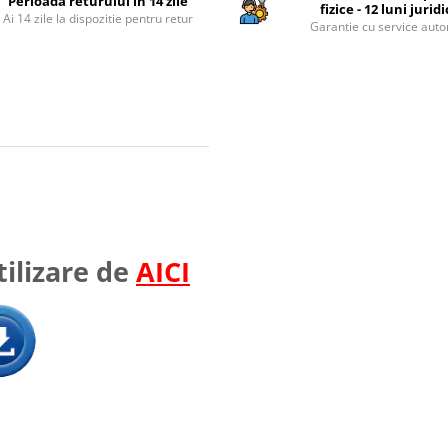
Perioada returului in 14 zile
fizice - 12 luni jurid
Ai 14 zile la dispozitie pentru retur
Garantie cu service auto
ilizare de
AICI