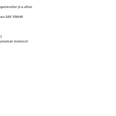
uterelor și a altor
 sau SAE 15W40
R)
 automat motorul