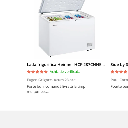
Lada frigorifica Heinner HCF-287CNHE++, 287 l, Clasa E, Compresor inverter, Iluminare LED, Functionalitate frigider, Alb
Achizitie verificata
Eugen Grigore,
Acum 23 ore
Paul Corn
Forte bun, comandă livrată la timp
Foarte bu
mulțumesc...