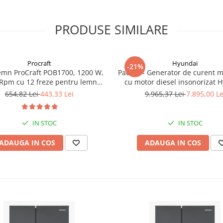
PRODUSE SIMILARE
Procraft
Hyundai
-21%
emn ProCraft POB1700, 1200 W,
Pachet - Generator de curent 
Rpm cu 12 freze pentru lemn
cu motor diesel insonorizat 
incluse in pachet
DHY-8600SE, putere maxima 6
654,82 Lei
443,33 Lei
9.965,37 Lei
7.895,00 Le
putere motor 12 CP + Automa
ATS12-P
IN STOC
IN STOC
ADAUGA IN COS
ADAUGA IN COS