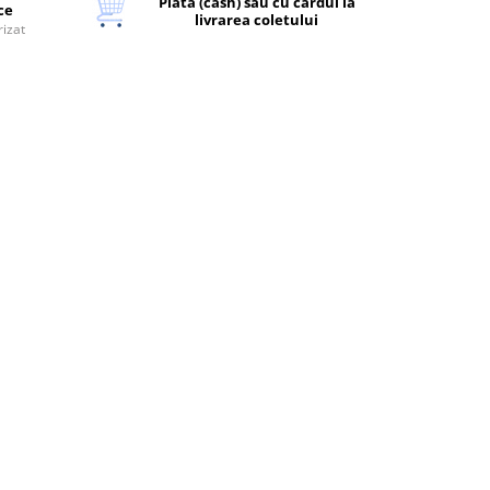
Plata (cash) sau cu cardul la
ice
livrarea coletului
rizat