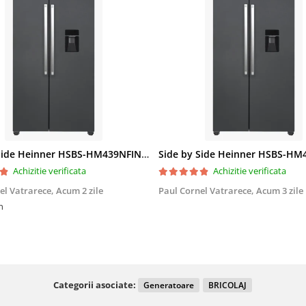
Side by Side Heinner HSBS-HM439NFINVDGWDE++, Total No Frost, Compresor Inverter, Dozator Apa, Display Touch LED, 439 L, Clasa E, Gri Antracit Texturat
Achizitie verificata
Achizitie verificata
el Vatrarece,
Acum 2 zile
Paul Cornel Vatrarece,
Acum 3 zile
n
Categorii asociate:
Generatoare
BRICOLAJ