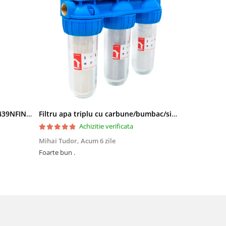
Side by Side Heinner HSBS-HM439NFINVDGWDE++, Total No Frost, Compresor Inverter, Dozator Apa, Display Touch LED, 439 L, Clasa E, Gri Antracit Texturat
Filtru apa triplu cu carbune/bumbac/sita 3x3/4"*10
Achizitie verificata
Mihai Tudor,
Acum 6 zile
Viorel Stăne
Foarte bun .
Foarte mulțumit, își face treaba Rap
preț ,super