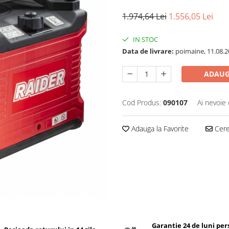
1.974,64 Lei
1.556,05 Lei
IN STOC
Data de livrare:
poimaine, 11.08.2
ADAUG
Cod Produs:
090107
Ai nevoie 
Adauga la Favorite
Cere 
Garantie 24 de luni pe