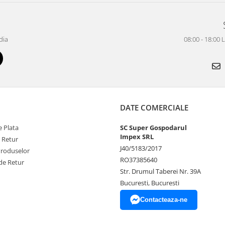
dia
08:00 - 18:00 
DATE COMERCIALE
 Plata
SC Super Gospodarul
Impex SRL
e Retur
J40/5183/2017
Produselor
RO37385640
de Retur
Str. Drumul Taberei Nr. 39A
Bucuresti, Bucuresti
Contacteaza-ne