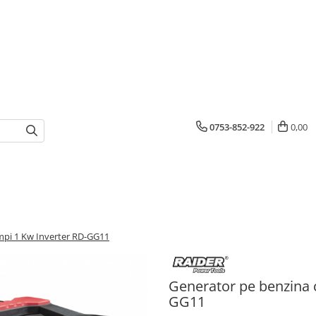
0753-852-922
0,00
impi 1 Kw Inverter RD-GG11
Generator pe benzina c
GG11