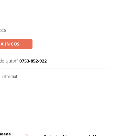
026
A IN COS
de ajutor?
0753-852-922
informatii
rsoane