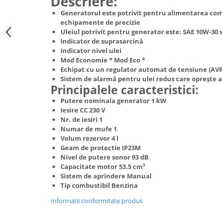
Descriere:
Hote Telescopice
Generatorul este potrivit pentru alimentarea comp
Nivela de masurat
Hote Traditionale
echipamente de precizie
Pistoale de impact electrice si
Uleiul potrivit pentru generator este: SAE 10W-30
Hote Incorporabile
pneumatice
Indicator de suprasarcină
Hote Country
Indicator nivel ulei
Pistoale de vopsit
Hote Insula
Mod Economie * Mod Eco *
Echipat cu un regulator automat de tensiune (AV
Prelungitoare
Hote Cupolare
Sistem de alarmă pentru ulei redus care oprește
Polizoare electrice de banc si
Accesorii, consumabile hote
Principalele caracteristici:
unghiulare
Masini de tocat carne
Putere nominala generator 1 kW
Iesire CC 230 V
Rindele si freze pentru lemn
Masini de carnati ( CARNATARI )
Nr. de iesiri 1
Redresoare auto - roboti de
Numar de mufe 1
Masini de spalat vase
pornire
Volum rezervor 4 l
Masini de spalat vase incorporabile
Geam de protectie IP23M
Suflante cu aer cald
Nivel de putere sonor 93 dB
Masini de spalat vase
Capacitate motor 53.5 cm³
Scari metalice
independente
Sistem de aprindere Manual
Masini de spalat rufe
Strungurii
Tip combustibil Benzina
Masini de spalat rufe frontale
Scule cu acumulator
Informatii conformitate produs
Masini de spalat rufe verticale
Scule pentru electricieni
Masini de spalat rufe incorporabile