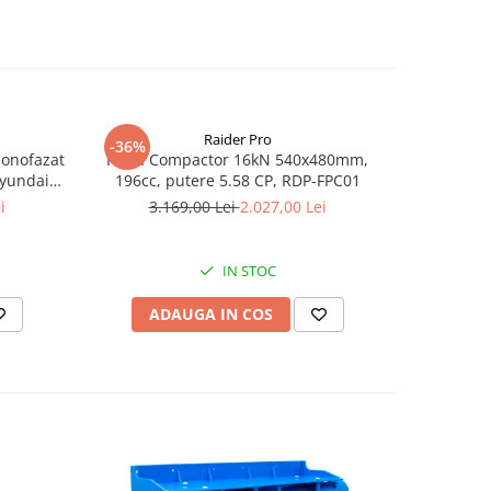
Raider Pro
-36%
-25%
monofazat
Placa Compactor 16kN 540x480mm,
Slefuitor
Hyundai
196cc, putere 5.58 CP, RDP-FPC01
aspirator
.5 kVA,
i
3.169,00 Lei
2.027,00 Lei
8
tizare
IN STOC
ADAUGA IN COS
AD