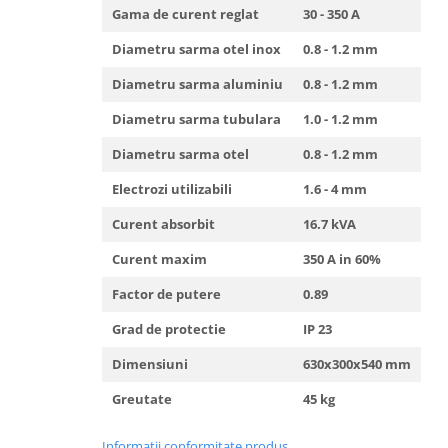
Truse de scule
Gama de curent reglat
30 - 350 A
Masini de spalat rufe cu uscator
Truse de lipit PPR
Diametru sarma otel inox
0.8 - 1.2 mm
Uscatoare de rufe
Ventuze cu brate pentru transport
Masini de facut paine
Diametru sarma aluminiu
0.8 - 1.2 mm
Vibratoare beton
Pachete electrocasnice
Diametru sarma tubulara
1.0 - 1.2 mm
incorporabile
Diametru sarma otel
0.8 - 1.2 mm
Seturi oale
Electrozi utilizabili
1.6 - 4 mm
SANDWICH MAKER
Storcatoare de fructe
Curent absorbit
16.7 kVA
Televizoare
Curent maxim
350 A in 60%
Factor de putere
0.89
Grad de protectie
IP 23
Dimensiuni
630x300x540 mm
Greutate
45 kg
Informatii conformitate produs