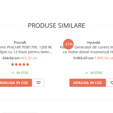
PRODUSE SIMILARE
Procraft
Hyundai
-21%
emn ProCraft POB1700, 1200 W,
Pachet - Generator de curent 
Rpm cu 12 freze pentru lemn
cu motor diesel insonorizat 
incluse in pachet
DHY-8600SE, putere maxima 6
654,82 Lei
443,33 Lei
9.965,37 Lei
7.895,00 Le
putere motor 12 CP + Automa
ATS12-P
IN STOC
IN STOC
ADAUGA IN COS
ADAUGA IN COS