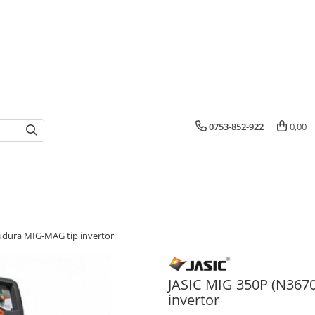
0753-852-922
0,00
sudura MIG-MAG tip invertor
JASIC MIG 350P (N3670
invertor