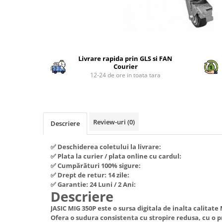
Piese si consumabile pentru
Convectoare
Fierastraie electrice
MOTOCOSITORI
Purificatoare aer
Freze de zapada
Plantatoare + Semanatori
Radiatoare
Distribuie
Freze si carote
Scarificatoare
Sobe pe gaz
pe
Generatoare
Livrare rapida prin GLS si FAN
Facebook
Sere si solarii
Tunuri de caldura
Courier
Lampi solare
Tocatoare fan, crengi, tulpini
Ventilatoare
12-24 de ore in toata tara
Ventilatoare Industriale
Masini de slefuit
Chiuvete bucatarie
Malaxoare
Deshidratoare
Macarale si electopalane
Review-uri
(0)
Descriere
Dozatoare de apa
Masini de tencuit
Espressoare, cafetiere si rasnite
✅ Deschiderea coletului la livrare:
Masini de taiat placi ceramice /
✅ Plata la curier / plata online cu cardul:
gresie / faianta / parchet
Fiare de calcat / Mese pentru
✅ Cumpărături 100% sigure:
calcat
Masini de canelat
✅ Drept de retur: 14 zile:
✅ Garantie: 24 Luni / 2 Ani:
Forme de prajituri
Menghine
Descriere
Hote
Motoare termice
JASIC MIG 350P este o sursa digitala de inalta calitate
Hote Decorative
Ofera o sudura consistenta cu stropire redusa, cu o
Motoare electrice