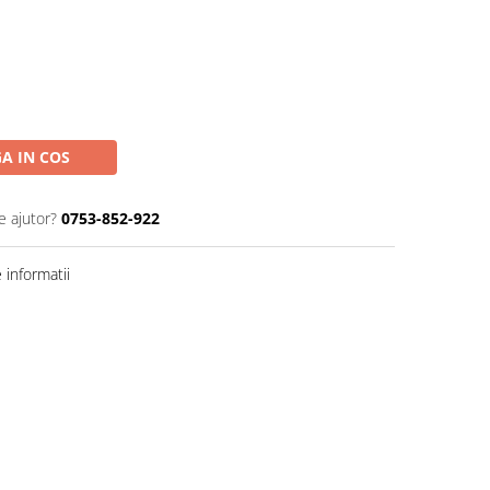
A IN COS
e ajutor?
0753-852-922
informatii