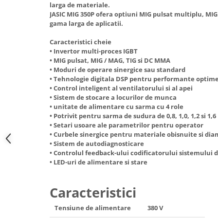
larga de materiale.
Hote Telescopice
Nivela de masurat
JASIC MIG 350P ofera optiuni MIG pulsat multiplu, MIG
Hote Traditionale
gama larga de aplicatii.
Pistoale de impact electrice si
Hote Incorporabile
pneumatice
Caracteristici cheie
Hote Country
• Invertor multi-proces IGBT
Pistoale de vopsit
Hote Insula
• MIG pulsat, MIG / MAG, TIG si DC MMA
Prelungitoare
• Moduri de operare sinergice sau standard
Hote Cupolare
• Tehnologie digitala DSP pentru performante optim
Polizoare electrice de banc si
Accesorii, consumabile hote
• Control inteligent al ventilatorului si al apei
unghiulare
Masini de tocat carne
• Sistem de stocare a locurilor de munca
• unitate de alimentare cu sarma cu 4 role
Rindele si freze pentru lemn
Masini de carnati ( CARNATARI )
• Potrivit pentru sarma de sudura de 0,8, 1,0, 1,2 si 1
Redresoare auto - roboti de
• Setari usoare ale parametrilor pentru operator
Masini de spalat vase
pornire
• Curbele sinergice pentru materiale obisnuite si di
Masini de spalat vase incorporabile
• Sistem de autodiagnosticare
Suflante cu aer cald
• Controlul feedback-ului codificatorului sistemului
Masini de spalat vase
• LED-uri de alimentare si stare
Scari metalice
independente
Masini de spalat rufe
Strungurii
Caracteristici
Masini de spalat rufe frontale
Scule cu acumulator
Masini de spalat rufe verticale
Tensiune de alimentare
380 V
Scule pentru electricieni
Masini de spalat rufe incorporabile