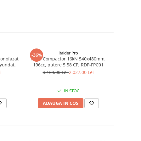
Raider Pro
-36%
-25%
monofazat
Placa Compactor 16kN 540x480mm,
Slefuitor
Hyundai
196cc, putere 5.58 CP, RDP-FPC01
aspirator
.5 kVA,
i
3.169,00 Lei
2.027,00 Lei
8
tizare
IN STOC
ADAUGA IN COS
AD