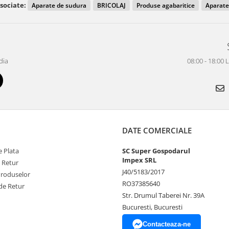
sociate:
Aparate de sudura
BRICOLAJ
Produse agabaritice
Aparate
dia
08:00 - 18:00 
DATE COMERCIALE
 Plata
SC Super Gospodarul
Impex SRL
e Retur
J40/5183/2017
Produselor
RO37385640
de Retur
Str. Drumul Taberei Nr. 39A
Bucuresti, Bucuresti
Contacteaza-ne