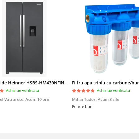
Side by Side Heinner HSBS-HM439NFINVDGWDE++, Total No Frost, Compresor Inverter, Dozator Apa, Display Touch LED, 439 L, Clasa E, Gri Antracit Texturat
Achizitie verificata
Achizitie verificata
el Vatrarece,
Acum 10 ore
Mihai Tudor,
Acum 3 zile
Foarte bun .