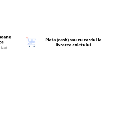
rsoane
Plata (cash) sau cu cardul la
ice
livrarea coletului
rizat