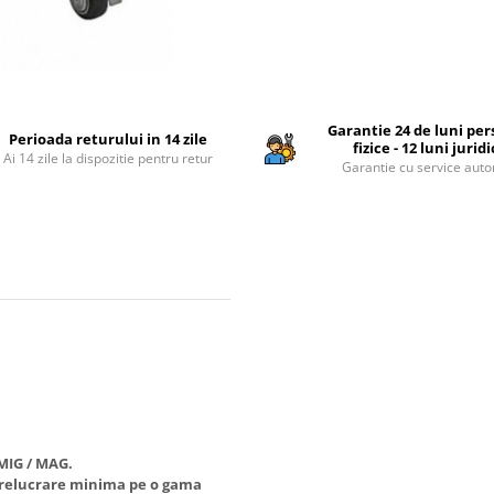
Garantie 24 de luni pe
Perioada returului in 14 zile
fizice - 12 luni jurid
Ai 14 zile la dispozitie pentru retur
Garantie cu service auto
 MIG / MAG.
 prelucrare minima pe o gama