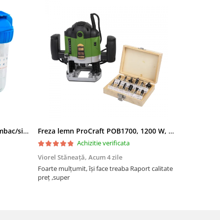
Filtru apa triplu cu carbune/bumbac/sita 3x3/4"*10
Freza lemn ProCraft POB1700, 1200 W, 2600 Rpm cu 12 freze pentru lemn incluse in pachet
Achizitie verificata
Viorel Stăneață,
Acum 4 zile
Acneza Colo
Foarte mulțumit, își face treaba Raport calitate
Foarte mulț
preț ,super