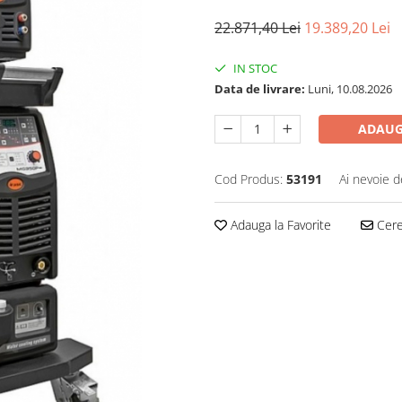
22.871,40 Lei
19.389,20 Lei
IN STOC
Data de livrare:
Luni, 10.08.2026
ADAUG
Cod Produs:
53191
Ai nevoie d
Adauga la Favorite
Cere 