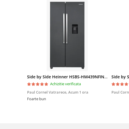
Side by Side Heinner HSBS-HM439NFINVDGWDE++, Total No Frost, Compresor Inverter, Dozator Apa, Display Touch LED, 439 L, Clasa E, Gri Antracit Texturat
Achizitie verificata
Paul Cornel Vatrarece,
Acum 1 ora
Paul Corn
Foarte bun