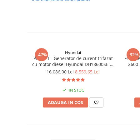
Hyundai
-47%
-32%
PACHET - Generator de curent trifazat
Freza l
cu motor diesel Hyundai DHY8600SE-T,
2600 
putere motor 12 CP, Putere maxima 7.9
16.086,00 Lei
8.559,65 Lei
kVA, tensiune 380 / 220 V +
Automatizare trifazata ATS12-3P
IN STOC
ADAUGA IN COS