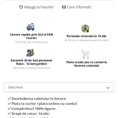
Piese si consumabile pentru
Convectoare
Fierastraie electrice
Adauga la Favorite
Cere informatii
MOTOCOSITORI
Purificatoare aer
Freze de zapada
Plantatoare + Semanatori
Radiatoare
Freze si carote
Scarificatoare
Sobe pe gaz
Generatoare
Sere si solarii
Tunuri de caldura
Livrare rapida prin GLS si FAN
Perioada returului in 14 zile
Courier
Lampi solare
Tocatoare fan, crengi, tulpini
Ventilatoare
Ai 14 zile la dispozitie pentru retur
12-24 de ore in toata tara
Ventilatoare Industriale
Masini de slefuit
Chiuvete bucatarie
Malaxoare
Garantie 24 de luni persoane
Deshidratoare
Plata (cash) sau cu cardul la
Macarale si electopalane
fizice - 12 luni juridice
livrarea coletului
Garantie cu service autorizat
Dozatoare de apa
Masini de tencuit
Espressoare, cafetiere si rasnite
Masini de taiat placi ceramice /
gresie / faianta / parchet
Fiare de calcat / Mese pentru
Descriere
calcat
Masini de canelat
✅ Deschiderea coletului la livrare:
Forme de prajituri
Menghine
✅ Plata la curier / plata online cu cardul:
Hote
✅ Cumpărături 100% sigure:
Motoare termice
✅ Drept de retur: 14 zile:
Hote Decorative
Motoare electrice