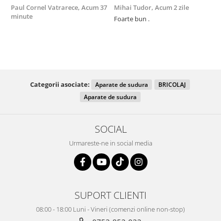
Paul Cornel Vatrarece,
Acum 37
Mihai Tudor,
Acum 2 zile
V
minute
Foarte bun .
Fo
R
Categorii asociate:
Aparate de sudura
BRICOLAJ
Aparate de sudura
SOCIAL
Urmareste-ne in social media
SUPORT CLIENTI
08:00 - 18:00 Luni - Vineri (comenzi online non-stop)