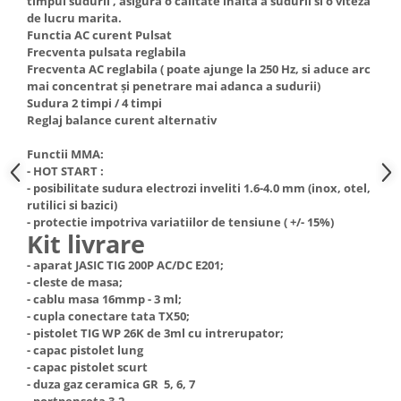
timpul sudurii , asigura o calitate inalta a sudurii si o viteza
Truse de scule
de lucru marita.
Masini de spalat rufe cu uscator
Functia AC curent Pulsat
Truse de lipit PPR
Uscatoare de rufe
Frecventa pulsata reglabila
Ventuze cu brate pentru transport
Frecventa AC reglabila ( poate ajunge la 250 Hz, si aduce arc
Masini de facut paine
mai concentrat și penetrare mai adanca a sudurii)
Vibratoare beton
Pachete electrocasnice
Sudura 2 timpi / 4 timpi
incorporabile
Reglaj balance curent alternativ
Seturi oale
Functii MMA:
SANDWICH MAKER
- HOT START :
- posibilitate sudura electrozi inveliti 1.6-4.0 mm (inox, otel,
Storcatoare de fructe
rutilici si bazici)
- protectie impotriva variatiilor de tensiune ( +/- 15%)
Televizoare
Kit livrare
- aparat JASIC TIG 200P AC/DC E201;
- cleste de masa;
- cablu masa 16mmp - 3 ml;
- cupla conectare tata TX50;
- pistolet TIG WP 26K de 3ml cu intrerupator;
- capac pistolet lung
- capac pistolet scurt
- duza gaz ceramica GR 5, 6, 7
- portpenseta 3.2