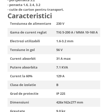
- penseta 1.6, 2.4, 3.2
- cutie de carton pentru transport.
Caracteristici
Tensiunea de alimentare
230 V
Gama de curent reglat
TIG 5-200 A / MMA 10-160 A
Electrozi utilizabili
1.6-3.2 mm
Tensiune in gol
56 V
Curent absorbit
31 A max
Putere absorbita
7.1 KVA
Curent la 60%
129 A
Clasa de izolatie
B
Grad de protectie
IP 22S
Dimensiuni
426x162x277 mm
Greutate
9.0 kg