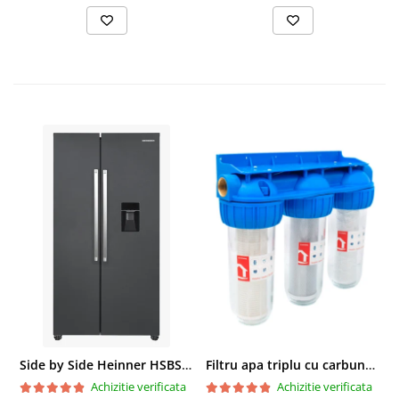
Side by Side Heinner HSBS-HM439NFINVDGWDE++, Total No Frost, Compresor Inverter, Dozator Apa, Display Touch LED, 439 L, Clasa E, Gri Antracit Texturat
Filtru apa triplu cu carbune/bumbac/sita 3x3/4"*10
Achizitie verificata
Achizitie verificata