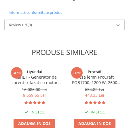
Informatii conformitate produs
Review-uri
(0)
PRODUSE SIMILARE
Hyundai
Procraft
-47%
-32%
PACHET - Generator de
Freza lemn ProCraft
curent trifazat cu motor
POB1700, 1200 W, 2600
diesel Hyundai DHY8600SE-
Rpm cu 12 freze pentru
16.086,00 Lei
654,82 Lei
T, putere motor 12 CP,
lemn incluse in pachet
8.559,65 Lei
443,33 Lei
Putere maxima 7.9 kVA,
tensiune 380 / 220 V +
Automatizare trifazata
IN STOC
IN STOC
ATS12-3P
ADAUGA IN COS
ADAUGA IN COS