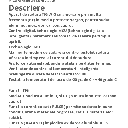
✅ Garantie: 24 Luni / 2 Ani:
Descriere
Hote Telescopice
Nivela de masurat
Hote Traditionale
Aparat de sudura TIG WIG cu amorsare prin inalta
Pistoale de impact electrice si
frecventa (HF) in mediu protector(argon) pentru sudat
Hote Incorporabile
pneumatice
aluminiu, inox, otel carbon,cupru.
Hote Country
Control digital, tehnologie MCU (tehnologie digitala
Pistoale de vopsit
Hote Insula
inteligenta), parametrii automati de salvare pe timpul
Prelungitoare
opririi.
Hote Cupolare
Technologie IGBT
Polizoare electrice de banc si
Accesorii, consumabile hote
Mai multe moduri de sudare si control pistolet sudura
unghiulare
Masini de tocat carne
Afisarea in timp real al curentului de sudura.
Arc force autoreglabil: sudura stabila pe distante lungi.
Rindele si freze pentru lemn
Masini de carnati ( CARNATARI )
Ventilator de control al temperaturii inteligent:
Redresoare auto - roboti de
prelungeste durata de viata ventilatorului
Masini de spalat vase
pornire
Testat la temperaturi de lucru de -20 grade C - + 40 grade C
Masini de spalat vase incorporabile
Suflante cu aer cald
Functii TIG:
Masini de spalat vase
Mod AC ( sudura aluminiu) si DC ( sudura inox, otel carbon,
Scari metalice
independente
cupru)
Masini de spalat rufe
Strungurii
Functia curent pulsat ( PULSE ) permite sudarea in bune
conditii, atat a materialelor groase, cat si a materialelor
Masini de spalat rufe frontale
Scule cu acumulator
subtiri.
Masini de spalat rufe verticale
Functia ( BALANCE) impiedica oxidarea aluminiului in
Scule pentru electricieni
Masini de spalat rufe incorporabile