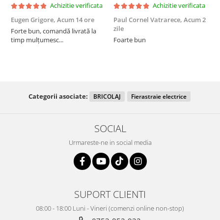
Achizitie verificata
Achizitie verificata
Eugen Grigore,
Acum 14 ore
Paul Cornel Vatrarece,
Acum 2
P
zile
z
Forte bun, comandă livrată la
timp mulțumesc...
Foarte bun
Categorii asociate:
BRICOLAJ
Fierastraie electrice
SOCIAL
Urmareste-ne in social media
SUPORT CLIENTI
08:00 - 18:00 Luni - Vineri (comenzi online non-stop)