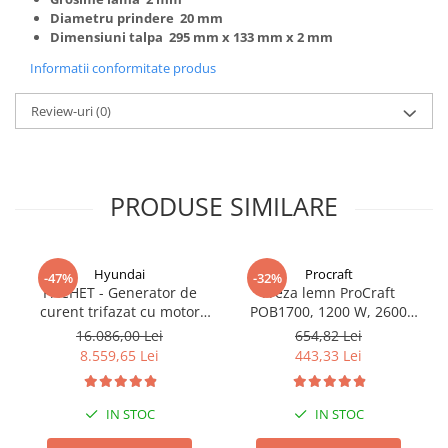
Diametru prindere 20 mm
Dimensiuni talpa 295 mm x 133 mm x 2 mm
Informatii conformitate produs
Review-uri
(0)
PRODUSE SIMILARE
Hyundai
Procraft
-47%
-32%
PACHET - Generator de
Freza lemn ProCraft
curent trifazat cu motor
POB1700, 1200 W, 2600
diesel Hyundai DHY8600SE-
Rpm cu 12 freze pentru
16.086,00 Lei
654,82 Lei
T, putere motor 12 CP,
lemn incluse in pachet
8.559,65 Lei
443,33 Lei
Putere maxima 7.9 kVA,
tensiune 380 / 220 V +
Automatizare trifazata
IN STOC
IN STOC
ATS12-3P