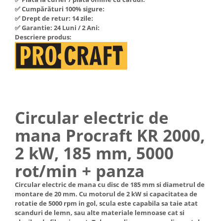
Hote Telescopice
✅ Cumpărături 100% sigure:
Nivela de masurat
✅ Drept de retur: 14 zile:
Hote Traditionale
✅ Garantie: 24 Luni / 2 Ani:
Pistoale de impact electrice si
Hote Incorporabile
Descriere produs:
pneumatice
Hote Country
Pistoale de vopsit
Hote Insula
Prelungitoare
Hote Cupolare
Polizoare electrice de banc si
Accesorii, consumabile hote
unghiulare
Masini de tocat carne
Rindele si freze pentru lemn
Circular electric de
Masini de carnati ( CARNATARI )
Redresoare auto - roboti de
mana Procraft KR 2000,
Masini de spalat vase
pornire
Masini de spalat vase incorporabile
2 kW, 185 mm, 5000
Suflante cu aer cald
Masini de spalat vase
rot/min + panza
Scari metalice
independente
Masini de spalat rufe
Strungurii
Circular electric de mana cu disc de 185 mm si diametrul de
montare de 20 mm. Cu motorul de 2 kW si capacitatea de
Masini de spalat rufe frontale
Scule cu acumulator
rotatie de 5000 rpm in gol, scula este capabila sa taie atat
Masini de spalat rufe verticale
Scule pentru electricieni
scanduri de lemn, sau alte materiale lemnoase cat si
Masini de spalat rufe incorporabile