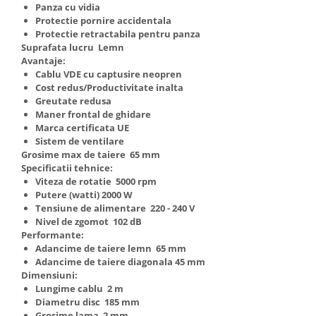
Panza cu vidia
Protectie pornire accidentala
Protectie retractabila pentru panza
Suprafata lucru Lemn
Avantaje:
Cablu VDE cu captusire neopren
Cost redus/Productivitate inalta
Greutate redusa
Maner frontal de ghidare
Marca certificata UE
Sistem de ventilare
Grosime max de taiere 65 mm
Specificatii tehnice:
Viteza de rotatie 5000 rpm
Putere (watti) 2000 W
Tensiune de alimentare 220 - 240 V
Nivel de zgomot 102 dB
Performante:
Adancime de taiere lemn 65 mm
Adancime de taiere diagonala 45 mm
Dimensiuni:
Lungime cablu 2 m
Diametru disc 185 mm
Grosime lama 2 mm