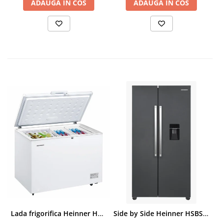
ADAUGA IN COS
ADAUGA IN COS
Lada frigorifica Heinner HCF-287CNHE++, 287 l, Clasa E, Compresor inverter, Iluminare LED, Functionalitate frigider, Alb
Side by Side Heinner HSBS-HM439NFINVDGWDE++, Total No Frost, Compresor Inverter, Dozator Apa, Display Touch LED, 439 L, Clasa E, Gri Antracit Texturat