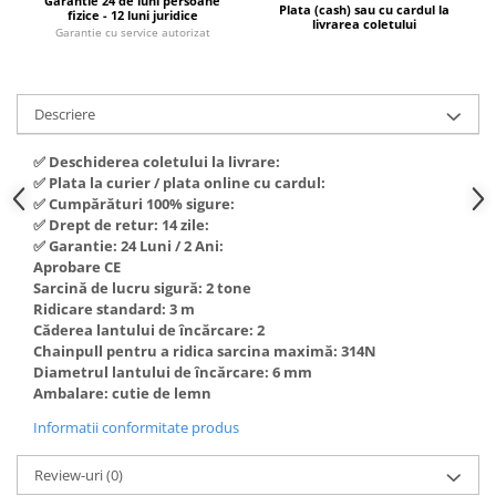
Garantie 24 de luni persoane
Plata (cash) sau cu cardul la
fizice - 12 luni juridice
Hote Telescopice
livrarea coletului
Nivela de masurat
Garantie cu service autorizat
Hote Traditionale
Pistoale de impact electrice si
Hote Incorporabile
pneumatice
Hote Country
Descriere
Pistoale de vopsit
Hote Insula
Prelungitoare
✅ Deschiderea coletului la livrare:
Hote Cupolare
✅ Plata la curier / plata online cu cardul:
Polizoare electrice de banc si
Accesorii, consumabile hote
✅ Cumpărături 100% sigure:
unghiulare
Masini de tocat carne
✅ Drept de retur: 14 zile:
✅ Garantie: 24 Luni / 2 Ani:
Rindele si freze pentru lemn
Masini de carnati ( CARNATARI )
Aprobare CE
Redresoare auto - roboti de
Sarcină de lucru sigură: 2 tone
Masini de spalat vase
pornire
Ridicare standard: 3 m
Masini de spalat vase incorporabile
Căderea lantului de încărcare: 2
Suflante cu aer cald
Chainpull pentru a ridica sarcina maximă: 314N
Masini de spalat vase
Diametrul lantului de încărcare: 6 mm
Scari metalice
independente
Ambalare: cutie de lemn
Masini de spalat rufe
Strungurii
Informatii conformitate produs
Masini de spalat rufe frontale
Scule cu acumulator
Masini de spalat rufe verticale
Review-uri
(0)
Scule pentru electricieni
Masini de spalat rufe incorporabile