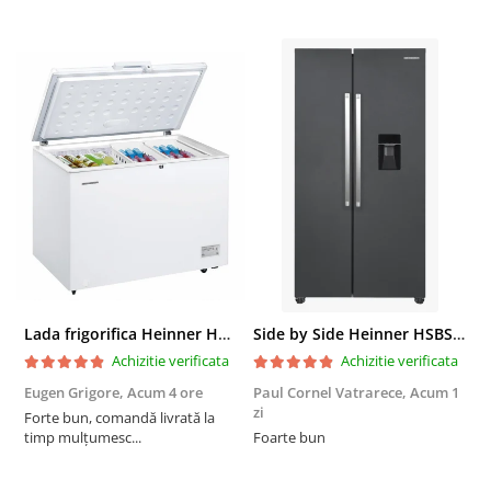
Lada frigorifica Heinner HCF-287CNHE++, 287 l, Clasa E, Compresor inverter, Iluminare LED, Functionalitate frigider, Alb
Side by Side Heinner HSBS-HM439NFINVDGWDE++, Total No Frost, Compresor Inverter, Dozator Apa, Display Touch LED, 439 L, Clasa E, Gri Antracit Texturat
Achizitie verificata
Achizitie verificata
Eugen Grigore,
Acum 4 ore
Paul Cornel Vatrarece,
Acum 1
P
zi
z
Forte bun, comandă livrată la
timp mulțumesc...
Foarte bun