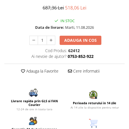
Piese si consumabile pentru
Convectoare
Fierastraie electrice
687,36 Lei
518,06 Lei
MOTOCOSITORI
Purificatoare aer
Freze de zapada
Plantatoare + Semanatori
Radiatoare
IN STOC
Freze si carote
Scarificatoare
Data de livrare:
Marti, 11.08.2026
Sobe pe gaz
Generatoare
Sere si solarii
Tunuri de caldura
ADAUGA IN COS
Lampi solare
Tocatoare fan, crengi, tulpini
Ventilatoare
Cod Produs:
62412
Ventilatoare Industriale
Masini de slefuit
Ai nevoie de ajutor?
0753-852-922
Chiuvete bucatarie
Malaxoare
Deshidratoare
Macarale si electopalane
Adauga la Favorite
Cere informatii
Dozatoare de apa
Masini de tencuit
Espressoare, cafetiere si rasnite
Masini de taiat placi ceramice /
gresie / faianta / parchet
Fiare de calcat / Mese pentru
calcat
Livrare rapida prin GLS si FAN
Masini de canelat
Perioada returului in 14 zile
Courier
Ai 14 zile la dispozitie pentru retur
Forme de prajituri
12-24 de ore in toata tara
Menghine
Hote
Motoare termice
Hote Decorative
Motoare electrice