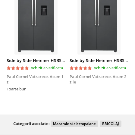
Side by Side Heinner HSBS-HM439NFINVDGWDE++, Total No Frost, Compresor Inverter, Dozator Apa, Display Touch LED, 439 L, Clasa E, Gri Antracit Texturat
Side by Side Heinner HSBS-HM439NFINVDGWDE++, Total No Frost, Compresor Inverter, Dozator Apa, Display Touch LED, 439 L, Clasa E, Gri Antracit Texturat
Achizitie verificata
Achizitie verificata
Paul Cornel Vatrarece,
Acum 1
Paul Cornel Vatrarece,
Acum 2
M
zi
zile
F
Foarte bun
Categorii asociate:
Macarale si electopalane
BRICOLAJ