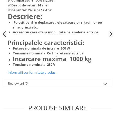
✅ Cumpărături 100% sigure:
Hote Telescopice
✅ Drept de retur: 14 zile:
Nivela de masurat
✅ Garantie: 24 Luni / 2 Ani:
Hote Traditionale
Descriere:
Pistoale de impact electrice si
Hote Incorporabile
pneumatice
Folosit pentru deplasarea elevatoarelor si troliilor pe
Hote Country
sine, grinzi etc.
Pistoale de vopsit
Hote Insula
Accesoriu care ofera mobilitate palanelor electrice
Prelungitoare
Hote Cupolare
Principalele caracteristici:
Polizoare electrice de banc si
Accesorii, consumabile hote
Putere nominala de intrare 300 W
unghiulare
Masini de tocat carne
Tensiune nominala Cu fir - retea electrica
Incarcare maxima 1000 kg
Rindele si freze pentru lemn
Masini de carnati ( CARNATARI )
Tensiune nominala 230 V
Redresoare auto - roboti de
Masini de spalat vase
pornire
Informatii conformitate produs
Masini de spalat vase incorporabile
Suflante cu aer cald
Masini de spalat vase
Review-uri
(0)
Scari metalice
independente
Masini de spalat rufe
Strungurii
Masini de spalat rufe frontale
Scule cu acumulator
PRODUSE SIMILARE
Masini de spalat rufe verticale
Scule pentru electricieni
Masini de spalat rufe incorporabile