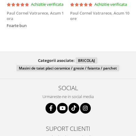
Achizitie verificata
Achizitie verificata
Paul Cornel Vatrarece,
Acum 1
Paul Cornel Vatrarece,
Acum 10
M
ora
ore
F
Foarte bun
Categorii asociate:
BRICOLAJ
Masini de taiat placi ceramice / gresie / faianta / parchet
SOCIAL
Urmareste-ne in social media
SUPORT CLIENTI