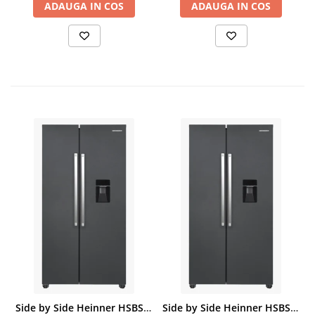
ADAUGA IN COS
ADAUGA IN COS
Side by Side Heinner HSBS-HM439NFINVDGWDE++, Total No Frost, Compresor Inverter, Dozator Apa, Display Touch LED, 439 L, Clasa E, Gri Antracit Texturat
Side by Side Heinner HSBS-HM439NFINVDGWDE++, Total No Frost, Compresor Inverter, Dozator Apa, Display Touch LED, 439 L, Clasa E, Gri Antracit Texturat