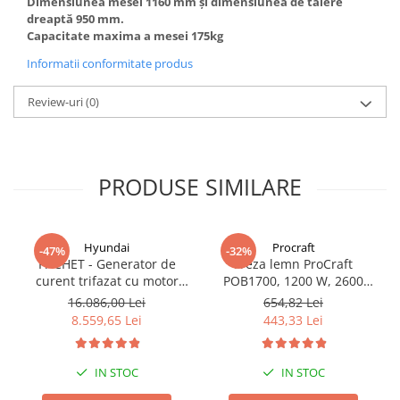
Dimensiunea mesei 1160 mm și dimensiunea de tăiere
Truse de scule
dreaptă 950 mm.
Masini de spalat rufe cu uscator
Capacitate maxima a mesei 175kg
Truse de lipit PPR
Uscatoare de rufe
Informatii conformitate produs
Ventuze cu brate pentru transport
Masini de facut paine
Vibratoare beton
Pachete electrocasnice
Review-uri
(0)
incorporabile
Seturi oale
SANDWICH MAKER
PRODUSE SIMILARE
Storcatoare de fructe
Televizoare
Hyundai
Procraft
-47%
-32%
PACHET - Generator de
Freza lemn ProCraft
curent trifazat cu motor
POB1700, 1200 W, 2600
diesel Hyundai DHY8600SE-
Rpm cu 12 freze pentru
16.086,00 Lei
654,82 Lei
T, putere motor 12 CP,
lemn incluse in pachet
8.559,65 Lei
443,33 Lei
Putere maxima 7.9 kVA,
tensiune 380 / 220 V +
Automatizare trifazata
IN STOC
IN STOC
ATS12-3P