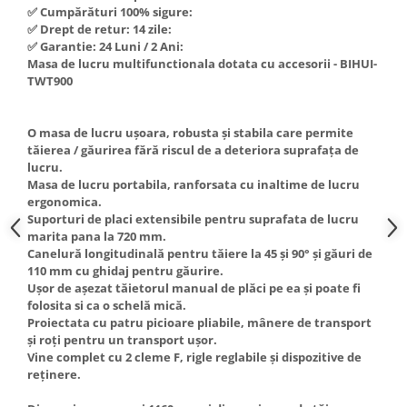
✅ Cumpărături 100% sigure:
Hote Telescopice
Nivela de masurat
✅ Drept de retur: 14 zile:
Hote Traditionale
✅ Garantie: 24 Luni / 2 Ani:
Pistoale de impact electrice si
Hote Incorporabile
Masa de lucru multifunctionala dotata cu accesorii - BIHUI-
pneumatice
TWT900
Hote Country
Pistoale de vopsit
Hote Insula
Prelungitoare
O masa de lucru ușoara, robusta și stabila care permite
Hote Cupolare
tăierea / găurirea fără riscul de a deteriora suprafața de
Polizoare electrice de banc si
Accesorii, consumabile hote
lucru.
unghiulare
Masini de tocat carne
Masa de lucru portabila, ranforsata cu inaltime de lucru
ergonomica.
Rindele si freze pentru lemn
Masini de carnati ( CARNATARI )
Suporturi de placi extensibile pentru suprafata de lucru
Redresoare auto - roboti de
marita pana la 720 mm.
Masini de spalat vase
pornire
Canelură longitudinală pentru tăiere la 45 și 90° și găuri de
Masini de spalat vase incorporabile
110 mm cu ghidaj pentru găurire.
Suflante cu aer cald
Ușor de așezat tăietorul manual de plăci pe ea și poate fi
Masini de spalat vase
folosita si ca o schelă mică.
Scari metalice
independente
Proiectata cu patru picioare pliabile, mânere de transport
Masini de spalat rufe
Strungurii
și roți pentru un transport ușor.
Vine complet cu 2 cleme F, rigle reglabile și dispozitive de
Masini de spalat rufe frontale
Scule cu acumulator
reținere.
Masini de spalat rufe verticale
Scule pentru electricieni
Masini de spalat rufe incorporabile