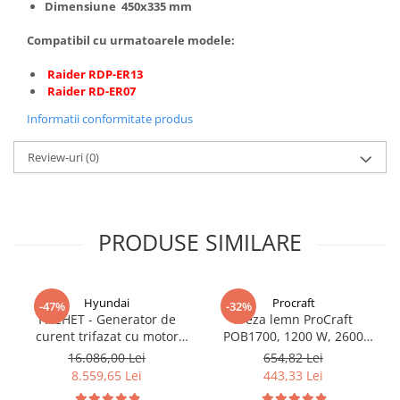
Dimensiune 450x335 mm
Truse de scule
Masini de spalat rufe cu uscator
Truse de lipit PPR
Compatibil cu urmatoarele modele:
Uscatoare de rufe
Ventuze cu brate pentru transport
Masini de facut paine
Raider RDP-ER13
Raider RD-ER07
Vibratoare beton
Pachete electrocasnice
incorporabile
Informatii conformitate produs
Seturi oale
Review-uri
(0)
SANDWICH MAKER
Storcatoare de fructe
Televizoare
PRODUSE SIMILARE
Hyundai
Procraft
-47%
-32%
PACHET - Generator de
Freza lemn ProCraft
curent trifazat cu motor
POB1700, 1200 W, 2600
diesel Hyundai DHY8600SE-
Rpm cu 12 freze pentru
16.086,00 Lei
654,82 Lei
T, putere motor 12 CP,
lemn incluse in pachet
8.559,65 Lei
443,33 Lei
Putere maxima 7.9 kVA,