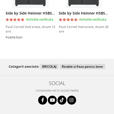
Side by Side Heinner HSBS-HM439NFINVDGWDE++, Total No Frost, Compresor Inverter, Dozator Apa, Display Touch LED, 439 L, Clasa E, Gri Antracit Texturat
Side by Side Heinner HSBS-HM439NFINVDGWDE++, Total No Frost, Compresor Inverter, Dozator Apa, Display Touch LED, 439 L, Clasa E, Gri Antracit Texturat
Achizitie verificata
Achizitie verificata
Paul Cornel Vatrarece,
Acum 12
Paul Cornel Vatrarece,
Acum 20
M
ore
ore
F
Foarte bun
Categorii asociate:
BRICOLAJ
Rindele si freze pentru lemn
SOCIAL
Urmareste-ne in social media