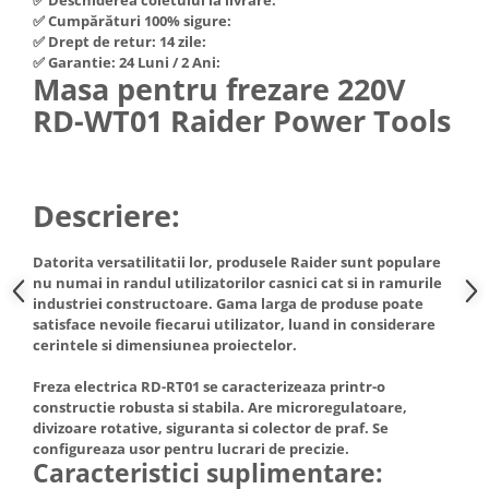
Hote Telescopice
✅ Cumpărături 100% sigure:
Nivela de masurat
✅ Drept de retur: 14 zile:
Hote Traditionale
✅ Garantie: 24 Luni / 2 Ani:
Pistoale de impact electrice si
Hote Incorporabile
Masa pentru frezare 220V
pneumatice
Hote Country
RD-WT01 Raider Power Tools
Pistoale de vopsit
Hote Insula
Prelungitoare
Hote Cupolare
Polizoare electrice de banc si
Accesorii, consumabile hote
Descriere:
unghiulare
Masini de tocat carne
Rindele si freze pentru lemn
Masini de carnati ( CARNATARI )
Datorita versatilitatii lor, produsele Raider sunt populare
Redresoare auto - roboti de
nu numai in randul utilizatorilor casnici cat si in ramurile
Masini de spalat vase
pornire
industriei constructoare. Gama larga de produse poate
Masini de spalat vase incorporabile
satisface nevoile fiecarui utilizator, luand in considerare
Suflante cu aer cald
cerintele si dimensiunea proiectelor.
Masini de spalat vase
Scari metalice
independente
Freza electrica RD-RT01 se caracterizeaza printr-o
Masini de spalat rufe
Strungurii
constructie robusta si stabila. Are microregulatoare,
divizoare rotative, siguranta si colector de praf. Se
Masini de spalat rufe frontale
Scule cu acumulator
configureaza usor pentru lucrari de precizie.
Masini de spalat rufe verticale
Caracteristici suplimentare:
Scule pentru electricieni
Masini de spalat rufe incorporabile