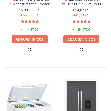
curent trifazat cu motor
POB1700, 1200 W, 2600
diesel Hyundai DHY8600SE-
Rpm cu 12 freze pentru
16.086,00 Lei
654,82 Lei
T, putere motor 12 CP,
lemn incluse in pachet
8.559,65 Lei
443,33 Lei
Putere maxima 7.9 kVA,
tensiune 380 / 220 V +
Automatizare trifazata
IN STOC
IN STOC
ATS12-3P
ADAUGA IN COS
ADAUGA IN COS