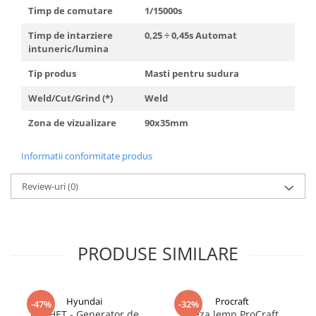
Timp de comutare
1/15000s
Timp de intarziere
0,25 ÷ 0,45s Automat
intuneric/lumina
Tip produs
Masti pentru sudura
Weld/Cut/Grind (*)
Weld
Zona de vizualizare
90x35mm
Informatii conformitate produs
Review-uri
(0)
PRODUSE SIMILARE
Hyundai
Procraft
-47%
-32%
PACHET - Generator de
Freza lemn ProCraft