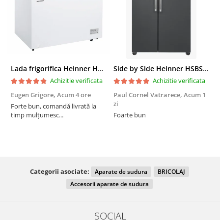
Lada frigorifica Heinner HCF-287CNHE++, 287 l, Clasa E, Compresor inverter, Iluminare LED, Functionalitate frigider, Alb
Side by Side Heinner HSBS-HM439NFINVDGWDE++, Total No Frost, Compresor Inverter, Dozator Apa, Display Touch LED, 439 L, Clasa E, Gri Antracit Texturat
Achizitie verificata
Achizitie verificata
Eugen Grigore,
Acum 4 ore
Paul Cornel Vatrarece,
Acum 1
P
zi
z
Forte bun, comandă livrată la
timp mulțumesc...
Foarte bun
Categorii asociate:
Aparate de sudura
BRICOLAJ
Accesorii aparate de sudura
SOCIAL