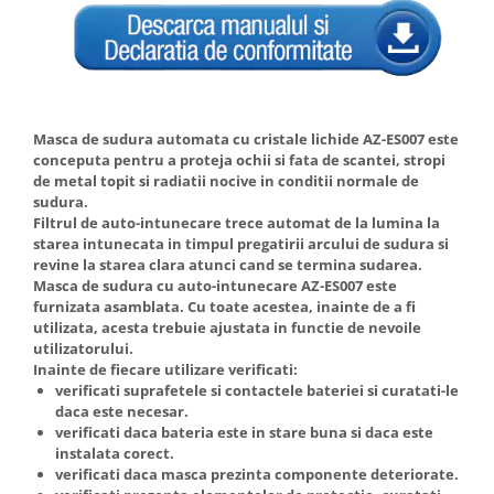
Truse de scule
Masini de spalat rufe cu uscator
Truse de lipit PPR
Uscatoare de rufe
Ventuze cu brate pentru transport
Masini de facut paine
Vibratoare beton
Pachete electrocasnice
Masca de sudura automata cu cristale lichide AZ-ES007 este
incorporabile
conceputa pentru a proteja ochii si fata de scantei, stropi
Seturi oale
de metal topit si radiatii nocive in conditii normale de
sudura.
SANDWICH MAKER
Filtrul de auto-intunecare trece automat de la lumina la
Storcatoare de fructe
starea intunecata in timpul pregatirii arcului de sudura si
revine la starea clara atunci cand se termina sudarea.
Televizoare
Masca de sudura cu auto-intunecare AZ-ES007 este
furnizata asamblata. Cu toate acestea, inainte de a fi
utilizata, acesta trebuie ajustata in functie de nevoile
utilizatorului.
Inainte de fiecare utilizare verificati:
verificati suprafetele si contactele bateriei si curatati-le
daca este necesar.
verificati daca bateria este in stare buna si daca este
instalata corect.
verificati daca masca prezinta componente deteriorate.