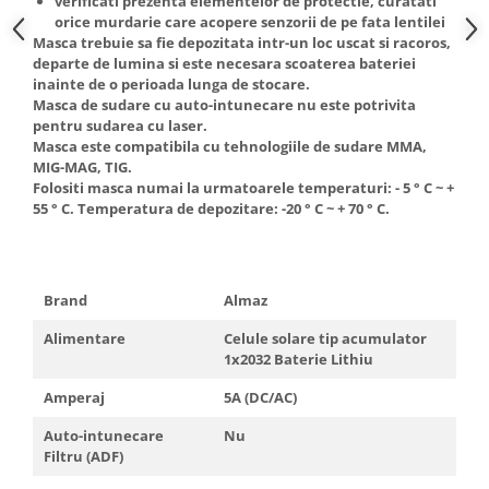
verificati prezenta elementelor de protectie, curatati
orice murdarie care acopere senzorii de pe fata lentilei
Masca trebuie sa fie depozitata intr-un loc uscat si racoros,
departe de lumina si este necesara scoaterea bateriei
inainte de o perioada lunga de stocare.
Masca de sudare cu auto-intunecare nu este potrivita
pentru sudarea cu laser.
Masca este compatibila cu tehnologiile de sudare MMA,
MIG-MAG, TIG.
Folositi masca numai la urmatoarele temperaturi: - 5 ° C ~ +
55 ° C. Temperatura de depozitare: -20 ° C ~ + 70 ° C.
Brand
Almaz
Alimentare
Celule solare tip acumulator
1x2032 Baterie Lithiu
Amperaj
5A (DC/AC)
Auto-intunecare
Nu
Filtru (ADF)