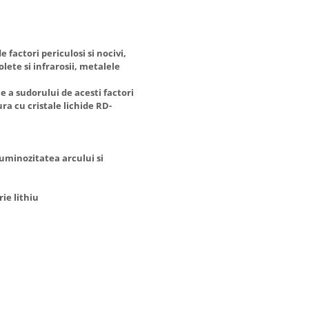
factori periculosi si nocivi,
olete si infrarosii, metalele
 a sudorului de acesti factori
a cu cristale lichide RD-
 luminozitatea arcului si
ie lithiu