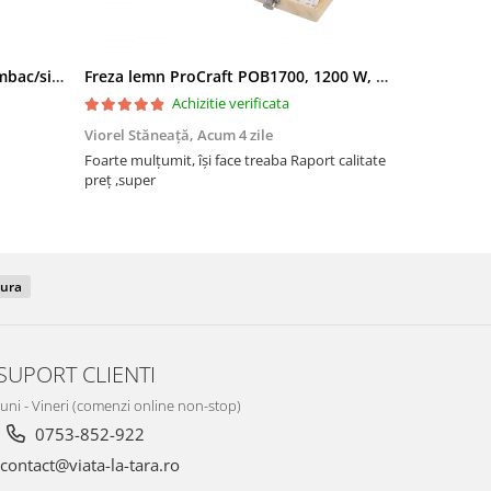
Filtru apa triplu cu carbune/bumbac/sita 3x3/4"*10
Freza lemn ProCraft POB1700, 1200 W, 2600 Rpm cu 12 freze pentru lemn incluse in pachet
Achizitie verificata
Viorel Stăneață,
Acum 4 zile
Acneza Colo
Foarte mulțumit, își face treaba Raport calitate
Foarte mulț
preț ,super
dura
SUPORT CLIENTI
Luni - Vineri (comenzi online non-stop)
0753-852-922
contact@viata-la-tara.ro