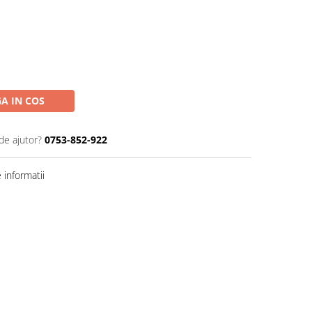
A IN COS
de ajutor?
0753-852-922
informatii