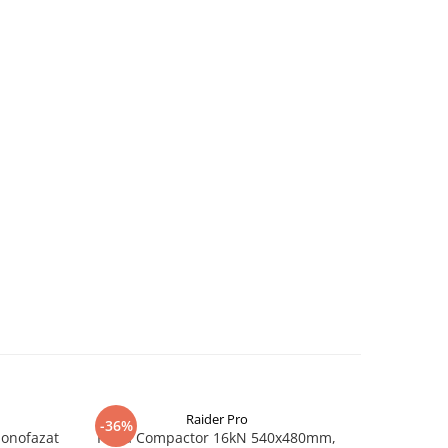
Raider Pro
-36%
-25%
monofazat
Placa Compactor 16kN 540x480mm,
Slefuitor