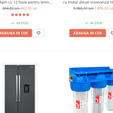
Rpm cu 12 freze pentru lemn
cu motor diesel insonorizat 
incluse in pachet
DHY-8600SE, putere maxima 6
654,82 Lei
443,33 Lei
9.965,37 Lei
7.895,00 Le
putere motor 12 CP + Automa
ATS12-P
IN STOC
IN STOC
ADAUGA IN COS
ADAUGA IN COS