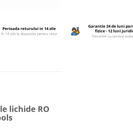
Garantie 24 de luni pe
Perioada returului in 14 zile
fizice - 12 luni jurid
Ai 14 zile la dispozitie pentru retur
Garantie cu service auto
le lichide RO
ols