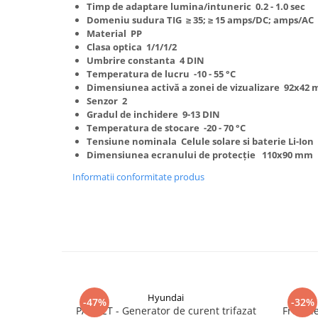
Timp de adaptare lumina/intuneric 0.2 - 1.0 sec
Truse de scule
Masini de spalat rufe cu uscator
Domeniu sudura TIG ≥ 35; ≥ 15 amps/DC; amps/AC
Truse de lipit PPR
Material PP
Uscatoare de rufe
Clasa optica 1/1/1/2
Ventuze cu brate pentru transport
Masini de facut paine
Umbrire constanta 4 DIN
Temperatura de lucru -10 - 55 °C
Vibratoare beton
Pachete electrocasnice
Dimensiunea activă a zonei de vizualizare 92x42
incorporabile
Senzor 2
Seturi oale
Gradul de inchidere 9-13 DIN
Temperatura de stocare -20 - 70 °C
SANDWICH MAKER
Tensiune nominala Celule solare si baterie Li-Ion
Dimensiunea ecranului de protecție 110x90 mm
Storcatoare de fructe
Informatii conformitate produs
Televizoare
Hyundai
-47%
-32%
PACHET - Generator de curent trifazat
Freza l