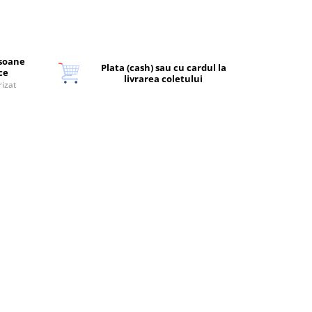
rsoane
Plata (cash) sau cu cardul la
ice
livrarea coletului
rizat