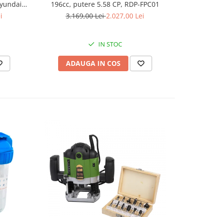
Hyundai
196cc, putere 5.58 CP, RDP-FPC01
aspirator
.5 kVA,
i
3.169,00 Lei
2.027,00 Lei
8
tizare
IN STOC
ADAUGA IN COS
AD