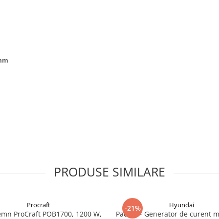
 mm
PRODUSE SIMILARE
Procraft
Hyundai
-21%
emn ProCraft POB1700, 1200 W,
Pachet - Generator de curent 