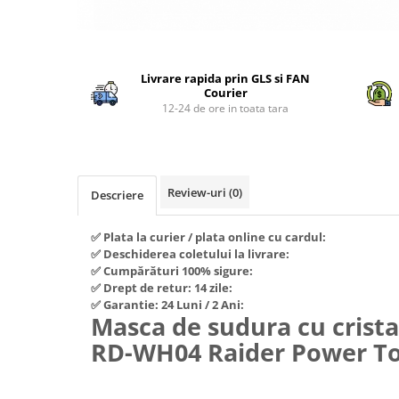
Piese si consumabile pentru
Convectoare
Fierastraie electrice
MOTOCOSITORI
Purificatoare aer
Distribuie
Freze de zapada
Plantatoare + Semanatori
pe
Radiatoare
Freze si carote
Scarificatoare
Livrare rapida prin GLS si FAN
Facebook
Sobe pe gaz
Courier
Generatoare
Sere si solarii
12-24 de ore in toata tara
Tunuri de caldura
Lampi solare
Tocatoare fan, crengi, tulpini
Ventilatoare
Ventilatoare Industriale
Masini de slefuit
Chiuvete bucatarie
Malaxoare
Review-uri
(0)
Descriere
Deshidratoare
Macarale si electopalane
Dozatoare de apa
✅ Plata la curier / plata online cu cardul:
Masini de tencuit
✅ Deschiderea coletului la livrare:
Espressoare, cafetiere si rasnite
Masini de taiat placi ceramice /
✅ Cumpărături 100% sigure:
gresie / faianta / parchet
✅ Drept de retur: 14 zile:
Fiare de calcat / Mese pentru
✅ Garantie: 24 Luni / 2 Ani:
calcat
Masini de canelat
Masca de sudura cu crista
Forme de prajituri
Menghine
RD-WH04 Raider Power To
Hote
Motoare termice
Hote Decorative
Motoare electrice