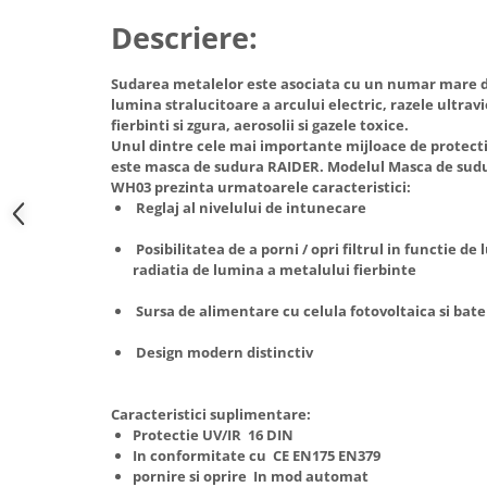
Hote Telescopice
Descriere:
Nivela de masurat
Hote Traditionale
Pistoale de impact electrice si
Hote Incorporabile
Sudarea metalelor este asociata cu un numar mare de 
pneumatice
Hote Country
lumina stralucitoare a arcului electric, razele ultravi
Pistoale de vopsit
fierbinti si zgura, aerosolii si gazele toxice.
Hote Insula
Unul dintre cele mai importante mijloace de protectie
Prelungitoare
Hote Cupolare
este masca de sudura RAIDER. Modelul Masca de sudur
WH03 prezinta urmatoarele caracteristici:
Polizoare electrice de banc si
Accesorii, consumabile hote
Reglaj al nivelului de intunecare
unghiulare
Masini de tocat carne
Rindele si freze pentru lemn
Posibilitatea de a porni / opri filtrul in functie de
Masini de carnati ( CARNATARI )
radiatia de lumina a metalului fierbinte
Redresoare auto - roboti de
Masini de spalat vase
pornire
Sursa de alimentare cu celula fotovoltaica si bater
Masini de spalat vase incorporabile
Suflante cu aer cald
Masini de spalat vase
Design modern distinctiv
Scari metalice
independente
Masini de spalat rufe
Strungurii
Caracteristici suplimentare:
Masini de spalat rufe frontale
Scule cu acumulator
Protectie UV/IR 16 DIN
In conformitate cu CE EN175 EN379
Masini de spalat rufe verticale
Scule pentru electricieni
pornire si oprire In mod automat
Masini de spalat rufe incorporabile