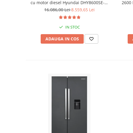
cu motor diesel Hyundai DHY8600SE-T,
2600 
putere motor 12 CP, Putere maxima 7.9
16.086,00 Lei
8.559,65 Lei
kVA, tensiune 380 / 220 V +
Automatizare trifazata ATS12-3P
IN STOC
ADAUGA IN COS