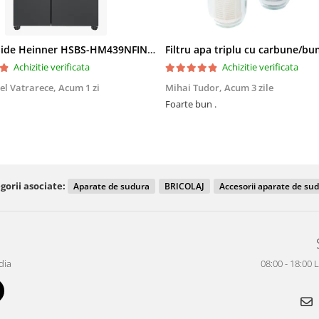
Side by Side Heinner HSBS-HM439NFINVDGWDE++, Total No Frost, Compresor Inverter, Dozator Apa, Display Touch LED, 439 L, Clasa E, Gri Antracit Texturat
Achizitie verificata
Achizitie verificata
el Vatrarece,
Acum 1 zi
Mihai Tudor,
Acum 3 zile
Foarte bun .
gorii asociate:
Aparate de sudura
BRICOLAJ
Accesorii aparate de su
dia
08:00 - 18:00 