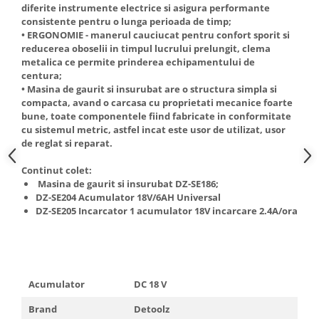
diferite instrumente electrice si asigura performante
Truse de scule
Masini de spalat rufe cu uscator
consistente pentru o lunga perioada de timp;
Truse de lipit PPR
• ERGONOMIE - manerul cauciucat pentru confort sporit si
Uscatoare de rufe
reducerea oboselii in timpul lucrului prelungit, clema
Ventuze cu brate pentru transport
Masini de facut paine
metalica ce permite prinderea echipamentului de
centura;
Vibratoare beton
Pachete electrocasnice
• Masina de gaurit si insurubat are o structura simpla si
incorporabile
compacta, avand o carcasa cu proprietati mecanice foarte
Seturi oale
bune, toate componentele fiind fabricate in conformitate
cu sistemul metric, astfel incat este usor de utilizat, usor
SANDWICH MAKER
de reglat si reparat.
Storcatoare de fructe
Continut colet:
Televizoare
Masina de gaurit si insurubat DZ-SE186;
DZ-SE204 Acumulator 18V/6AH Universal
DZ-SE205 Incarcator 1 acumulator 18V incarcare 2.4A/ora
Acumulator
DC 18 V
Brand
Detoolz