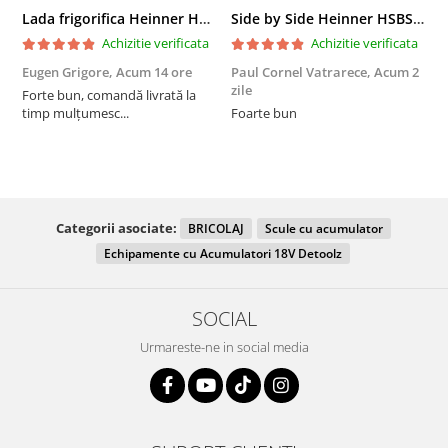
Lada frigorifica Heinner HCF-287CNHE++, 287 l, Clasa E, Compresor inverter, Iluminare LED, Functionalitate frigider, Alb
Side by Side Heinner HSBS-HM439NFINVDGWDE++, Total No Frost, Compresor Inverter, Dozator Apa, Display Touch LED, 439 L, Clasa E, Gri Antracit Texturat
Achizitie verificata
Achizitie verificata
Eugen Grigore,
Acum 14 ore
Paul Cornel Vatrarece,
Acum 2
P
zile
z
Forte bun, comandă livrată la
timp mulțumesc...
Foarte bun
Categorii asociate:
BRICOLAJ
Scule cu acumulator
Echipamente cu Acumulatori 18V Detoolz
SOCIAL
Urmareste-ne in social media