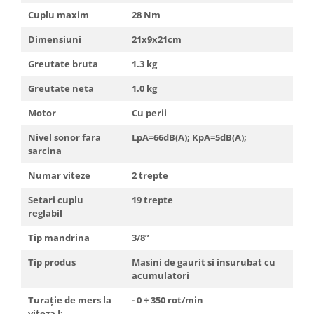
Cuplu maxim
28 Nm
Dimensiuni
21x9x21cm
Greutate bruta
1.3 kg
Greutate neta
1.0 kg
Motor
Cu perii
Nivel sonor fara
LpA=66dB(A); KpA=5dB(A);
sarcina
Numar viteze
2 trepte
Setari cuplu
19 trepte
reglabil
Tip mandrina
3/8”
Tip produs
Masini de gaurit si insurubat cu
acumulatori
Turaţie de mers la
- 0 ÷ 350 rot/min
viteza I: