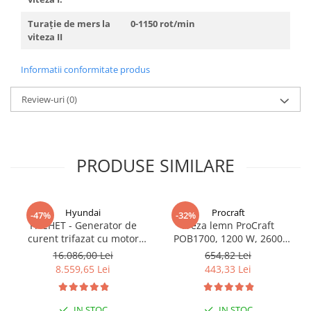
Turaţie de mers la
0-1150 rot/min
viteza II
Informatii conformitate produs
Review-uri
(0)
PRODUSE SIMILARE
Hyundai
Procraft
-47%
-32%
PACHET - Generator de
Freza lemn ProCraft
curent trifazat cu motor
POB1700, 1200 W, 2600
diesel Hyundai DHY8600SE-
Rpm cu 12 freze pentru
16.086,00 Lei
654,82 Lei
T, putere motor 12 CP,
lemn incluse in pachet
8.559,65 Lei
443,33 Lei
Putere maxima 7.9 kVA,
tensiune 380 / 220 V +
Automatizare trifazata
IN STOC
IN STOC