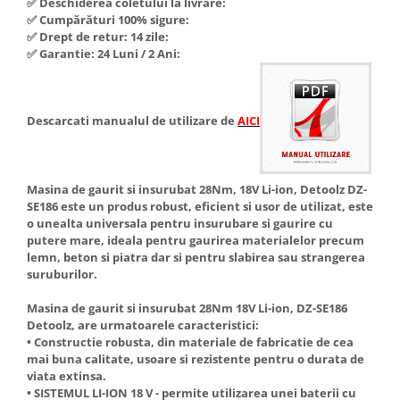
✅ Deschiderea coletului la livrare:
Hote Telescopice
✅ Cumpărături 100% sigure:
Nivela de masurat
✅ Drept de retur: 14 zile:
Hote Traditionale
✅ Garantie: 24 Luni / 2 Ani:
Pistoale de impact electrice si
Hote Incorporabile
pneumatice
Hote Country
Pistoale de vopsit
Hote Insula
Descarcati manualul de utilizare de
AICI
Prelungitoare
Hote Cupolare
Polizoare electrice de banc si
Accesorii, consumabile hote
unghiulare
Masini de tocat carne
Masina de gaurit si insurubat 28Nm, 18V Li-ion, Detoolz DZ-
Rindele si freze pentru lemn
Masini de carnati ( CARNATARI )
SE186 este un produs robust, eficient si usor de utilizat, este
o unealta universala pentru insurubare si gaurire cu
Redresoare auto - roboti de
Masini de spalat vase
putere mare, ideala pentru gaurirea materialelor precum
pornire
lemn, beton si piatra dar si pentru slabirea sau strangerea
Masini de spalat vase incorporabile
Suflante cu aer cald
suruburilor.
Masini de spalat vase
Scari metalice
independente
Masina de gaurit si insurubat 28Nm 18V Li-ion, DZ-SE186
Detoolz, are urmatoarele caracteristici:
Masini de spalat rufe
Strungurii
• Constructie robusta, din materiale de fabricatie de cea
Masini de spalat rufe frontale
Scule cu acumulator
mai buna calitate, usoare si rezistente pentru o durata de
viata extinsa.
Masini de spalat rufe verticale
Scule pentru electricieni
• SISTEMUL LI-ION 18 V - permite utilizarea unei baterii cu
Masini de spalat rufe incorporabile