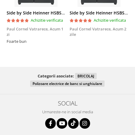
Side by Side Heinner HSBS-HM439NFINVDGWDE++, Total No Frost, Compresor Inverter, Dozator Apa, Display Touch LED, 439 L, Clasa E, Gri Antracit Texturat
Side by Side Heinner HSBS-HM439NFINVDGWDE++, Total No Frost, Compresor Inverter, Dozator Apa, Display Touch LED, 439 L, Clasa E, Gri Antracit Texturat
Achizitie verificata
Achizitie verificata
Paul Cornel Vatrarece,
Acum 1
Paul Cornel Vatrarece,
Acum 2
M
zi
zile
F
Foarte bun
Categorii asociate:
BRICOLAJ
Polizoare electrice de banc si unghiulare
SOCIAL
Urmareste-ne in social media