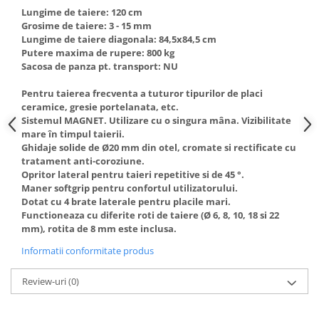
Lungime de taiere: 120 cm
Hote Telescopice
Nivela de masurat
Grosime de taiere: 3 - 15 mm
Hote Traditionale
Lungime de taiere diagonala: 84,5x84,5 cm
Pistoale de impact electrice si
Hote Incorporabile
Putere maxima de rupere: 800 kg
pneumatice
Sacosa de panza pt. transport: NU
Hote Country
Pistoale de vopsit
Hote Insula
Pentru taierea frecventa a tuturor tipurilor de placi
Prelungitoare
Hote Cupolare
ceramice, gresie portelanata, etc.
Sistemul MAGNET. Utilizare cu o singura mâna. Vizibilitate
Polizoare electrice de banc si
Accesorii, consumabile hote
mare în timpul taierii.
unghiulare
Masini de tocat carne
Ghidaje solide de Ø20 mm din otel, cromate si rectificate cu
Rindele si freze pentru lemn
tratament anti-coroziune.
Masini de carnati ( CARNATARI )
Opritor lateral pentru taieri repetitive si de 45 °.
Redresoare auto - roboti de
Masini de spalat vase
Maner softgrip pentru confortul utilizatorului.
pornire
Dotat cu 4 brate laterale pentru placile mari.
Masini de spalat vase incorporabile
Functioneaza cu diferite roti de taiere (Ø 6, 8, 10, 18 si 22
Suflante cu aer cald
Masini de spalat vase
mm), rotita de 8 mm este inclusa.
Scari metalice
independente
Informatii conformitate produs
Masini de spalat rufe
Strungurii
Review-uri
(0)
Masini de spalat rufe frontale
Scule cu acumulator
Masini de spalat rufe verticale
Scule pentru electricieni
Masini de spalat rufe incorporabile