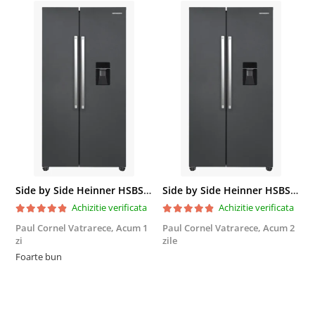
Side by Side Heinner HSBS-HM439NFINVDGWDE++, Total No Frost, Compresor Inverter, Dozator Apa, Display Touch LED, 439 L, Clasa E, Gri Antracit Texturat
Side by Side Heinner HSBS-HM439NFINVDGWDE++, Total No Frost, Compresor Inverter, Dozator Apa, Display Touch LED, 439 L, Clasa E, Gri Antracit Texturat
Achizitie verificata
Achizitie verificata
Paul Cornel Vatrarece,
Acum 1
Paul Cornel Vatrarece,
Acum 2
M
zi
zile
F
Foarte bun