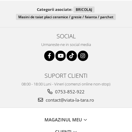
Categorii asociate:
BRICOLAJ
Masini de taiat placi ceramice / gresie / faianta / parchet
SOCIAL
Urmareste-ne in social media
SUPORT CLIENTI
08:00 - 18:00 Luni - Vineri (comenzi online non-stop)
0753-852-922
contact@viata-la-tara.ro
MAGAZINUL MEU
CLIENTI