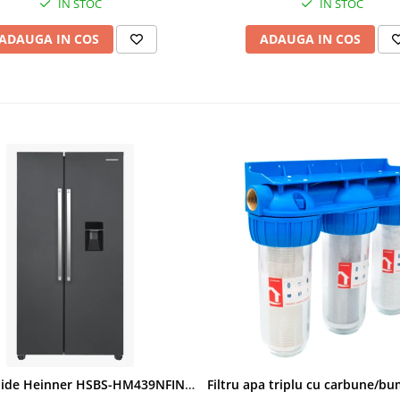
IN STOC
IN STOC
ADAUGA IN COS
ADAUGA IN COS
Side by Side Heinner HSBS-HM439NFINVDGWDE++, Total No Frost, Compresor Inverter, Dozator Apa, Display Touch LED, 439 L, Clasa E, Gri Antracit Texturat