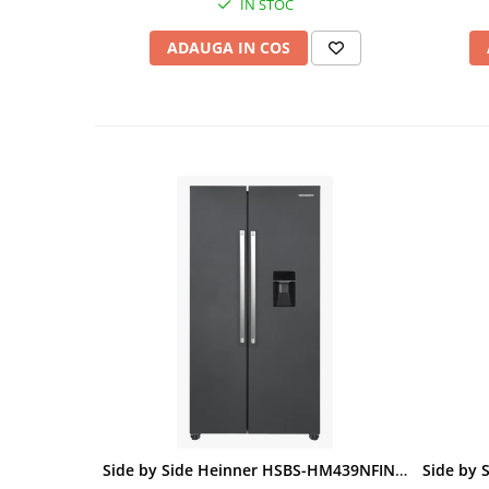
IN STOC
ADAUGA IN COS
Side by Side Heinner HSBS-HM439NFINVDGWDE++, Total No Frost, Compresor Inverter, Dozator Apa, Display Touch LED, 439 L, Clasa E, Gri Antracit Texturat