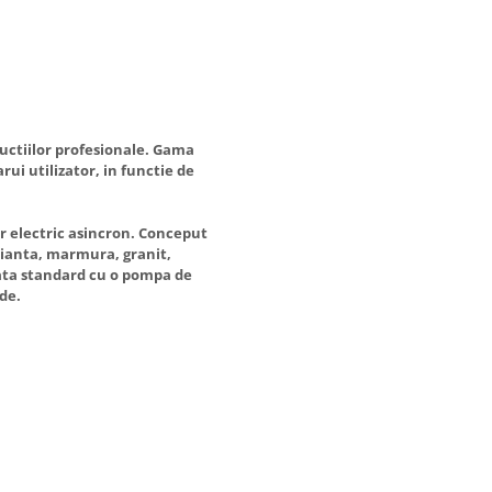
ructiilor profesionale. Gama
rui utilizator, in functie de
r electric asincron. Conceput
faianta, marmura, granit,
pata standard cu o pompa de
ede.