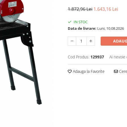
1.872,96 Lei
1.643,16 Lei
IN STOC
Data de livrare:
Luni, 10.08.2026
ADAUG
Cod Produs:
129937
Ai nevoie 
Adauga la Favorite
Cere 