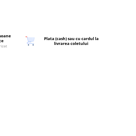
rsoane
Plata (cash) sau cu cardul la
ice
livrarea coletului
rizat