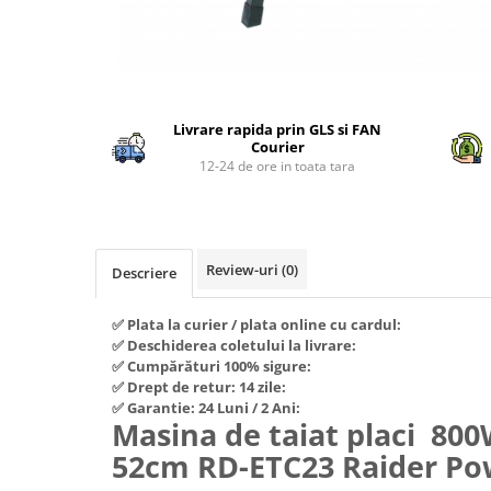
Piese si consumabile pentru
Convectoare
Fierastraie electrice
MOTOCOSITORI
Purificatoare aer
Freze de zapada
Plantatoare + Semanatori
Radiatoare
Distribuie
Freze si carote
Scarificatoare
Sobe pe gaz
pe
Generatoare
Livrare rapida prin GLS si FAN
Facebook
Sere si solarii
Tunuri de caldura
Courier
Lampi solare
Tocatoare fan, crengi, tulpini
Ventilatoare
12-24 de ore in toata tara
Ventilatoare Industriale
Masini de slefuit
Chiuvete bucatarie
Malaxoare
Deshidratoare
Macarale si electopalane
Review-uri
(0)
Descriere
Dozatoare de apa
Masini de tencuit
Espressoare, cafetiere si rasnite
✅ Plata la curier / plata online cu cardul:
Masini de taiat placi ceramice /
✅ Deschiderea coletului la livrare:
gresie / faianta / parchet
Fiare de calcat / Mese pentru
✅ Cumpărături 100% sigure:
calcat
Masini de canelat
✅ Drept de retur: 14 zile:
✅ Garantie: 24 Luni / 2 Ani:
Forme de prajituri
Menghine
Masina de taiat placi 8
Hote
Motoare termice
52cm RD-ЕTC23 Raider Po
Hote Decorative
Motoare electrice