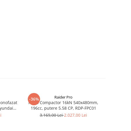
Raider Pro
-36%
-25%
monofazat
Placa Compactor 16kN 540x480mm,
Slefuitor
Hyundai
196cc, putere 5.58 CP, RDP-FPC01
aspirator
.5 kVA,
i
3.169,00 Lei
2.027,00 Lei
8
tizare