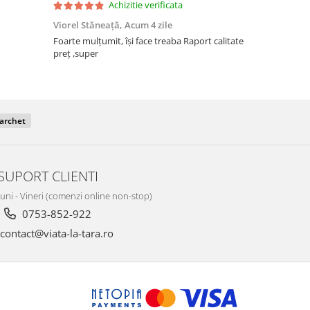
Achizitie verificata
Viorel Stăneață,
Acum 4 zile
Acneza Colo
Foarte mulțumit, își face treaba Raport calitate
Foarte mulț
preț ,super
parchet
SUPORT CLIENTI
Luni - Vineri (comenzi online non-stop)
0753-852-922
contact@viata-la-tara.ro