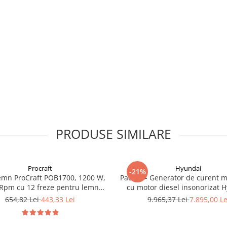
PRODUSE SIMILARE
Procraft
Hyundai
-21%
emn ProCraft POB1700, 1200 W,
Pachet - Generator de curent 
Rpm cu 12 freze pentru lemn
cu motor diesel insonorizat 
incluse in pachet
DHY-8600SE, putere maxima 6
654,82 Lei
443,33 Lei
9.965,37 Lei
7.895,00 Le
putere motor 12 CP + Automa
ATS12-P