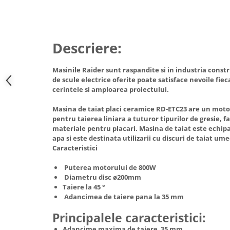
Hote Telescopice
Nivela de masurat
Hote Traditionale
Pistoale de impact electrice si
Hote Incorporabile
pneumatice
Descriere:
Hote Country
Pistoale de vopsit
Hote Insula
Masinile Raider sunt raspandite si in industria const
Prelungitoare
Hote Cupolare
de scule electrice oferite poate satisface nevoile fieca
Polizoare electrice de banc si
Accesorii, consumabile hote
cerintele si amploarea proiectului.
unghiulare
Masini de tocat carne
Masina de taiat placi ceramice RD-ETC23 are un moto
Rindele si freze pentru lemn
Masini de carnati ( CARNATARI )
pentru taierea liniara a tuturor tipurilor de gresie, 
materiale pentru placari. Masina de taiat este echi
Redresoare auto - roboti de
Masini de spalat vase
apa si este destinata utilizarii cu discuri de taiat um
pornire
Caracteristici
Masini de spalat vase incorporabile
Suflante cu aer cald
Masini de spalat vase
Puterea motorului de 800W
Scari metalice
independente
Diametru disc ø200mm
Masini de spalat rufe
Taiere la 45 °
Strungurii
Adancimea de taiere pana la 35 mm
Masini de spalat rufe frontale
Scule cu acumulator
Principalele caracteristici:
Masini de spalat rufe verticale
Scule pentru electricieni
Adancime maxima de taiere 35 mm
Masini de spalat rufe incorporabile