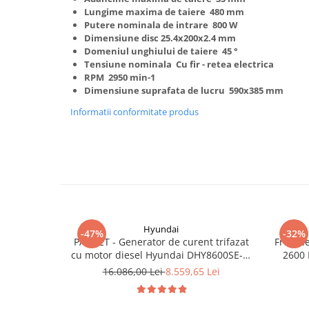
Truse de scule
Lungime maxima de taiere 480 mm
Masini de spalat rufe cu uscator
Putere nominala de intrare 800 W
Truse de lipit PPR
Uscatoare de rufe
Dimensiune disc 25.4x200x2.4 mm
Domeniul unghiului de taiere 45 °
Ventuze cu brate pentru transport
Masini de facut paine
Tensiune nominala Cu fir - retea electrica
Vibratoare beton
Pachete electrocasnice
RPM 2950 min-1
incorporabile
Dimensiune suprafata de lucru 590х385 mm
Seturi oale
Informatii conformitate produs
SANDWICH MAKER
Storcatoare de fructe
Televizoare
Hyundai
-47%
-32%
PACHET - Generator de curent trifazat
Freza l
cu motor diesel Hyundai DHY8600SE-T,
2600 
putere motor 12 CP, Putere maxima 7.9
16.086,00 Lei
8.559,65 Lei
kVA, tensiune 380 / 220 V +
Automatizare trifazata ATS12-3P