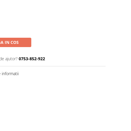
A IN COS
de ajutor?
0753-852-922
informatii