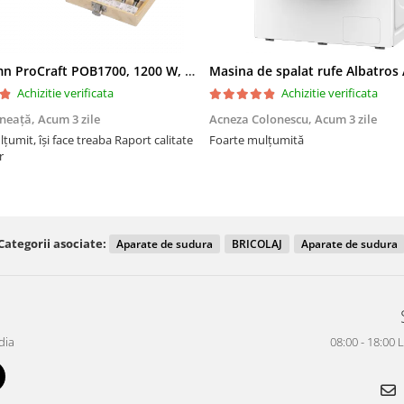
Freza lemn ProCraft POB1700, 1200 W, 2600 Rpm cu 12 freze pentru lemn incluse in pachet
Achizitie verificata
Achizitie verificata
ăneață,
Acum 3 zile
Acneza Colonescu,
Acum 3 zile
eaba Raport calitate
Foarte mulțumită
r
Categorii asociate:
Aparate de sudura
BRICOLAJ
Aparate de sudura
dia
08:00 - 18:00 