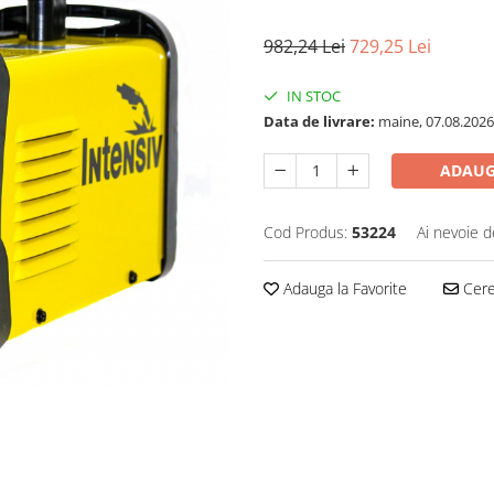
982,24 Lei
729,25 Lei
IN STOC
Data de livrare:
maine, 07.08.2026
ADAUG
Cod Produs:
53224
Ai nevoie d
Adauga la Favorite
Cere 