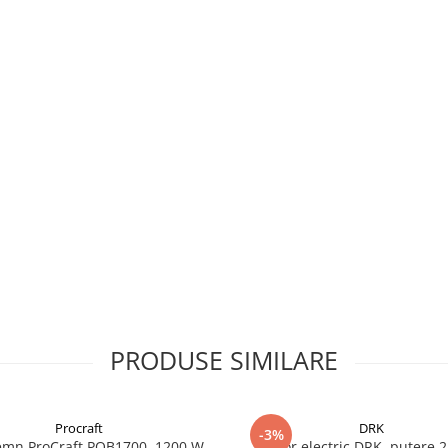
PRODUSE SIMILARE
Procraft
DRK
-3%
emn ProCraft POB1700, 1200 W,
Motor electric DRK, putere 2