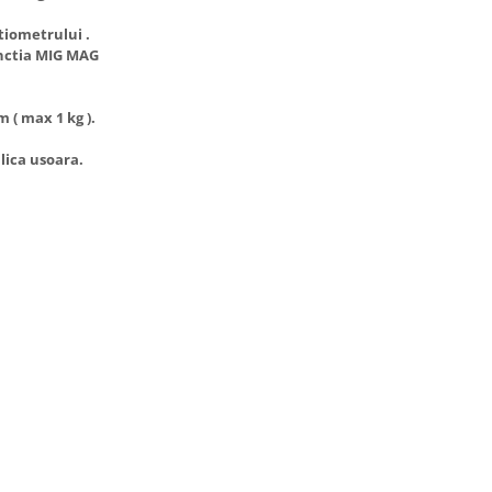
tiometrului .
unctia MIG MAG
 ( max 1 kg ).
lica usoara.