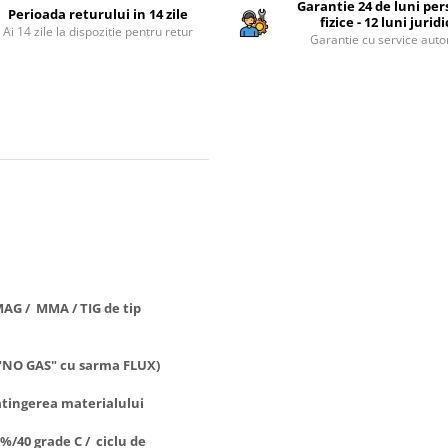
Garantie 24 de luni pe
Perioada returului in 14 zile
fizice - 12 luni jurid
Ai 14 zile la dispozitie pentru retur
Garantie cu service auto
AG / MMA / TIG de tip
("NO GAS" cu sarma FLUX)
 atingerea materialului
%/40 grade C / ciclu de