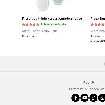
Filtru apa triplu cu carbune/bumbac/sita 3x3/4"*10
Achizitie verificata
Mihai Tudor,
Acum 2 zile
Viorel St
Foarte bun .
Foarte mulțumit, își face tr
preț ,supe
SOCIAL
Urmareste-ne in social me