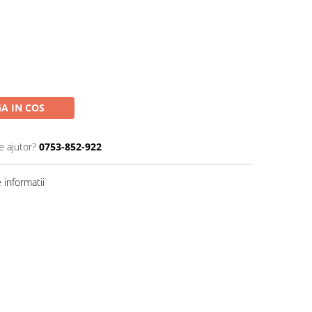
A IN COS
e ajutor?
0753-852-922
informatii