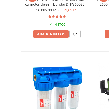
cu motor diesel Hyundai DHY8600SE-T,
2600 
putere motor 12 CP, Putere maxima 7.9
16.086,00 Lei
8.559,65 Lei
kVA, tensiune 380 / 220 V +
Automatizare trifazata ATS12-3P
IN STOC
ADAUGA IN COS