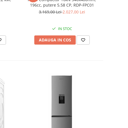
196cc, putere 5.58 CP, RDP-FPC01
aspirator
3.169,00 Lei
2.027,00 Lei
8
IN STOC
ADAUGA IN COS
AD