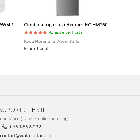
Masina de spalat rufe Albatros AWMI14125 12 kg 1400 rpm Motor Inverter Clasa A 20% Spalare cu abur Alb
Combina frigorifica Heinner HC-HM260XWDE++, 260 l, Clasa E, Dozator apa, Control electronic, Iluminare LED, Usi reversibile, H 180 cm, Argintiu
Achizitie verificata
Radu Florentina,
Acum 3 zile
Tatár Atti,
A
Foarte bună!
multumim mul
SUPORT CLIENTI
Luni - Vineri (comenzi online non-stop)
0753-852-922
contact@viata-la-tara.ro