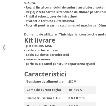
sudura.
Hote Telescopice
Nivela de masurat
- Reglaj fin al curentului de sudura au ajutorul poten
Hote Traditionale
- Reglaj viteza sarma si tensiune de sudare pentru f
Pistoale de impact electrice si
Hote Incorporabile
- Fiabil si robust, usor de intretinut.
pneumatice
- Protectie termica cu termostat.
Hote Country
- Potrivit pentru sarma cu diametrul maxim de 100mm
Pistoale de vopsit
Hote Insula
Prelungitoare
Domeniu de utilizare : Tinichigerie, constructie meta
Hote Cupolare
Kit livrare
Polizoare electrice de banc si
Accesorii, consumabile hote
unghiulare
- pistolet MIG MAG
Masini de tocat carne
- cablu cu cleste masa
Rindele si freze pentru lemn
Masini de carnati ( CARNATARI )
- cablu cu cleste portelectrod
- masca de mana
Redresoare auto - roboti de
Masini de spalat vase
- perie cu ciocanel pentru indepartarea zgurei
pornire
Masini de spalat vase incorporabile
Caracteristici
Suflante cu aer cald
Masini de spalat vase
Scari metalice
independente
Tensiune de alimentare
230 V
Masini de spalat rufe
Strungurii
Gama de curent reglat
40 - 130 A
Masini de spalat rufe frontale
Scule cu acumulator
Diametru sarma FLUX
0.8-1.0 mm
Masini de spalat rufe verticale
Scule pentru electricieni
Masini de spalat rufe incorporabile