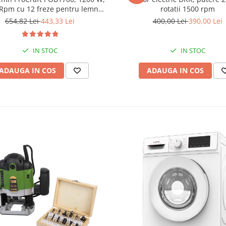
Rpm cu 12 freze pentru lemn
rotatii 1500 rpm
incluse in pachet
654,82 Lei
443,33 Lei
400,00 Lei
390,00 Lei
IN STOC
IN STOC
ADAUGA IN COS
ADAUGA IN COS