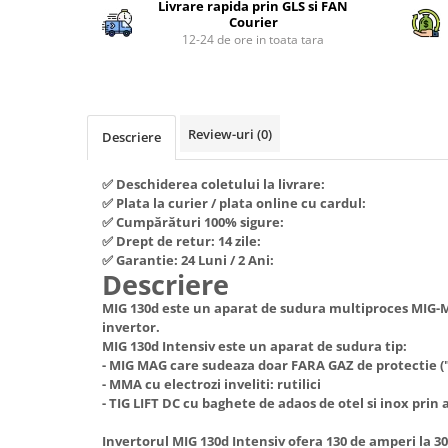
Piese si consumabile pentru
Livrare rapida prin GLS si FAN
Facebook
Convectoare
Courier
Fierastraie electrice
MOTOCOSITORI
12-24 de ore in toata tara
Purificatoare aer
Freze de zapada
Plantatoare + Semanatori
Radiatoare
Freze si carote
Scarificatoare
Sobe pe gaz
Generatoare
Sere si solarii
Tunuri de caldura
Review-uri
(0)
Descriere
Lampi solare
Tocatoare fan, crengi, tulpini
Ventilatoare
Ventilatoare Industriale
Masini de slefuit
✅ Deschiderea coletului la livrare:
Chiuvete bucatarie
✅ Plata la curier / plata online cu cardul:
Malaxoare
✅ Cumpărături 100% sigure:
Deshidratoare
Macarale si electopalane
✅ Drept de retur: 14 zile:
✅ Garantie: 24 Luni / 2 Ani:
Dozatoare de apa
Masini de tencuit
Descriere
Espressoare, cafetiere si rasnite
Masini de taiat placi ceramice /
MIG 130d este un aparat de sudura multiproces MIG-M
gresie / faianta / parchet
Fiare de calcat / Mese pentru
invertor.
calcat
MIG 130d Intensiv este un aparat de sudura tip:
Masini de canelat
- MIG MAG care sudeaza doar FARA GAZ de protectie 
Forme de prajituri
Menghine
- MMA cu electrozi inveliti: rutilici
- TIG LIFT DC cu baghete de adaos de otel si inox prin
Hote
Motoare termice
Hote Decorative
Invertorul MIG 130d Intensiv ofera 130 de amperi la 30
Motoare electrice