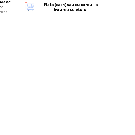
rsoane
Plata (cash) sau cu cardul la
ice
livrarea coletului
rizat