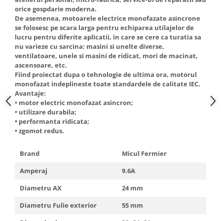
Truse de scule
orice gospdarie moderna.
Masini de spalat rufe cu uscator
De asemenea, motoarele electrice monofazate asincrone
Truse de lipit PPR
Uscatoare de rufe
se folosesc pe scara larga pentru echiparea utilajelor de
Ventuze cu brate pentru transport
lucru pentru diferite aplicatii, in care se cere ca turatia sa
Masini de facut paine
nu varieze cu sarcina: masini si unelte diverse,
Vibratoare beton
Pachete electrocasnice
ventilatoare, unele si masini de ridicat, mori de macinat,
incorporabile
ascensoare, etc.
Fiind proiectat dupa o tehnologie de ultima ora, motorul
Seturi oale
monofazat indeplineste toate standardele de calitate IEC.
Avantaje:
SANDWICH MAKER
• motor electric monofazat asincron;
Storcatoare de fructe
• utilizare durabila;
• performanta ridicata;
Televizoare
• zgomot redus.
Brand
Micul Fermier
Amperaj
9.6A
Diametru AX
24 mm
Diametru Fulie exterior
55 mm