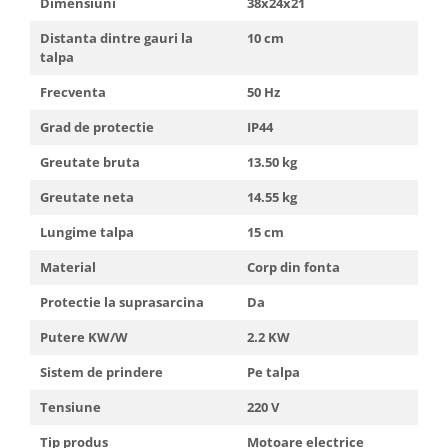
Dimensiuni
38x24x21
Distanta dintre gauri la
10 cm
talpa
Frecventa
50 Hz
Grad de protectie
IP44
Greutate bruta
13.50 kg
Greutate neta
14.55 kg
Lungime talpa
15 cm
Material
Corp din fonta
Protectie la suprasarcina
Da
Putere KW/W
2.2 KW
Sistem de prindere
Pe talpa
Tensiune
220 V
Tip produs
Motoare electrice