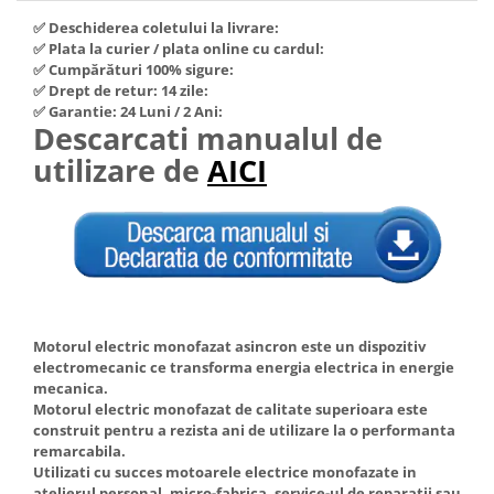
Hote Telescopice
✅ Deschiderea coletului la livrare:
Nivela de masurat
Hote Traditionale
✅ Plata la curier / plata online cu cardul:
Pistoale de impact electrice si
✅ Cumpărături 100% sigure:
Hote Incorporabile
pneumatice
✅ Drept de retur: 14 zile:
Hote Country
✅ Garantie: 24 Luni / 2 Ani:
Pistoale de vopsit
Descarcati manualul de
Hote Insula
Prelungitoare
utilizare de
AICI
Hote Cupolare
Polizoare electrice de banc si
Accesorii, consumabile hote
unghiulare
Masini de tocat carne
Rindele si freze pentru lemn
Masini de carnati ( CARNATARI )
Redresoare auto - roboti de
Masini de spalat vase
pornire
Masini de spalat vase incorporabile
Suflante cu aer cald
Motorul electric monofazat asincron este un dispozitiv
Masini de spalat vase
electromecanic ce transforma energia electrica in energie
Scari metalice
independente
mecanica.
Masini de spalat rufe
Strungurii
Motorul electric monofazat de calitate superioara este
construit pentru a rezista ani de utilizare la o performanta
Masini de spalat rufe frontale
Scule cu acumulator
remarcabila.
Masini de spalat rufe verticale
Utilizati cu succes motoarele electrice monofazate in
Scule pentru electricieni
Masini de spalat rufe incorporabile
atelierul personal, micro-fabrica, service-ul de reparatii sau