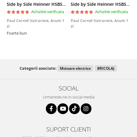
Side by Side Heinner HSBS-HM439NFINVDGWDE++, Total No Frost, Compresor Inverter, Dozator Apa, Display Touch LED, 439 L, Clasa E, Gri Antracit Texturat
Side by Side Heinner HSBS-HM439NFINVDGWDE++, Total No Frost, Compresor Inverter, Dozator Apa, Display Touch LED, 439 L, Clasa E, Gri Antracit Texturat
Achizitie verificata
Achizitie verificata
Paul Cornel Vatrarece,
Acum 1
Paul Cornel Vatrarece,
Acum 1
M
zi
zi
F
Foarte bun
Categorii asociate:
Motoare electrice
BRICOLAJ
SOCIAL
Urmareste-ne in social media
SUPORT CLIENTI