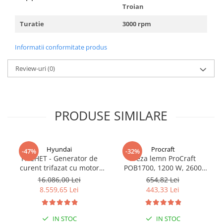
Troian
Turatie
3000 rpm
Informatii conformitate produs
Review-uri
(0)
PRODUSE SIMILARE
Hyundai
Procraft
-47%
-32%
PACHET - Generator de
Freza lemn ProCraft
curent trifazat cu motor
POB1700, 1200 W, 2600
diesel Hyundai DHY8600SE-
Rpm cu 12 freze pentru
16.086,00 Lei
654,82 Lei
T, putere motor 12 CP,
lemn incluse in pachet
8.559,65 Lei
443,33 Lei
Putere maxima 7.9 kVA,
tensiune 380 / 220 V +
Automatizare trifazata
IN STOC
IN STOC