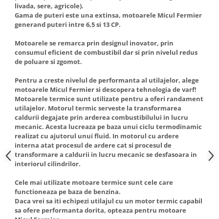
livada, sere, agricole).
Gama de puteri este una extinsa, motoarele Micul Fermier
generand puteri intre 6,5 si 13 CP.
Motoarele se remarca prin designul inovator, prin
consumul eficient de combustibil dar si prin nivelul redus
de poluare si zgomot.
Pentru a creste nivelul de performanta al utilajelor, alege
motoarele Micul Fermier si descopera tehnologia de varf!
Motoarele termice sunt utilizate pentru a oferi randament
utilajelor. Motorul termic serveste la transformarea
caldurii degajate prin arderea combustibilului in lucru
mecanic. Acesta lucreaza pe baza unui ciclu termodinamic
realizat cu ajutorul unui fluid. In motorul cu ardere
interna atat procesul de ardere cat si procesul de
transformare a caldurii in lucru mecanic se desfasoara in
interiorul cilindrilor.
Cele mai utilizate motoare termice sunt cele care
functioneaza pe baza de benzina.
Daca vrei sa iti echipezi utilajul cu un motor termic capabil
sa ofere performanta dorita, opteaza pentru motoare