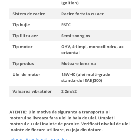
Ignition)
Sistem de racire
Racire fortata cu aer
Tip bujie
F6TC
Tip filtru aer
Semi-spongios
Tip motor
OHV, 4-timpi, monocilindru, ax
orizontal
Tip produs
Motoare benzina
Ulei de motor
15W-40 (ulei multi-grade
standardul SAE J300)
Valoarea vibratiilor
2,2m/s2
ATENTIE: Din motive de siguranta a transportului
motorul se livreaza fara ulei in baia de ulei. Umpleti
motorul cu ulei inainte de pornire. Verificati nivelul de ulei
inainte de fiecare utilizare, cu joja din dotare.
Informatii conformitate produs