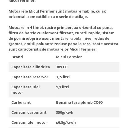
Micul Fermier.
Motoarele Micul Fermier sunt motoare fiabile, cu ax
orizontal, compatibile cu o serie de utilaje.
Motoare in 4 timpi, racire prin aer, ax orizontal cu pana,
filtru de hartie cu element filtrant, turatii rapide, sistem
de pornire/oprire usor, montare rapida, nivel redus de
zgomot, emisii poluante reduse pana la zero, toate acestea
sunt caracteristicile motoarelor Micul Fermier.
Brand
Micul Fermier
Capacitate cilindrica
389 CC
Capacitate rezervor
3, 5 litri
Capacitate ulei
1,1 litri
motor
Carburant
Benzina fara plumb CO90
Consum carburant
350g/kwh
Consum ulei motor
≤6.5g/kw/h