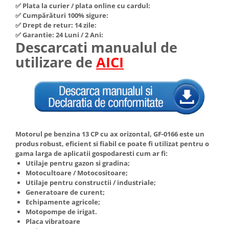
✅ Plata la curier / plata online cu cardul:
Hote Telescopice
Nivela de masurat
✅ Cumpărături 100% sigure:
Hote Traditionale
✅ Drept de retur: 14 zile:
Pistoale de impact electrice si
✅ Garantie: 24 Luni / 2 Ani:
Hote Incorporabile
pneumatice
Descarcati manualul de
Hote Country
Pistoale de vopsit
utilizare de
AICI
Hote Insula
Prelungitoare
Hote Cupolare
Polizoare electrice de banc si
Accesorii, consumabile hote
unghiulare
Masini de tocat carne
Rindele si freze pentru lemn
Masini de carnati ( CARNATARI )
Redresoare auto - roboti de
Masini de spalat vase
Motorul pe benzina 13 CP cu ax orizontal, GF-0166 este un
pornire
produs robust, eficient si fiabil ce poate fi utilizat pentru o
Masini de spalat vase incorporabile
gama larga de aplicatii gospodaresti cum ar fi:
Suflante cu aer cald
Masini de spalat vase
Utilaje pentru gazon si gradina;
Scari metalice
independente
Motocultoare / Motocositoare;
Utilaje pentru constructii / industriale;
Masini de spalat rufe
Strungurii
Generatoare de curent;
Masini de spalat rufe frontale
Echipamente agricole;
Scule cu acumulator
Motopompe de irigat.
Masini de spalat rufe verticale
Scule pentru electricieni
Placa vibratoare
Masini de spalat rufe incorporabile