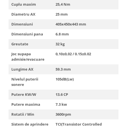
Cuplu maxim
25,4 Nm
Diametru AX
25 mm
Dimensiuni
405x450x443 mm
Dimensiuni pana
6.8 mm
Greutate
32 kg
Joc supapa
0,10±0,02 / 0.15±0.02
admisie/evacuare
Lungime AX
59.3 mm
Nivelul puterii
105dB(Lw)
sonere
Putere KW/W
13.6 CP
Putere maxima
7.3 kw
Rotatii / Min
3600rpm
Sistem de aprindere
TCI(Transistor Controlled