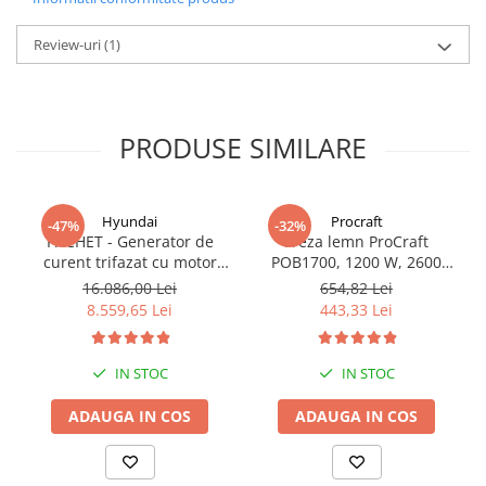
Review-uri
(1)
PRODUSE SIMILARE
Hyundai
Procraft
-47%
-32%
PACHET - Generator de
Freza lemn ProCraft
curent trifazat cu motor
POB1700, 1200 W, 2600
diesel Hyundai DHY8600SE-
Rpm cu 12 freze pentru
16.086,00 Lei
654,82 Lei
T, putere motor 12 CP,
lemn incluse in pachet
8.559,65 Lei
443,33 Lei
Putere maxima 7.9 kVA,
tensiune 380 / 220 V +
Automatizare trifazata
IN STOC
IN STOC
ATS12-3P
ADAUGA IN COS
ADAUGA IN COS