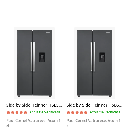
Side by Side Heinner HSBS-HM439NFINVDGWDE++, Total No Frost, Compresor Inverter, Dozator Apa, Display Touch LED, 439 L, Clasa E, Gri Antracit Texturat
Side by Side Heinner HSBS-HM439NFINVDGWDE++, Total No Frost, Compresor Inverter, Dozator Apa, Display Touch LED, 439 L, Clasa E, Gri Antracit Texturat
Achizitie verificata
Achizitie verificata
Paul Cornel Vatrarece,
Acum 1
Paul Cornel Vatrarece,
Acum 1
M
zi
zi
F