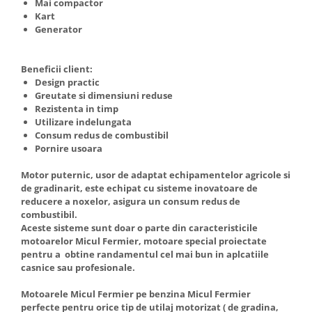
Mai compactor
Truse de scule
Kart
Masini de spalat rufe cu uscator
Generator
Truse de lipit PPR
Uscatoare de rufe
Ventuze cu brate pentru transport
Masini de facut paine
Beneficii client:
Vibratoare beton
Pachete electrocasnice
Design practic
incorporabile
Greutate si dimensiuni reduse
Rezistenta in timp
Seturi oale
Utilizare indelungata
SANDWICH MAKER
Consum redus de combustibil
Pornire usoara
Storcatoare de fructe
Motor puternic, usor de adaptat echipamentelor agricole si
Televizoare
de gradinarit, este echipat cu sisteme inovatoare de
reducere a noxelor, asigura un consum redus de
combustibil.
Aceste sisteme sunt doar o parte din caracteristicile
motoarelor Micul Fermier, motoare special proiectate
pentru a obtine randamentul cel mai bun in aplcatiile
casnice sau profesionale.
Motoarele Micul Fermier pe benzina Micul Fermier
perfecte pentru orice tip de utilaj motorizat ( de gradina,