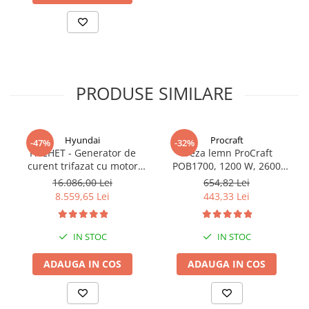
PRODUSE SIMILARE
Hyundai
Procraft
-47%
-32%
PACHET - Generator de
Freza lemn ProCraft
curent trifazat cu motor
POB1700, 1200 W, 2600
diesel Hyundai DHY8600SE-
Rpm cu 12 freze pentru
16.086,00 Lei
654,82 Lei
T, putere motor 12 CP,
lemn incluse in pachet
8.559,65 Lei
443,33 Lei
Putere maxima 7.9 kVA,
tensiune 380 / 220 V +
Automatizare trifazata
IN STOC
IN STOC
ATS12-3P
ADAUGA IN COS
ADAUGA IN COS