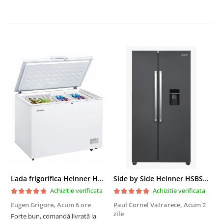
Lada frigorifica Heinner HCF-287CNHE++, 287 l, Clasa E, Compresor inverter, Iluminare LED, Functionalitate frigider, Alb
Side by Side Heinner HSBS-HM439NFINVDGWDE++, Total No Frost, Compresor Inverter, Dozator Apa, Display Touch LED, 439 L, Clasa E, Gri Antracit Texturat
Achizitie verificata
Achizitie verificata
Eugen Grigore,
Acum 6 ore
Paul Cornel Vatrarece,
Acum 2
P
zile
z
Forte bun, comandă livrată la