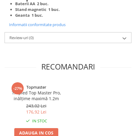
Baterii AA 2 buc.
Truse de scule
Masini de spalat rufe cu uscator
Stand magnetic 1 buc.
Truse de lipit PPR
Geanta 1 buc.
Uscatoare de rufe
Ventuze cu brate pentru transport
Masini de facut paine
Informatii conformitate produs
Vibratoare beton
Pachete electrocasnice
Review-uri
(0)
incorporabile
Seturi oale
SANDWICH MAKER
RECOMANDARI
Storcatoare de fructe
Televizoare
Topmaster
-27%
Trepied Top Master Pro,
inălțime maximă 1.2m
243,02 Lei
176,92 Lei
IN STOC
ADAUGA IN COS