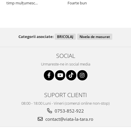
timp mulțumesc...
Foarte bun
Categorii asociate:
BRICOLAJ
Nivela de masurat
SOCIAL
Urmareste-ne in social media
SUPORT CLIENTI
08:00 - 18:00 Luni - Vineri (comenzi online non-stop)
0753-852-922
contact@viata-la-tara.ro