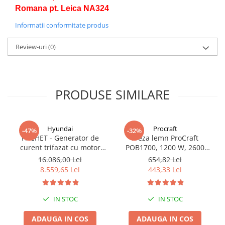
Romana pt. Leica NA324
Informatii conformitate produs
Review-uri
(0)
PRODUSE SIMILARE
Hyundai
Procraft
-47%
-32%
PACHET - Generator de
Freza lemn ProCraft
curent trifazat cu motor
POB1700, 1200 W, 2600
diesel Hyundai DHY8600SE-
Rpm cu 12 freze pentru
16.086,00 Lei
654,82 Lei
T, putere motor 12 CP,
lemn incluse in pachet
8.559,65 Lei
443,33 Lei
Putere maxima 7.9 kVA,
tensiune 380 / 220 V +
Automatizare trifazata
IN STOC
IN STOC
ATS12-3P
ADAUGA IN COS
ADAUGA IN COS