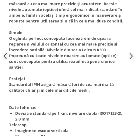
măsoară cu cea mai mare precizie și acuratețe. Aceste
Truse de scule
Masini de spalat rufe cu uscator
nivele automate (optice) oferă cel mai ridicat standard în
Truse de lipit PPR
ambele, fiind în același timp ergonomice în manevrare și
Uscatoare de rufe
robuste pentru utilizarea zilnică în cele mai dure condiții.
Ventuze cu brate pentru transport
Masini de facut paine
Vibratoare beton
Simple
Pachete electrocasnice
O oglindă perfect concepută face extrem de ușoară
incorporabile
reglarea nivelului orizontal cu cea mai mare precizie și
Seturi oale
încredere posibilă. Nivelele din seria Leica NA300 -
împreună cu toate nivelele noastre automate (optice) -
SANDWICH MAKER
sunt concepute pentru utilizarea zilnică pentru orice
Storcatoare de fructe
santier.
Televizoare
Protejat
Standardul IP54 asigură măsurători de cea mai înaltă
calitate chiar și în cele mai dificile medii.
Date tehnice:
Deviatie standard pe 1 km, nivelare dubla (ISO17123-2):
2.0 mm
Telescop
Imagine telescop: verticala