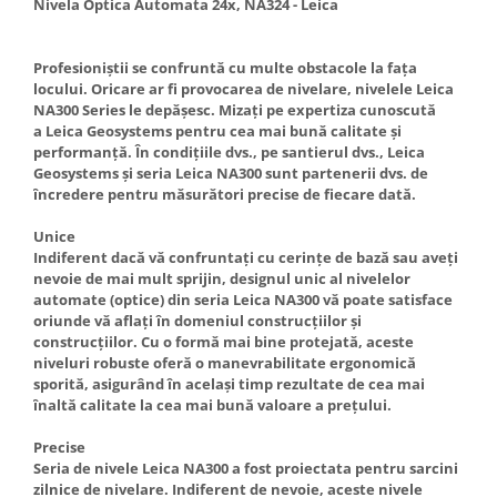
Nivela Optica Automata 24x, NA324 - Leica
Hote Telescopice
Nivela de masurat
Hote Traditionale
Pistoale de impact electrice si
Profesioniștii se confruntă cu multe obstacole la fața
Hote Incorporabile
pneumatice
locului. Oricare ar fi provocarea de nivelare, nivelele Leica
Hote Country
NA300 Series le depășesc. Mizați pe expertiza cunoscută
Pistoale de vopsit
a Leica Geosystems pentru cea mai bună calitate și
Hote Insula
performanță. În condițiile dvs., pe santierul dvs., Leica
Prelungitoare
Hote Cupolare
Geosystems și seria Leica NA300 sunt partenerii dvs. de
Polizoare electrice de banc si
Accesorii, consumabile hote
încredere pentru măsurători precise de fiecare dată.
unghiulare
Masini de tocat carne
Unice
Rindele si freze pentru lemn
Masini de carnati ( CARNATARI )
Indiferent dacă vă confruntați cu cerințe de bază sau aveți
nevoie de mai mult sprijin, designul unic al nivelelor
Redresoare auto - roboti de
Masini de spalat vase
automate (optice) din seria Leica NA300 vă poate satisface
pornire
oriunde vă aflați în domeniul construcțiilor și
Masini de spalat vase incorporabile
Suflante cu aer cald
construcțiilor. Cu o formă mai bine protejată, aceste
Masini de spalat vase
niveluri robuste oferă o manevrabilitate ergonomică
Scari metalice
independente
sporită, asigurând în același timp rezultate de cea mai
Masini de spalat rufe
înaltă calitate la cea mai bună valoare a prețului.
Strungurii
Masini de spalat rufe frontale
Scule cu acumulator
Precise
Masini de spalat rufe verticale
Seria de nivele Leica NA300 a fost proiectata pentru sarcini
Scule pentru electricieni
zilnice de nivelare. Indiferent de nevoie, aceste nivele
Masini de spalat rufe incorporabile