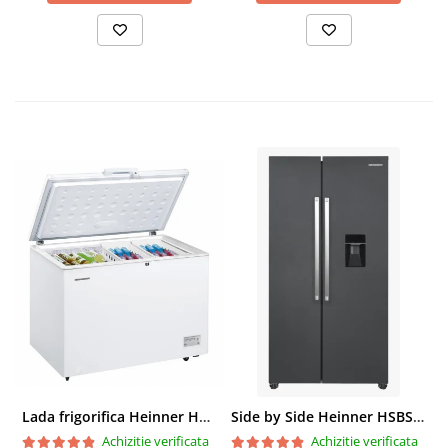
Lada frigorifica Heinner HCF-287CNHE++, 287 l, Clasa E, Compresor inverter, Iluminare LED, Functionalitate frigider, Alb
Side by Side Heinner HSBS-HM439NFINVDGWDE++, Total No Frost, Compresor Inverter, Dozator Apa, Display Touch LED, 439 L, Clasa E, Gri Antracit Texturat
Achizitie verificata
Achizitie verificata