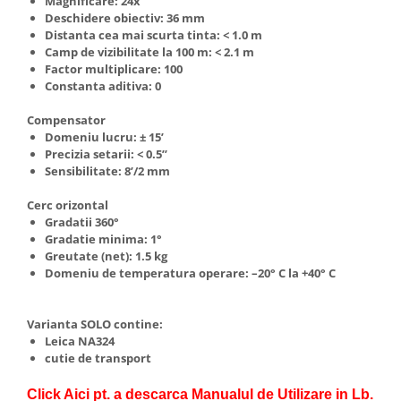
Magnificare: 24x
Deschidere obiectiv: 36 mm
Distanta cea mai scurta tinta: < 1.0 m
Camp de vizibilitate la 100 m: < 2.1 m
Factor multiplicare: 100
Constanta aditiva: 0
Compensator
Domeniu lucru: ± 15’
Precizia setarii: < 0.5’’
Sensibilitate: 8’/2 mm
Cerc orizontal
Gradatii 360°
Gradatie minima: 1°
Greutate (net): 1.5 kg
Domeniu de temperatura operare: –20° C la +40° C
Varianta SOLO contine:
Leica NA324
cutie de transport
Click Aici pt. a descarca Manualul de Utilizare in Lb.