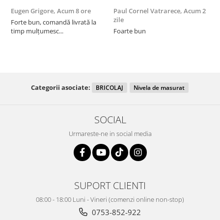
Eugen Grigore,
Acum 8 ore
Paul Cornel Vatrarece,
Acum 2
P
zile
z
Forte bun, comandă livrată la
timp mulțumesc...
Foarte bun
Categorii asociate:
BRICOLAJ
Nivela de masurat
SOCIAL
Urmareste-ne in social media
SUPORT CLIENTI
08:00 - 18:00 Luni - Vineri (comenzi online non-stop)
0753-852-922