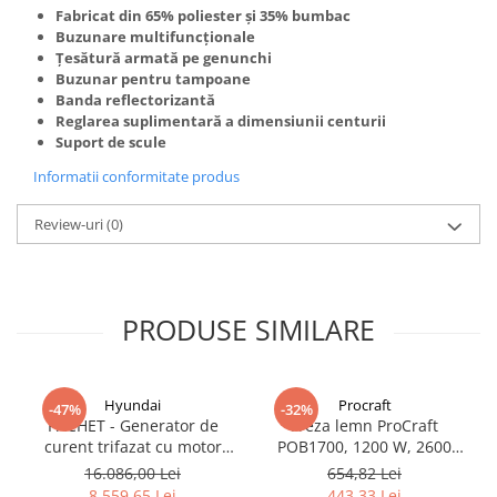
Truse de scule
Fabricat din 65% poliester și 35% bumbac
Masini de spalat rufe cu uscator
Buzunare multifuncționale
Truse de lipit PPR
Uscatoare de rufe
Țesătură armată pe genunchi
Buzunar pentru tampoane
Ventuze cu brate pentru transport
Masini de facut paine
Banda reflectorizantă
Vibratoare beton
Pachete electrocasnice
Reglarea suplimentară a dimensiunii centurii
Suport de scule
incorporabile
Informatii conformitate produs
Seturi oale
SANDWICH MAKER
Review-uri
(0)
Storcatoare de fructe
Televizoare
PRODUSE SIMILARE
Hyundai
Procraft
-47%
-32%
PACHET - Generator de
Freza lemn ProCraft
curent trifazat cu motor
POB1700, 1200 W, 2600
diesel Hyundai DHY8600SE-
Rpm cu 12 freze pentru
16.086,00 Lei
654,82 Lei
T, putere motor 12 CP,
lemn incluse in pachet
8.559,65 Lei
443,33 Lei