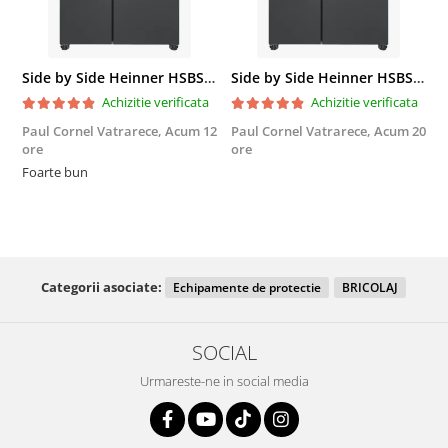
Side by Side Heinner HSBS-HM439NFINVDGWDE++, Total No Frost, Compresor Inverter, Dozator Apa, Display Touch LED, 439 L, Clasa E, Gri Antracit Texturat
Side by Side Heinner HSBS-HM439NFINVDGWDE++, Total No Frost, Compresor Inverter, Dozator Apa, Display Touch LED, 439 L, Clasa E, Gri Antracit Texturat
Achizitie verificata
Achizitie verificata
Paul Cornel Vatrarece,
Acum 12
Paul Cornel Vatrarece,
Acum 20
M
ore
ore
F
Foarte bun
Categorii asociate:
Echipamente de protectie
BRICOLAJ
SOCIAL
Urmareste-ne in social media