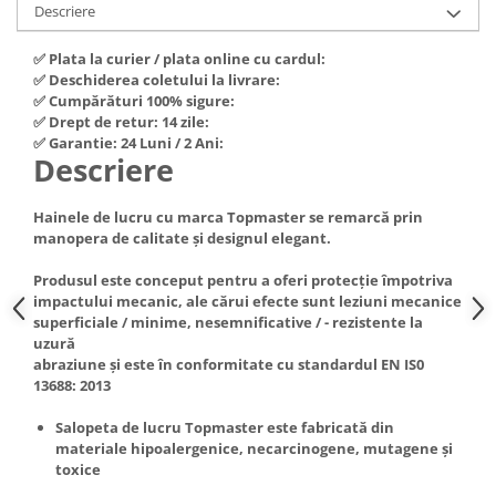
Descriere
Hote Telescopice
Nivela de masurat
Hote Traditionale
✅ Plata la curier / plata online cu cardul:
Pistoale de impact electrice si
Hote Incorporabile
✅ Deschiderea coletului la livrare:
pneumatice
✅ Cumpărături 100% sigure:
Hote Country
✅ Drept de retur: 14 zile:
Pistoale de vopsit
Hote Insula
✅ Garantie: 24 Luni / 2 Ani:
Prelungitoare
Descriere
Hote Cupolare
Polizoare electrice de banc si
Accesorii, consumabile hote
unghiulare
Hainele de lucru cu marca Topmaster se remarcă prin
Masini de tocat carne
manopera de calitate și designul elegant.
Rindele si freze pentru lemn
Masini de carnati ( CARNATARI )
Produsul este conceput pentru a oferi protecție împotriva
Redresoare auto - roboti de
Masini de spalat vase
impactului mecanic, ale cărui efecte sunt leziuni mecanice
pornire
superficiale / minime, nesemnificative / - rezistente la
Masini de spalat vase incorporabile
Suflante cu aer cald
uzură
Masini de spalat vase
abraziune și este în conformitate cu standardul EN IS0
Scari metalice
independente
13688: 2013
Masini de spalat rufe
Strungurii
Salopeta de lucru Topmaster este fabricată din
Masini de spalat rufe frontale
Scule cu acumulator
materiale hipoalergenice, necarcinogene, mutagene și
Masini de spalat rufe verticale
toxice
Scule pentru electricieni
Masini de spalat rufe incorporabile