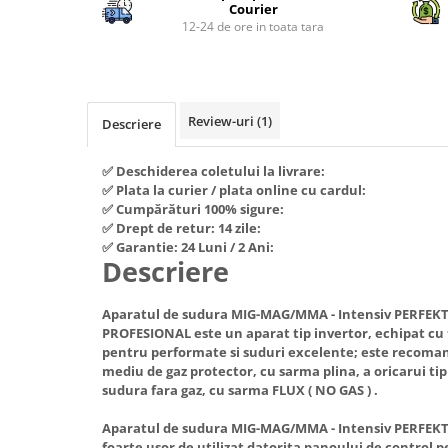
Piese si consumabile pentru
Courier
Convectoare
Fierastraie electrice
MOTOCOSITORI
12-24 de ore in toata tara
Purificatoare aer
Freze de zapada
Plantatoare + Semanatori
Radiatoare
Freze si carote
Scarificatoare
Sobe pe gaz
Generatoare
Sere si solarii
Review-uri
(1)
Tunuri de caldura
Descriere
Lampi solare
Tocatoare fan, crengi, tulpini
Ventilatoare
✅ Deschiderea coletului la livrare:
Ventilatoare Industriale
Masini de slefuit
✅ Plata la curier / plata online cu cardul:
Chiuvete bucatarie
Malaxoare
✅ Cumpărături 100% sigure:
✅ Drept de retur: 14 zile:
Deshidratoare
Macarale si electopalane
✅ Garantie: 24 Luni / 2 Ani:
Descriere
Dozatoare de apa
Masini de tencuit
Espressoare, cafetiere si rasnite
Masini de taiat placi ceramice /
Aparatul de sudura MIG-MAG/MMA - Intensiv PERFEKT
gresie / faianta / parchet
Fiare de calcat / Mese pentru
PROFESIONAL este un aparat tip invertor, echipat cu 
calcat
pentru performate si suduri excelente; este recoma
Masini de canelat
mediu de gaz protector, cu sarma plina, a oricarui tip
Forme de prajituri
Menghine
sudura fara gaz, cu sarma FLUX ( NO GAS ) .
Hote
Motoare termice
Aparatul de sudura MIG-MAG/MMA - Intensiv PERFEKT
Hote Decorative
Motoare electrice
foarte usor de utilizat datorita panoului de control pe