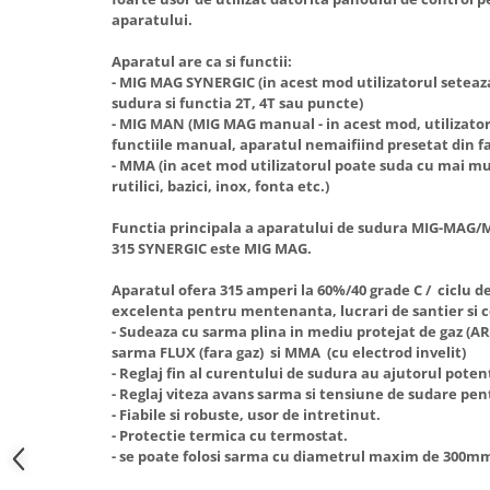
Hote Telescopice
aparatului.
Nivela de masurat
Hote Traditionale
Aparatul are ca si functii:
Pistoale de impact electrice si
Hote Incorporabile
- MIG MAG SYNERGIC (in acest mod utilizatorul setea
pneumatice
sudura si functia 2T, 4T sau puncte)
Hote Country
Pistoale de vopsit
- MIG MAN (MIG MAG manual - in acest mod, utilizatoru
Hote Insula
functiile manual, aparatul nemaifiind presetat din fa
Prelungitoare
Hote Cupolare
- MMA (in acet mod utilizatorul poate suda cu mai mul
rutilici, bazici, inox, fonta etc.)
Polizoare electrice de banc si
Accesorii, consumabile hote
unghiulare
Masini de tocat carne
Functia principala a aparatului de sudura MIG-MAG/
Rindele si freze pentru lemn
315 SYNERGIC este MIG MAG.
Masini de carnati ( CARNATARI )
Redresoare auto - roboti de
Masini de spalat vase
Aparatul ofera 315 amperi la 60%/40 grade C / ciclu d
pornire
excelenta pentru mentenanta, lucrari de santier si c
Masini de spalat vase incorporabile
- Sudeaza cu sarma plina in mediu protejat de gaz 
Suflante cu aer cald
Masini de spalat vase
sarma FLUX (fara gaz) si MMA (cu electrod invelit)
Scari metalice
independente
- Reglaj fin al curentului de sudura au ajutorul poten
- Reglaj viteza avans sarma si tensiune de sudare pe
Masini de spalat rufe
Strungurii
- Fiabile si robuste, usor de intretinut.
Masini de spalat rufe frontale
- Protectie termica cu termostat.
Scule cu acumulator
- se poate folosi sarma cu diametrul maxim de 300mm 
Masini de spalat rufe verticale
Scule pentru electricieni
Masini de spalat rufe incorporabile