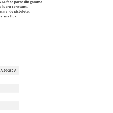
ONAL face parte din gamma
e lucru constant.
marci de pistolete.
sarma flux .
A 20-280 A