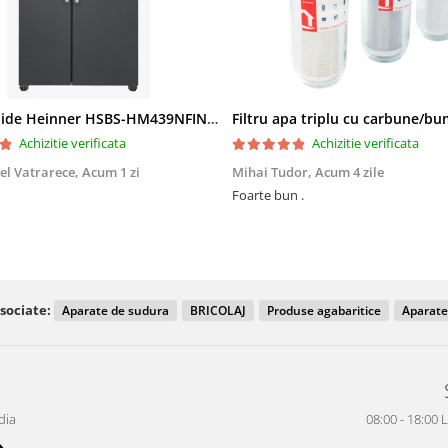
Side by Side Heinner HSBS-HM439NFINVDGWDE++, Total No Frost, Compresor Inverter, Dozator Apa, Display Touch LED, 439 L, Clasa E, Gri Antracit Texturat
Achizitie verificata
Achizitie verificata
el Vatrarece,
Acum 1 zi
Mihai Tudor,
Acum 4 zile
Foarte bun .
sociate:
Aparate de sudura
BRICOLAJ
Produse agabaritice
Aparate
dia
08:00 - 18:00 