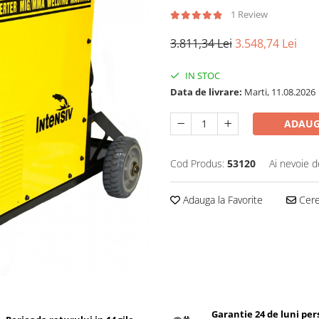
1 Review
3.811,34 Lei
3.548,74 Lei
IN STOC
Data de livrare:
Marti, 11.08.2026
ADAUG
Cod Produs:
53120
Ai nevoie d
Adauga la Favorite
Cere 
Garantie 24 de luni pe