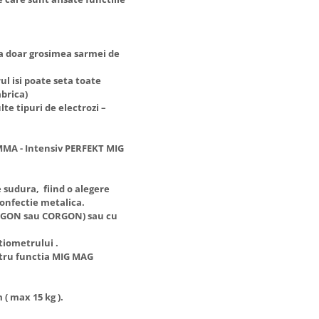
za doar grosimea sarmei de
l isi poate seta toate
brica)
te tipuri de electrozi –
MMA - Intensiv PERFEKT MIG
e sudura, fiind o alegere
onfectie metalica.
(ARGON sau CORGON) sau cu
tiometrului .
ntru functia MIG MAG
( max 15 kg ).