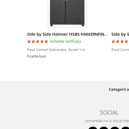
Side by Side Heinner HSBS-HM439NFINVDGWDE++, Total No Frost, Compresor Inverter, Dozator Apa, Display Touch LED, 439 L, Clasa E, Gri Antracit Texturat
Achizitie verificata
Paul Cornel Vatrarece,
Acum 1 zi
Paul Corn
Foarte bun
Categorii a
SOCIAL
Urmareste-ne in social me