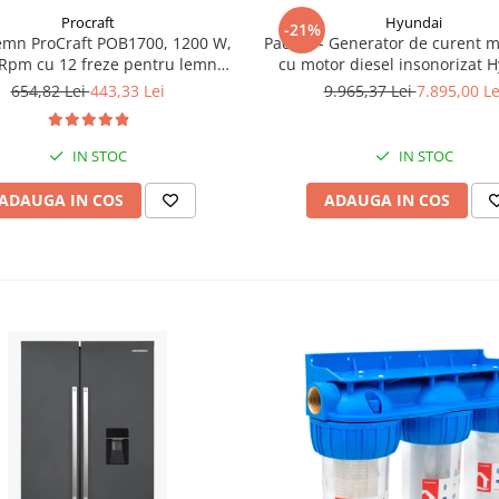
Procraft
Hyundai
-21%
emn ProCraft POB1700, 1200 W,
Pachet - Generator de curent 
Rpm cu 12 freze pentru lemn
cu motor diesel insonorizat 
incluse in pachet
DHY-8600SE, putere maxima 6
654,82 Lei
443,33 Lei
9.965,37 Lei
7.895,00 Le
putere motor 12 CP + Automa
ATS12-P
IN STOC
IN STOC
ADAUGA IN COS
ADAUGA IN COS