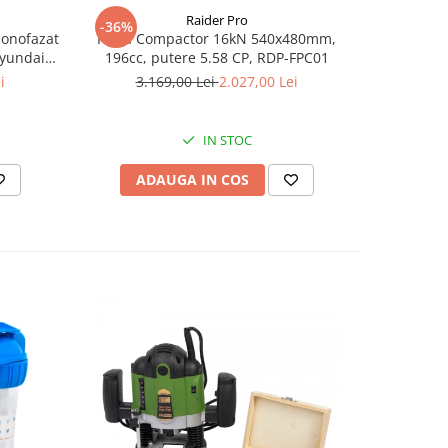
Raider Pro
-36%
-25%
monofazat
Placa Compactor 16kN 540x480mm,
Slefuitor
Hyundai
196cc, putere 5.58 CP, RDP-FPC01
aspirator
.5 kVA,
i
3.169,00 Lei
2.027,00 Lei
8
tizare
IN STOC
ADAUGA IN COS
AD