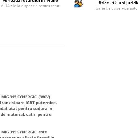
Perioada returului in 14 zile
fizice - 12 luni jurid
Ai 14 zile la dispozitie pentru retur
Garantie cu service auto
 MIG 315 SYNERGIC (380V)
tranzistoare IGBT puternice,
ndat atat pentru sudura in
 de material, cat si pentru
 MIG 315 SYNERGIC este
 care sunt afisate functiile