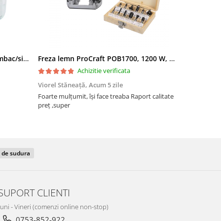
Filtru apa triplu cu carbune/bumbac/sita 3x3/4"*10
Freza lemn ProCraft POB1700, 1200 W, 2600 Rpm cu 12 freze pentru lemn incluse in pachet
Achizitie verificata
Viorel Stăneață,
Acum 5 zile
Acneza Colo
Foarte mulțumit, își face treaba Raport calitate
Foarte mulț
preț ,super
 de sudura
SUPORT CLIENTI
Luni - Vineri (comenzi online non-stop)
0753-852-922