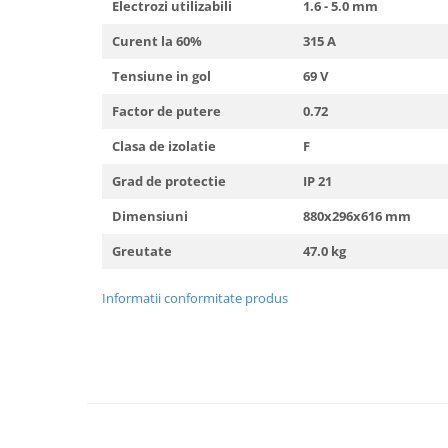
Electrozi utilizabili
1.6 - 5.0 mm
Curent la 60%
315 A
Tensiune in gol
69 V
Factor de putere
0.72
Clasa de izolatie
F
Grad de protectie
IP 21
Dimensiuni
880x296x616 mm
Greutate
47.0 kg
Informatii conformitate produs