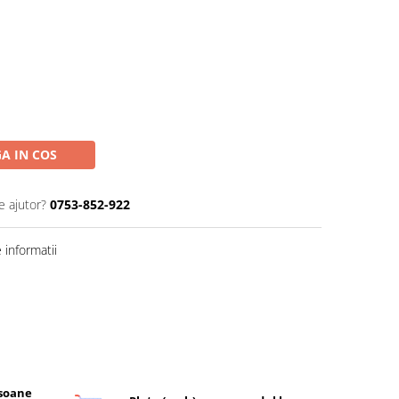
A IN COS
e ajutor?
0753-852-922
informatii
rsoane