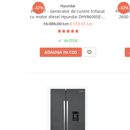
Hyundai
-47%
-32%
PACHET - Generator de curent trifazat
Freza l
cu motor diesel Hyundai DHY8600SE-T,
2600 
putere motor 12 CP, Putere maxima 7.9
16.086,00 Lei
8.559,65 Lei
kVA, tensiune 380 / 220 V +
Automatizare trifazata ATS12-3P
IN STOC
ADAUGA IN COS