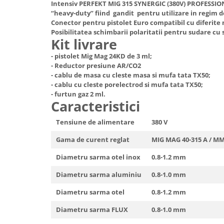
Intensiv PERFEKT MIG 315 SYNERGIC (380V) PROFESSI
Truse de scule
Masini de spalat rufe cu uscator
“heavy-duty” fiind gandit pentru utilizare in regim d
Truse de lipit PPR
Conector pentru pistolet Euro compatibil cu diferite 
Uscatoare de rufe
Posibilitatea schimbarii polaritatii pentru sudare cu 
Ventuze cu brate pentru transport
Masini de facut paine
Kit livrare
Vibratoare beton
Pachete electrocasnice
- pistolet Mig Mag 24KD de 3 ml;
incorporabile
- Reductor presiune AR/CO2
- cablu de masa cu cleste masa si mufa tata TX50;
Seturi oale
- cablu cu cleste porelectrod si mufa tata TX50;
- furtun gaz 2 ml.
SANDWICH MAKER
Caracteristici
Storcatoare de fructe
Tensiune de alimentare
380 V
Televizoare
Gama de curent reglat
MIG MAG 40-315 A / MM
Diametru sarma otel inox
0.8-1.2 mm
Diametru sarma aluminiu
0.8-1.0 mm
Diametru sarma otel
0.8-1.2 mm
Diametru sarma FLUX
0.8-1.0 mm