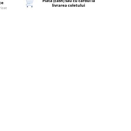
Plata (cash) sau cu cardul la
ice
livrarea coletului
rizat