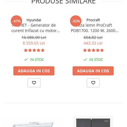
PRODUSE SIMILARE
Hyundai
Procraft
-47%
-32%
PACHET - Generator de
Freza lemn ProCraft
curent trifazat cu motor
POB1700, 1200 W, 2600
diesel Hyundai DHY8600SE-
Rpm cu 12 freze pentru
16.086,00 Lei
654,82 Lei
T, putere motor 12 CP,
lemn incluse in pachet
8.559,65 Lei
443,33 Lei
Putere maxima 7.9 kVA,
tensiune 380 / 220 V +
Automatizare trifazata
IN STOC
IN STOC
ATS12-3P
ADAUGA IN COS
ADAUGA IN COS