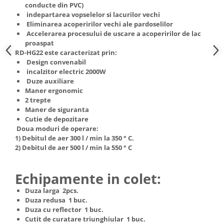
conducte din PVC)
Truse de scule
Masini de spalat rufe cu uscator
indepartarea vopselelor si lacurilor vechi
Truse de lipit PPR
Eliminarea acoperirilor vechi ale pardoselilor
Uscatoare de rufe
Accelerarea procesului de uscare a acoperirilor de lac
Ventuze cu brate pentru transport
Masini de facut paine
proaspat
RD-HG22 este caracterizat prin:
Vibratoare beton
Pachete electrocasnice
Design convenabil
incorporabile
incalzitor electric 2000W
Seturi oale
Duze auxiliare
Maner ergonomic
SANDWICH MAKER
2 trepte
Maner de siguranta
Storcatoare de fructe
Cutie de depozitare
Televizoare
Doua moduri de operare:
1) Debitul de aer 300 l / min la 350 ° C.
2) Debitul de aer 500 l / min la 550 ° C
Echipamente in colet:
Duza larga 2pcs.
Duza redusa 1 buc.
Duza cu reflector 1 buc.
Cutit de curatare triunghiular 1 buc.