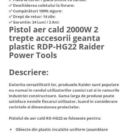
Hote Telescopice
✅ Deschiderea coletului la livrare:
Nivela de masurat
✅ Cumpărături 100% sigure:
Hote Traditionale
✅ Drept de retur: 14 zile:
Pistoale de impact electrice si
Hote Incorporabile
✅ Garantie: 24 Luni / 2 Ani:
pneumatice
Pistol aer cald 2000W 2
Hote Country
Pistoale de vopsit
trepte accesorii geanta
Hote Insula
Prelungitoare
Hote Cupolare
plastic RDP-HG22 Raider
Polizoare electrice de banc si
Accesorii, consumabile hote
Power Tools
unghiulare
Masini de tocat carne
Rindele si freze pentru lemn
Masini de carnati ( CARNATARI )
Descriere:
Redresoare auto - roboti de
Masini de spalat vase
pornire
Datorita versatilitatii lor, produsele Raider sunt populare
Masini de spalat vase incorporabile
nu numai in randul utilizatorilor casnici cat si in ramurile
Suflante cu aer cald
Masini de spalat vase
industriei constructoare. Gama larga de produse poate
Scari metalice
independente
satisface nevoile fiecarui utilizator, luand in considerare
cerintele si dimensiunea proiectelor.
Masini de spalat rufe
Strungurii
Masini de spalat rufe frontale
Scule cu acumulator
Pistolul de aer cald RD-HG22 se foloseste pentru:
Masini de spalat rufe verticale
Scule pentru electricieni
Obiecte din plastic incalzite uniform (asamblare
Masini de spalat rufe incorporabile