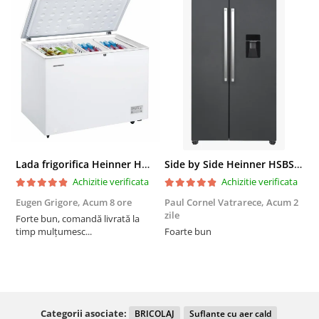
Lada frigorifica Heinner HCF-287CNHE++, 287 l, Clasa E, Compresor inverter, Iluminare LED, Functionalitate frigider, Alb
Side by Side Heinner HSBS-HM439NFINVDGWDE++, Total No Frost, Compresor Inverter, Dozator Apa, Display Touch LED, 439 L, Clasa E, Gri Antracit Texturat
Achizitie verificata
Achizitie verificata
Eugen Grigore,
Acum 8 ore
Paul Cornel Vatrarece,
Acum 2
P
zile
z
Forte bun, comandă livrată la
timp mulțumesc...
Foarte bun
Categorii asociate:
BRICOLAJ
Suflante cu aer cald