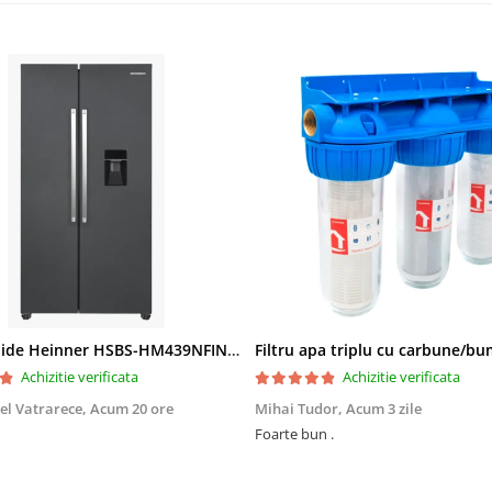
Side by Side Heinner HSBS-HM439NFINVDGWDE++, Total No Frost, Compresor Inverter, Dozator Apa, Display Touch LED, 439 L, Clasa E, Gri Antracit Texturat
Achizitie verificata
Achizitie verificata
el Vatrarece,
Acum 20 ore
Mihai Tudor,
Acum 3 zile
Foarte bun .