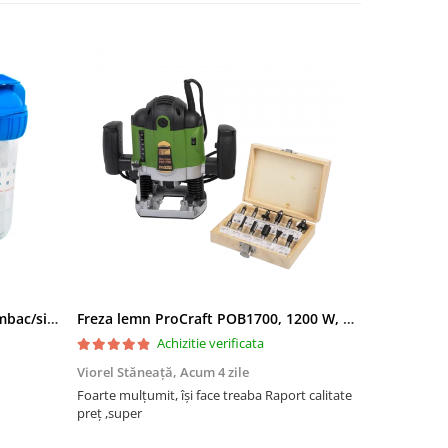
Filtru apa triplu cu carbune/bumbac/sita 3x3/4"*10
Freza lemn ProCraft POB1700, 1200 W, 2600 Rpm cu 12 freze pentru lemn incluse in pachet
Achizitie verificata
Viorel Stăneață,
Acum 4 zile
Acneza Colo
Foarte mulțumit, își face treaba Raport calitate
Foarte mulț
preț ,super