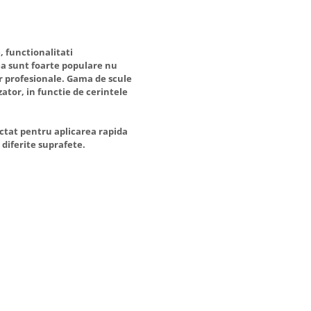
, functionalitati
tea sunt foarte populare nu
or profesionale. Gama de scule
zator, in functie de cerintele
ectat pentru aplicarea rapida
e diferite suprafete.