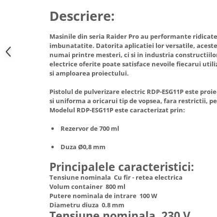
Hote Telescopice
Descriere:
Nivela de masurat
Hote Traditionale
Pistoale de impact electrice si
Hote Incorporabile
Masinile din seria Raider Pro au performante ridicate
pneumatice
imbunatatite. Datorita aplicatiei lor versatile, aces
Hote Country
Pistoale de vopsit
numai printre mesteri, ci si in industria constructiil
Hote Insula
electrice oferite poate satisface nevoile fiecarui utili
Prelungitoare
Hote Cupolare
si amploarea proiectului.
Polizoare electrice de banc si
Accesorii, consumabile hote
Pistolul de pulverizare electric RDP-ESG11P este proi
unghiulare
Masini de tocat carne
si uniforma a oricarui tip de vopsea, fara restrictii, p
Rindele si freze pentru lemn
Modelul RDP-ESG11P este caracterizat prin:
Masini de carnati ( CARNATARI )
Redresoare auto - roboti de
Masini de spalat vase
Rezervor de 700 ml
pornire
Masini de spalat vase incorporabile
Duza Ø0,8 mm
Suflante cu aer cald
Masini de spalat vase
Scari metalice
Principalele caracteristici:
independente
Masini de spalat rufe
Tensiune nominala Cu fir - retea electrica
Strungurii
Volum container 800 ml
Masini de spalat rufe frontale
Scule cu acumulator
Putere nominala de intrare 100 W
Masini de spalat rufe verticale
Diametru diuza 0.8 mm
Scule pentru electricieni
Tensiune nominala 230 V
Masini de spalat rufe incorporabile