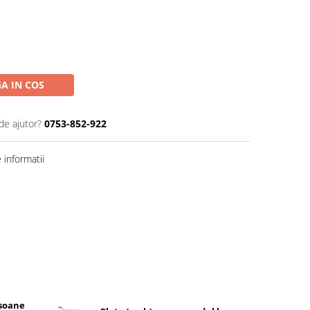
A IN COS
de ajutor?
0753-852-922
informatii
rsoane