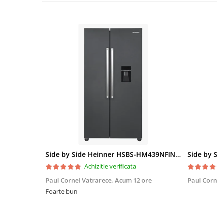
Side by Side Heinner HSBS-HM439NFINVDGWDE++, Total No Frost, Compresor Inverter, Dozator Apa, Display Touch LED, 439 L, Clasa E, Gri Antracit Texturat
Achizitie verificata
Paul Cornel Vatrarece,
Acum 12 ore
Paul Corn
Foarte bun