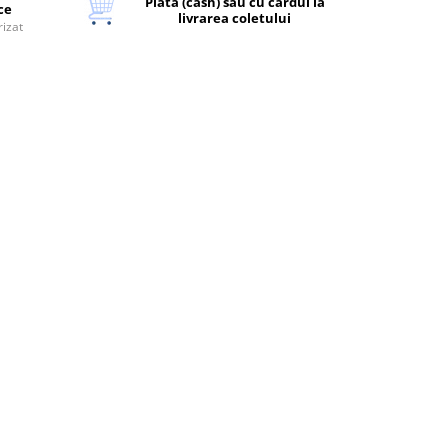
Plata (cash) sau cu cardul la
ice
livrarea coletului
rizat