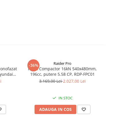
Raider Pro
-36%
-25%
monofazat
Placa Compactor 16kN 540x480mm,
Slefuitor
Hyundai
196cc, putere 5.58 CP, RDP-FPC01
aspirator
.5 kVA,
i
3.169,00 Lei
2.027,00 Lei
8
tizare
IN STOC
ADAUGA IN COS
AD