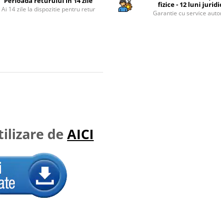
Perioada returului in 14 zile
fizice - 12 luni jurid
Ai 14 zile la dispozitie pentru retur
Garantie cu service auto
ilizare de
AICI