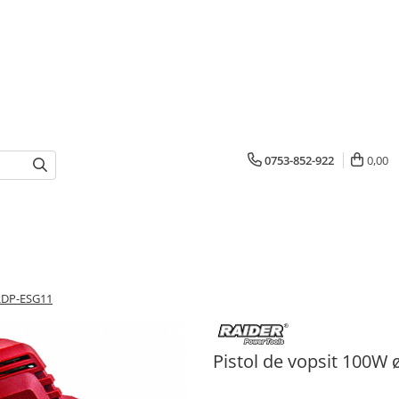
0753-852-922
0,00
 RDP-ESG11
Pistol de vopsit 100