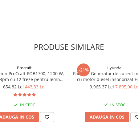
PRODUSE SIMILARE
Procraft
Hyundai
-21%
emn ProCraft POB1700, 1200 W,
Pachet - Generator de curent 
Rpm cu 12 freze pentru lemn
cu motor diesel insonorizat 
incluse in pachet
DHY-8600SE, putere maxima 6
654,82 Lei
443,33 Lei
9.965,37 Lei
7.895,00 Le
putere motor 12 CP + Automa
ATS12-P
IN STOC
IN STOC
ADAUGA IN COS
ADAUGA IN COS