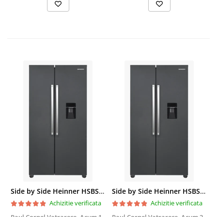
Side by Side Heinner HSBS-HM439NFINVDGWDE++, Total No Frost, Compresor Inverter, Dozator Apa, Display Touch LED, 439 L, Clasa E, Gri Antracit Texturat
Side by Side Heinner HSBS-HM439NFINVDGWDE++, Total No Frost, Compresor Inverter, Dozator Apa, Display Touch LED, 439 L, Clasa E, Gri Antracit Texturat
Achizitie verificata
Achizitie verificata