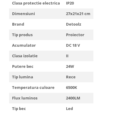
Clasa protectie electrica
IP20
Dimensiuni
27x21x21 cm
Brand
Detoolz
Tip produs
Proiector
Acumulator
DC 18 V
Clasa izolatie
II
Putere bec
24W
Tip lumina
Rece
Temperatura culoare
6500K
Flux luminos
2400LM
Tip bec
Led