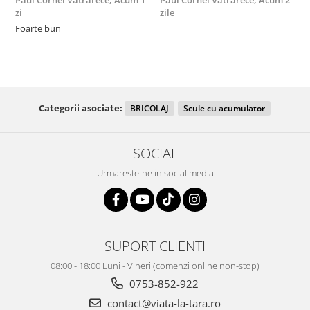
Paul Cornel Vatrarece,
Acum 1
Paul Cornel Vatrarece,
Acum 2
M
zi
zile
F
Foarte bun
Categorii asociate:
BRICOLAJ
Scule cu acumulator
SOCIAL
Urmareste-ne in social media
SUPORT CLIENTI
08:00 - 18:00 Luni - Vineri (comenzi online non-stop)
0753-852-922
contact@viata-la-tara.ro