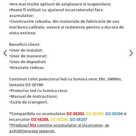
Truse de scule
•Are mai multe optiuni de amplasare si suspendare;
Masini de spalat rufe cu uscator
•Poate fi utilizat cu ajutorul incarcatorului fara
Truse de lipit PPR
Uscatoare de rufe
acumulator;
•Constructie robusta, din materiale de fabricatie de cea
Ventuze cu brate pentru transport
Masini de facut paine
mai buna calitate, usoare si rezistente pentru o durata de
Vibratoare beton
Pachete electrocasnice
viata extinsa;
incorporabile
Beneficii client:
Seturi oale
•Usor de instalat;
•Usor de manevrat;
SANDWICH MAKER
•Usor de depozitat;
Storcatoare de fructe
•Greutate redusa.
Televizoare
Continut colet poiectorul led cu lumina rece,18V, 2400lm,
Detoolz DZ-SE198:
•Proiector led cu lumina rece;
•Manual de instructiuni;
•Cutie de transport.
*Compatibila cu acumulator
DZ-SE202
,
DZ-SE203
,
DZ-SE204
si
incarcator
DZ-SE205
,
DZ-SE206
,
DZ-SE207
*Produsul
NU
contine acumulator si incarcator, se
achizitioneaza separat.