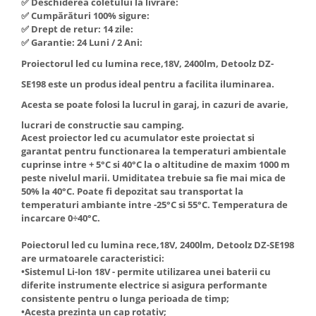
✅ Deschiderea coletului la livrare:
Hote Telescopice
✅ Cumpărături 100% sigure:
Nivela de masurat
✅ Drept de retur: 14 zile:
Hote Traditionale
Pistoale de impact electrice si
✅ Garantie: 24 Luni / 2 Ani:
Hote Incorporabile
pneumatice
Proiectorul led cu lumina rece,18V, 2400lm, Detoolz DZ-
Hote Country
Pistoale de vopsit
SE198 este un produs ideal pentru a facilita iluminarea.
Hote Insula
Prelungitoare
Hote Cupolare
Acesta se poate folosi la lucrul in garaj, in cazuri de avarie,
Polizoare electrice de banc si
Accesorii, consumabile hote
lucrari de constructie sau camping.
unghiulare
Acest proiector led cu acumulator este proiectat si
Masini de tocat carne
garantat pentru functionarea la temperaturi ambientale
Rindele si freze pentru lemn
Masini de carnati ( CARNATARI )
cuprinse intre + 5°C si 40°C la o altitudine de maxim 1000 m
peste nivelul marii. Umiditatea trebuie sa fie mai mica de
Redresoare auto - roboti de
Masini de spalat vase
50% la 40°C. Poate fi depozitat sau transportat la
pornire
temperaturi ambiante intre -25°C si 55°C. Temperatura de
Masini de spalat vase incorporabile
Suflante cu aer cald
incarcare 0÷40°C.
Masini de spalat vase
Scari metalice
independente
Poiectorul led cu lumina rece,18V, 2400lm, Detoolz DZ-SE198
Masini de spalat rufe
are urmatoarele caracteristici:
Strungurii
•Sistemul Li-Ion 18V - permite utilizarea unei baterii cu
Masini de spalat rufe frontale
Scule cu acumulator
diferite instrumente electrice si asigura performante
Masini de spalat rufe verticale
consistente pentru o lunga perioada de timp;
Scule pentru electricieni
•Acesta prezinta un cap rotativ;
Masini de spalat rufe incorporabile