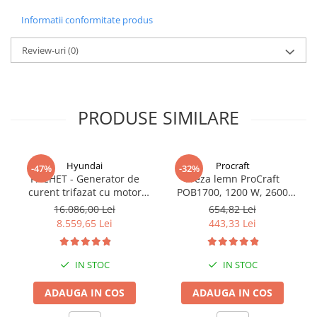
Informatii conformitate produs
Review-uri
(0)
PRODUSE SIMILARE
Hyundai
Procraft
-47%
-32%
PACHET - Generator de
Freza lemn ProCraft
curent trifazat cu motor
POB1700, 1200 W, 2600
diesel Hyundai DHY8600SE-
Rpm cu 12 freze pentru
16.086,00 Lei
654,82 Lei
T, putere motor 12 CP,
lemn incluse in pachet
8.559,65 Lei
443,33 Lei
Putere maxima 7.9 kVA,
tensiune 380 / 220 V +
Automatizare trifazata
IN STOC
IN STOC
ATS12-3P
ADAUGA IN COS
ADAUGA IN COS