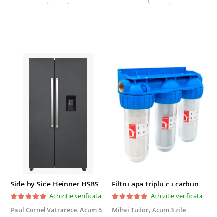
Side by Side Heinner HSBS-HM439NFINVDGWDE++, Total No Frost, Compresor Inverter, Dozator Apa, Display Touch LED, 439 L, Clasa E, Gri Antracit Texturat
Filtru apa triplu cu carbune/bumbac/sita 3x3/4"*10
Achizitie verificata
Achizitie verificata
Paul Cornel Vatrarece,
Acum 5
Mihai Tudor,
Acum 3 zile
V