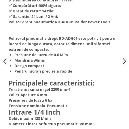
Hote Telescopice
✅ Cumpărături 100% sigure:
Nivela de masurat
✅ Drept de retur: 14 zile:
Hote Traditionale
✅ Garantie: 24 Luni / 2 Ani:
Pistoale de impact electrice si
Hote Incorporabile
Polizor drept pneumatic RD-ADG01 Raider Power Tools
pneumatice
Hote Country
Pistoale de vopsit
Hote Insula
Polizorul pneumatic drept RD-ADG01 este potrivit pentru
Prelungitoare
Hote Cupolare
lucrari de lunga durata, datorita dimensiunii si formei
extrem de compacte.
Polizoare electrice de banc si
Accesorii, consumabile hote
Presiune de lucru de 0,6 MPa
unghiulare
Masini de tocat carne
Mandrina ø6mm
Rindele si freze pentru lemn
Design compact
Masini de carnati ( CARNATARI )
Pentru lucrari precise si rapide
Redresoare auto - roboti de
Masini de spalat vase
pornire
Principalele caracteristici:
Masini de spalat vase incorporabile
Suflante cu aer cald
Turatie maxima in gol 2200 min-1
Masini de spalat vase
Collet Apeture 6 mm
Scari metalice
independente
Presiunea de lucru 6 bar
Masini de spalat rufe
Tensiune nominala Pneumatic
Strungurii
Intrare 1/4 Inch
Masini de spalat rufe frontale
Scule cu acumulator
Debit maxim 128 l/min
Masini de spalat rufe verticale
Diametru interior furtun pneumatic 3/8 mm
Scule pentru electricieni
Masini de spalat rufe incorporabile