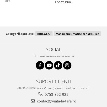
ore
Foarte bun .
Fo
R
Categorii asociate:
BRICOLAJ
Masini pneumatice si hidraulice
SOCIAL
Urmareste-ne in social media
SUPORT CLIENTI
08:00 - 18:00 Luni - Vineri (comenzi online non-stop)
0753-852-922
contact@viata-la-tara.ro