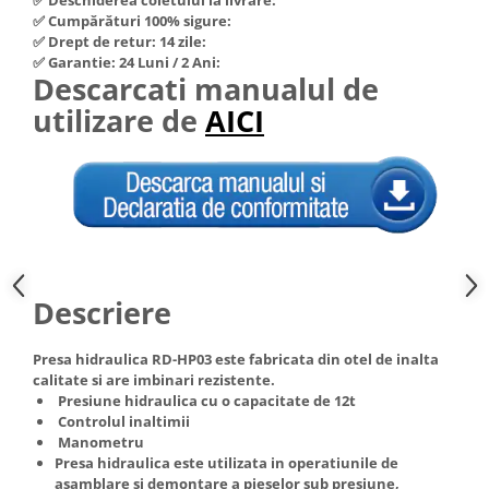
Hote Telescopice
✅ Cumpărături 100% sigure:
Nivela de masurat
✅ Drept de retur: 14 zile:
Hote Traditionale
✅ Garantie: 24 Luni / 2 Ani:
Pistoale de impact electrice si
Hote Incorporabile
Descarcati manualul de
pneumatice
Hote Country
utilizare de
AICI
Pistoale de vopsit
Hote Insula
Prelungitoare
Hote Cupolare
Polizoare electrice de banc si
Accesorii, consumabile hote
unghiulare
Masini de tocat carne
Rindele si freze pentru lemn
Masini de carnati ( CARNATARI )
Redresoare auto - roboti de
Masini de spalat vase
pornire
Descriere
Masini de spalat vase incorporabile
Suflante cu aer cald
Masini de spalat vase
Presa hidraulica RD-HP03 este fabricata din otel de inalta
Scari metalice
independente
calitate si are imbinari rezistente.
Masini de spalat rufe
Presiune hidraulica cu o capacitate de 12t
Strungurii
Controlul inaltimii
Masini de spalat rufe frontale
Scule cu acumulator
Manometru
Masini de spalat rufe verticale
Presa hidraulica este utilizata in operatiunile de
Scule pentru electricieni
asamblare si demontare a pieselor sub presiune,
Masini de spalat rufe incorporabile