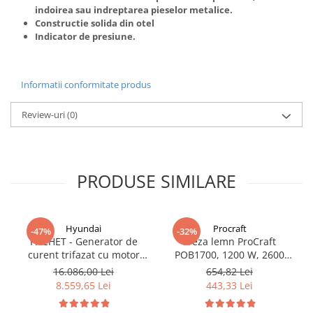
Truse de scule
indoirea sau indreptarea pieselor metalice.
Masini de spalat rufe cu uscator
Constructie solida din otel
Truse de lipit PPR
Uscatoare de rufe
Indicator de presiune.
Ventuze cu brate pentru transport
Masini de facut paine
Vibratoare beton
Pachete electrocasnice
Informatii conformitate produs
incorporabile
Seturi oale
Review-uri
(0)
SANDWICH MAKER
Storcatoare de fructe
PRODUSE SIMILARE
Televizoare
Hyundai
Procraft
-47%
-32%
PACHET - Generator de
Freza lemn ProCraft
curent trifazat cu motor
POB1700, 1200 W, 2600
diesel Hyundai DHY8600SE-
Rpm cu 12 freze pentru
16.086,00 Lei
654,82 Lei
T, putere motor 12 CP,
lemn incluse in pachet
8.559,65 Lei
443,33 Lei
Putere maxima 7.9 kVA,
tensiune 380 / 220 V +