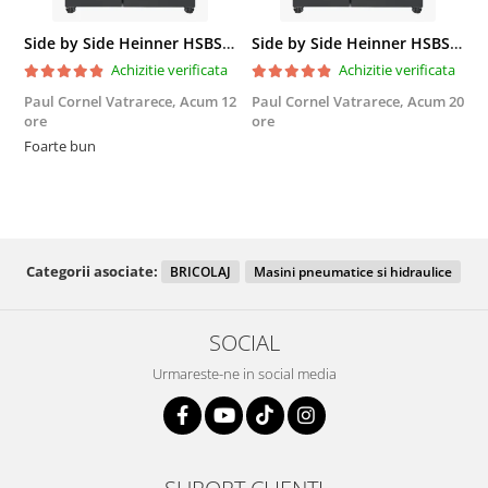
Side by Side Heinner HSBS-HM439NFINVDGWDE++, Total No Frost, Compresor Inverter, Dozator Apa, Display Touch LED, 439 L, Clasa E, Gri Antracit Texturat
Side by Side Heinner HSBS-HM439NFINVDGWDE++, Total No Frost, Compresor Inverter, Dozator Apa, Display Touch LED, 439 L, Clasa E, Gri Antracit Texturat
Achizitie verificata
Achizitie verificata
Paul Cornel Vatrarece,
Acum 12
Paul Cornel Vatrarece,
Acum 20
M
ore
ore
F
Foarte bun
Categorii asociate:
BRICOLAJ
Masini pneumatice si hidraulice
SOCIAL
Urmareste-ne in social media
SUPORT CLIENTI