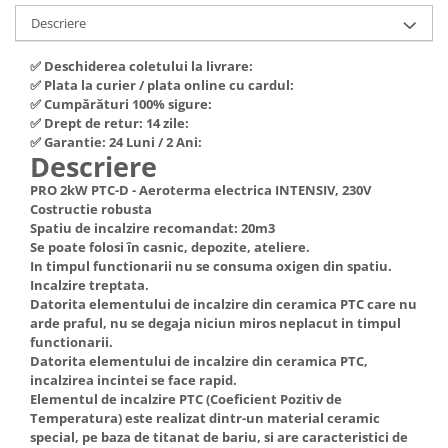
Hote Telescopice
Descriere
Nivela de masurat
Hote Traditionale
Pistoale de impact electrice si
✅ Deschiderea coletului la livrare:
Hote Incorporabile
pneumatice
✅ Plata la curier / plata online cu cardul:
Hote Country
✅ Cumpărături 100% sigure:
Pistoale de vopsit
Hote Insula
✅ Drept de retur: 14 zile:
✅ Garantie: 24 Luni / 2 Ani:
Prelungitoare
Hote Cupolare
Descriere
Polizoare electrice de banc si
Accesorii, consumabile hote
PRO 2kW PTC-D - Aeroterma electrica INTENSIV, 230V
unghiulare
Masini de tocat carne
Costructie robusta
Rindele si freze pentru lemn
Spatiu de incalzire recomandat: 20m3
Masini de carnati ( CARNATARI )
Se poate folosi în casnic, depozite, ateliere.
Redresoare auto - roboti de
Masini de spalat vase
In timpul functionarii nu se consuma oxigen din spatiu.
pornire
Incalzire treptata.
Masini de spalat vase incorporabile
Datorita elementului de incalzire din ceramica PTC care nu
Suflante cu aer cald
Masini de spalat vase
arde praful, nu se degaja niciun miros neplacut in timpul
Scari metalice
independente
functionarii.
Datorita elementului de incalzire din ceramica PTC,
Masini de spalat rufe
Strungurii
incalzirea incintei se face rapid.
Masini de spalat rufe frontale
Elementul de incalzire PTC (Coeficient Pozitiv de
Scule cu acumulator
Temperatura) este realizat dintr-un material ceramic
Masini de spalat rufe verticale
Scule pentru electricieni
special, pe baza de titanat de bariu, si are caracteristici de
Masini de spalat rufe incorporabile