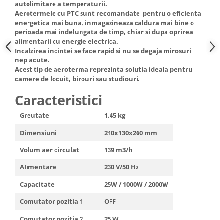
autolimitare a temperaturii.
Truse de scule
Masini de spalat rufe cu uscator
Aerotermele cu PTC sunt recomandate pentru o eficienta
Truse de lipit PPR
energetica mai buna, inmagazineaza caldura mai bine o
Uscatoare de rufe
perioada mai indelungata de timp, chiar si dupa oprirea
Ventuze cu brate pentru transport
Masini de facut paine
alimentarii cu energie electrica.
Incalzirea incintei se face rapid si nu se degaja mirosuri
Vibratoare beton
Pachete electrocasnice
neplacute.
incorporabile
Acest tip de aeroterma reprezinta solutia ideala pentru
Seturi oale
camere de locuit, birouri sau studiouri.
SANDWICH MAKER
Caracteristici
Storcatoare de fructe
Greutate
1.45 kg
Televizoare
Dimensiuni
210x130x260 mm
Volum aer circulat
139 m3/h
Alimentare
230 V/50 Hz
Capacitate
25W / 1000W / 2000W
Comutator pozitia 1
OFF
Comutator pozitia 2
25 W