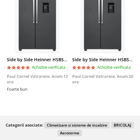
Side by Side Heinner HSBS-HM439NFINVDGWDE++, Total No Frost, Compresor Inverter, Dozator Apa, Display Touch LED, 439 L, Clasa E, Gri Antracit Texturat
Side by Side Heinner HSBS-HM439NFINVDGWDE++, Total No Frost, Compresor Inverter, Dozator Apa, Display Touch LED, 439 L, Clasa E, Gri Antracit Texturat
Achizitie verificata
Achizitie verificata
Paul Cornel Vatrarece,
Acum 12
Paul Cornel Vatrarece,
Acum 20
M
ore
ore
F
Foarte bun
Categorii asociate:
Climatizare si sisteme de incalzire
BRICOLAJ
Aeroterme