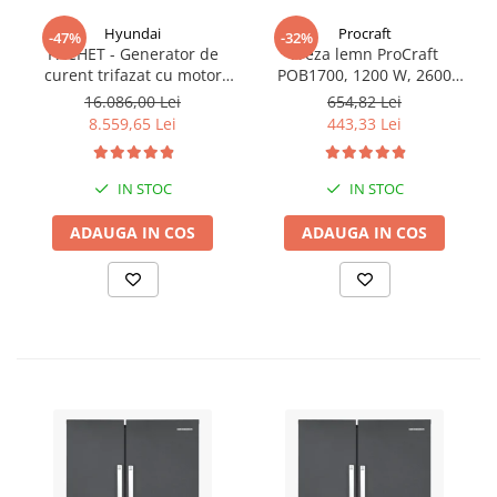
Hyundai
Procraft
-47%
-32%
PACHET - Generator de
Freza lemn ProCraft
curent trifazat cu motor
POB1700, 1200 W, 2600
diesel Hyundai DHY8600SE-
Rpm cu 12 freze pentru
16.086,00 Lei
654,82 Lei
T, putere motor 12 CP,
lemn incluse in pachet
8.559,65 Lei
443,33 Lei
Putere maxima 7.9 kVA,
tensiune 380 / 220 V +
Automatizare trifazata
IN STOC
IN STOC
ATS12-3P
ADAUGA IN COS
ADAUGA IN COS