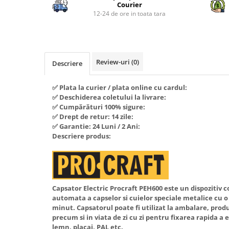
Piese si consumabile pentru
Courier
Convectoare
Fierastraie electrice
MOTOCOSITORI
12-24 de ore in toata tara
Purificatoare aer
Freze de zapada
Plantatoare + Semanatori
Radiatoare
Freze si carote
Scarificatoare
Sobe pe gaz
Generatoare
Sere si solarii
Review-uri
(0)
Tunuri de caldura
Descriere
Lampi solare
Tocatoare fan, crengi, tulpini
Ventilatoare
✅ Plata la curier / plata online cu cardul:
Ventilatoare Industriale
Masini de slefuit
✅ Deschiderea coletului la livrare:
Chiuvete bucatarie
Malaxoare
✅ Cumpărături 100% sigure:
✅ Drept de retur: 14 zile:
Deshidratoare
Macarale si electopalane
✅ Garantie: 24 Luni / 2 Ani:
Dozatoare de apa
Descriere produs:
Masini de tencuit
Espressoare, cafetiere si rasnite
Masini de taiat placi ceramice /
gresie / faianta / parchet
Fiare de calcat / Mese pentru
calcat
Masini de canelat
Capsator Electric Procraft PEH600 este un dispozitiv
Forme de prajituri
Menghine
automata a capselor si cuielor speciale metalice cu o 
minut. Capsatorul poate fi utilizat la ambalare, produ
Hote
Motoare termice
precum si in viata de zi cu zi pentru fixarea rapida a
Hote Decorative
lemn, placaj, PAL etc.
Motoare electrice