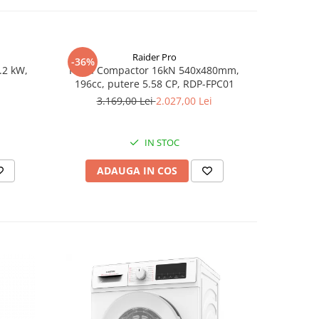
Raider Pro
-36%
-25%
.2 kW,
Placa Compactor 16kN 540x480mm,
Slefuitor
196cc, putere 5.58 CP, RDP-FPC01
aspirator
3.169,00 Lei
2.027,00 Lei
8
IN STOC
ADAUGA IN COS
AD