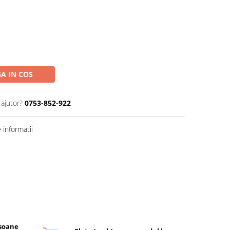
A IN COS
 ajutor?
0753-852-922
informatii
rsoane