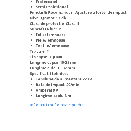
Profesional
Truse de scule
Semi-Profesional
Masini de spalat rufe cu uscator
Functii & Recomandari Ajustare a fortei de impact
Truse de lipit PPR
Uscatoare de rufe
Nivel zgomot 91 db
Ventuze cu brate pentru transport
Masini de facut paine
Clasa de protectie Clasa II
Suprafata lucru:
Vibratoare beton
Pachete electrocasnice
Folie/ lemnoase
incorporabile
Piele/lemnoase
Textile/lemnoase
Seturi oale
Tip cuie F
SANDWICH MAKER
Tip capse Tip 600
Lungime capse 15-25 mm
Storcatoare de fructe
Lungime cuie 15-32 mm
Specificatii tehnice:
Televizoare
Tensiune de alimentare 220 V
Rata de impact 20/min
Amperaj 9 A
Lungime cablu 3 m
Informatii conformitate produs