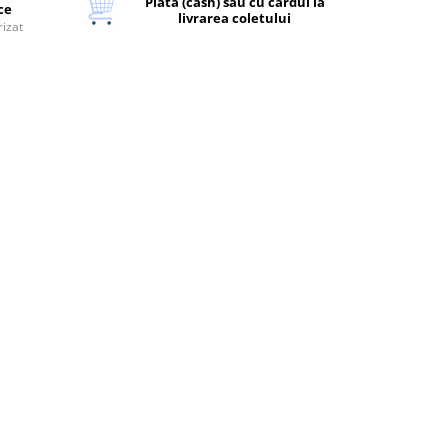
Plata (cash) sau cu cardul la
ice
livrarea coletului
rizat