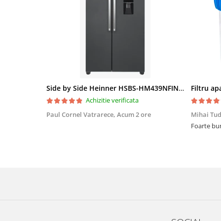
Side by Side Heinner HSBS-HM439NFINVDGWDE++, Total No Frost, Compresor Inverter, Dozator Apa, Display Touch LED, 439 L, Clasa E, Gri Antracit Texturat
Achizitie verificata
Paul Cornel Vatrarece,
Acum 2 ore
Mihai Tu
Foarte bun