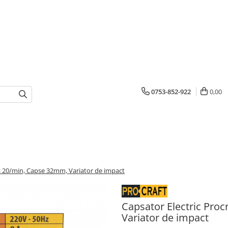
0753-852-922
0,00
ta 20/min, Capse 32mm, Variator de impact
Capsator Electric Pro
Variator de impact