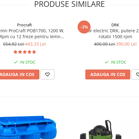
PRODUSE SIMILARE
Procraft
DRK
-3%
emn ProCraft POB1700, 1200 W,
Motor electric DRK, putere 2
Rpm cu 12 freze pentru lemn
rotatii 1500 rpm
incluse in pachet
654,82 Lei
443,33 Lei
400,00 Lei
390,00 Lei
IN STOC
IN STOC
ADAUGA IN COS
ADAUGA IN COS