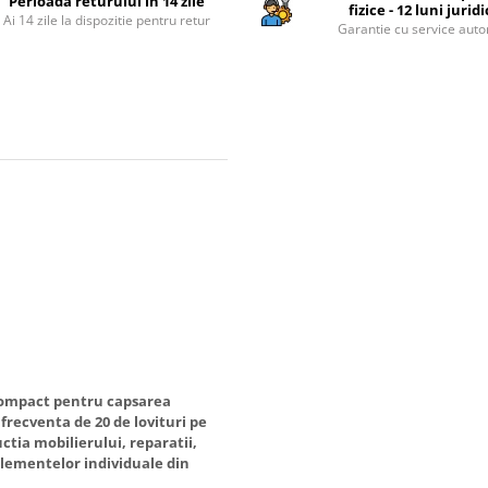
Perioada returului in 14 zile
fizice - 12 luni jurid
Ai 14 zile la dispozitie pentru retur
Garantie cu service auto
 compact pentru capsarea
frecventa de 20 de lovituri pe
ctia mobilierului, reparatii,
 elementelor individuale din