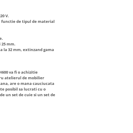
20 V.
n functie de tipul de material
e.
i 25 mm.
ana la 32 mm, extinzand gama
600 va fi o achizitie
ru atelierul de mobilier
 mana, are o mana cauciucata
te posibil sa lucrati cu o
de un set de cuie si un set de