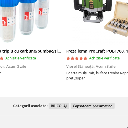
Filtru apa triplu cu carbune/bumbac/sita 3x3/4"*10
Achizitie verificata
Achizitie verificata
dor,
Acum 3 zile
Viorel Stăneață,
Acum 3 zile
 .
Foarte mulțumit, își face treaba Raport calitate
preț ,super
Categorii asociate:
BRICOLAJ
Capsatoare pneumatice