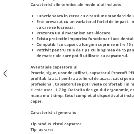
Caracteristicile tehnice ale modelului include:
Hote Telescopice
Nivela de masurat
Hote Traditionale
Functioneaza in retea cu o tensiune standard de 2
Pistoale de impact electrice si
Hote Incorporabile
Este prevazut cu un variator al fortei de impact, i
pneumatice
cu care se lucreaza.
Hote Country
Prezenta unui mecanism anti-blocare.
Pistoale de vopsit
Hote Insula
Exista protectie impotriva functionarii accidental
Prelungitoare
Hote Cupolare
Compatibil cu capse cu lungimi cuprinse intre 15 s
Potrivit pentru cuie de tip F cu lungimea de 15 p
Polizoare electrice de banc si
Accesorii, consumabile hote
de materiale care pot fi utilizate cu capsatorul.
unghiulare
Masini de tocat carne
Rindele si freze pentru lemn
Avantajele capsatorului
Masini de carnati ( CARNATARI )
Practic, sigur, usor de utilizat, capsatorul Procraft PEH
Redresoare auto - roboti de
Masini de spalat vase
profitabila atat pentru atelierul de acasa, cat si pent
pornire
profesional. Capsatorul se potriveste confortabil in
Masini de spalat vase incorporabile
si este usor - 1,7 kg. Datorita designului ergonomic, es
Suflante cu aer cald
Masini de spalat vase
mana mult timp. Setul complet al dispozitivului inclu
Scari metalice
independente
capse.
Masini de spalat rufe
Strungurii
Caracteristici generale:
Masini de spalat rufe frontale
Scule cu acumulator
Tip produs Pistol capsator
Masini de spalat rufe verticale
Scule pentru electricieni
Tip lucrare:
Masini de spalat rufe incorporabile