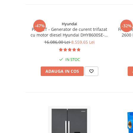
Hyundai
-47%
-32%
PACHET - Generator de curent trifazat
Freza l
cu motor diesel Hyundai DHY8600SE-T,
2600 
putere motor 12 CP, Putere maxima 7.9
16.086,00 Lei
8.559,65 Lei
kVA, tensiune 380 / 220 V +
Automatizare trifazata ATS12-3P
IN STOC
ADAUGA IN COS