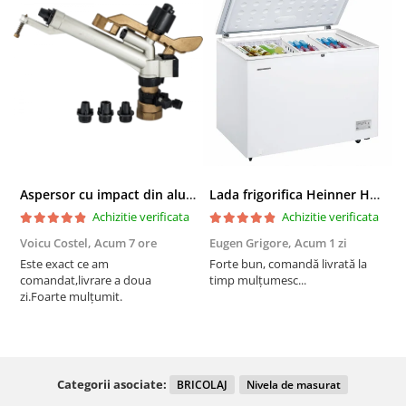
Aspersor cu impact din aluminiu cu FI, Presiune (bar)1.5-5, Diametru de aspersie (m)32-58
Lada frigorifica Heinner HCF-287CNHE++, 287 l, Clasa E, Compresor inverter, Iluminare LED, Functionalitate frigider, Alb
Achizitie verificata
Achizitie verificata
Voicu Costel,
Acum 7 ore
Eugen Grigore,
Acum 1 zi
P
z
Este exact ce am
Forte bun, comandă livrată la
comandat,livrare a doua
timp mulțumesc...
F
zi.Foarte mulțumit.
Categorii asociate:
BRICOLAJ
Nivela de masurat