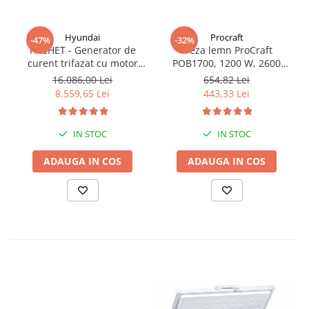
Hyundai
Procraft
-47%
-32%
PACHET - Generator de
Freza lemn ProCraft
curent trifazat cu motor
POB1700, 1200 W, 2600
diesel Hyundai DHY8600SE-
Rpm cu 12 freze pentru
16.086,00 Lei
654,82 Lei
T, putere motor 12 CP,
lemn incluse in pachet
8.559,65 Lei
443,33 Lei
Putere maxima 7.9 kVA,
tensiune 380 / 220 V +
Automatizare trifazata
IN STOC
IN STOC
ATS12-3P
ADAUGA IN COS
ADAUGA IN COS