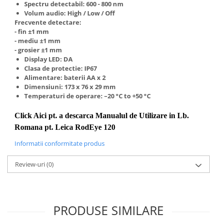
Spectru detectabil: 600 - 800 nm
Truse de scule
Masini de spalat rufe cu uscator
Volum audio: High / Low / Off
Truse de lipit PPR
Frecvente detectare:
Uscatoare de rufe
- fin ±1 mm
Ventuze cu brate pentru transport
Masini de facut paine
- mediu ±1 mm
- grosier ±1 mm
Vibratoare beton
Pachete electrocasnice
Display LED: DA
incorporabile
Clasa de protectie: IP67
Seturi oale
Alimentare: baterii AA x 2
Dimensiuni: 173 x 76 x 29 mm
SANDWICH MAKER
Temperaturi de operare: –20 °C to +50 °C
Storcatoare de fructe
Click Aici pt. a descarca Manualul de Utilizare in Lb.
Televizoare
Romana pt. Leica RodEye 120
Informatii conformitate produs
Review-uri
(0)
PRODUSE SIMILARE