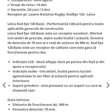
Hote Telescopice
✅ Drept de retur: 14 zile:
Nivela de masurat
✅ Garantie: 24 Luni / 2 Ani:
Hote Traditionale
Receptor pt. Lasere Rotative Rugby, RodEye 120 - Leica
Pistoale de impact electrice si
Hote Incorporabile
pneumatice
Leica Rod Eye 120 Basic - Performanță ridicată pentru toate
Hote Country
Pistoale de vopsit
aplicațiile generale de construcție
Hote Insula
Leica Rod Eye 120 Basic este un receptor excelent. Oferind
Prelungitoare
Hote Cupolare
trei setări de precizie, ieșire audio înaltă / scăzută, ferestre
de detecție de 70 mm și o rază de acțiune de 900 m, Rod Eye
Polizoare electrice de banc si
Accesorii, consumabile hote
120 Basic este un receptor de calitate care este gata să
unghiulare
Masini de tocat carne
funcționeze pentru dvs.
Rindele si freze pentru lemn
Masini de carnati ( CARNATARI )
Indicație LCD - două afișaje clare pe partea din față și din
Redresoare auto - roboti de
Masini de spalat vase
spate a receptorului
pornire
Indicație audio - trei setări, înaltă pentru lucrări
Masini de spalat vase incorporabile
zgomotoase în aer liber și scăzută pentru aplicații
Suflante cu aer cald
Masini de spalat vase
interioare
Scari metalice
independente
Suport prindere - vine prevazut cu un suport cu care se
atașează ușor
Masini de spalat rufe
Strungurii
Masini de spalat rufe frontale
Date tehnice:
Scule cu acumulator
Distanta de functionare (ø) : 900 m
Masini de spalat rufe verticale
Scule pentru electricieni
Fereastra detectie: 70 mm
Masini de spalat rufe incorporabile