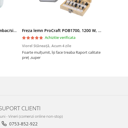
Filtru apa triplu cu carbune/bumbac/sita 3x3/4"*10
Freza lemn ProCraft POB1700, 1200 W, 2600 Rpm cu 12 freze pentru lemn incluse in pachet
Achizitie verificata
Viorel Stăneață,
Acum 4 zile
Acneza Colo
Foarte mulțumit, își face treaba Raport calitate
Foarte mulț
preț ,super
SUPORT CLIENTI
Luni - Vineri (comenzi online non-stop)
0753-852-922