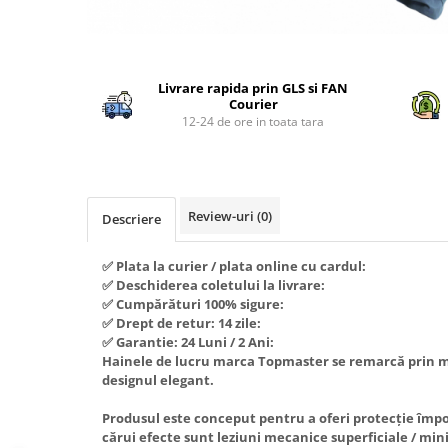
Piese si consumabile pentru
Convectoare
Fierastraie electrice
MOTOCOSITORI
Purificatoare aer
Distribuie
Freze de zapada
Plantatoare + Semanatori
pe
Radiatoare
Freze si carote
Scarificatoare
Livrare rapida prin GLS si FAN
Facebook
Sobe pe gaz
Courier
Generatoare
Sere si solarii
12-24 de ore in toata tara
Tunuri de caldura
Lampi solare
Tocatoare fan, crengi, tulpini
Ventilatoare
Ventilatoare Industriale
Masini de slefuit
Chiuvete bucatarie
Malaxoare
Review-uri
(0)
Descriere
Deshidratoare
Macarale si electopalane
Dozatoare de apa
✅ Plata la curier / plata online cu cardul:
Masini de tencuit
✅ Deschiderea coletului la livrare:
Espressoare, cafetiere si rasnite
Masini de taiat placi ceramice /
✅ Cumpărături 100% sigure:
gresie / faianta / parchet
✅ Drept de retur: 14 zile:
Fiare de calcat / Mese pentru
✅ Garantie: 24 Luni / 2 Ani:
calcat
Masini de canelat
Hainele de lucru marca Topmaster se remarcă prin m
Forme de prajituri
designul elegant.
Menghine
Hote
Motoare termice
Produsul este conceput pentru a oferi protecție împ
cărui efecte sunt leziuni mecanice superficiale / min
Hote Decorative
Motoare electrice