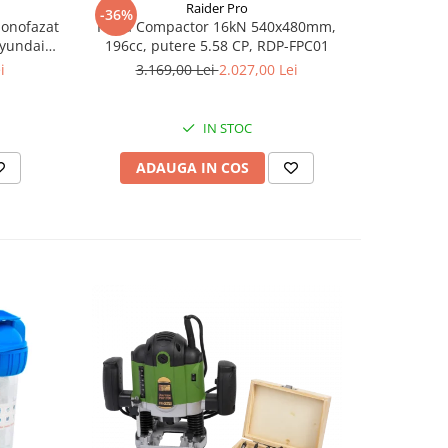
Raider Pro
-36%
-25%
monofazat
Placa Compactor 16kN 540x480mm,
Slefuitor
Hyundai
196cc, putere 5.58 CP, RDP-FPC01
aspirator
.5 kVA,
i
3.169,00 Lei
2.027,00 Lei
8
tizare
IN STOC
ADAUGA IN COS
AD