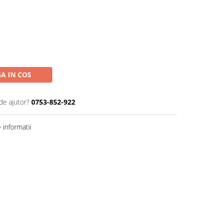
A IN COS
de ajutor?
0753-852-922
informatii