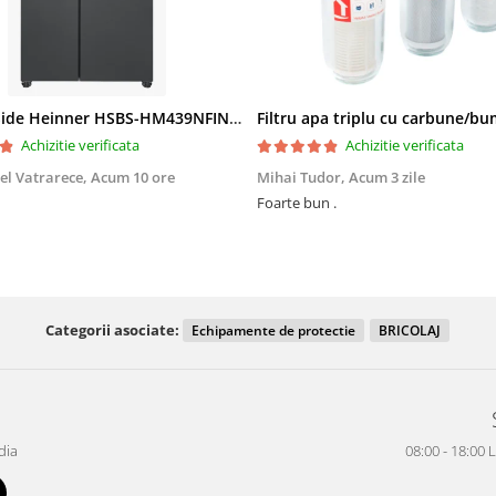
Side by Side Heinner HSBS-HM439NFINVDGWDE++, Total No Frost, Compresor Inverter, Dozator Apa, Display Touch LED, 439 L, Clasa E, Gri Antracit Texturat
Achizitie verificata
Achizitie verificata
el Vatrarece,
Acum 10 ore
Mihai Tudor,
Acum 3 zile
Foarte bun .
Categorii asociate:
Echipamente de protectie
BRICOLAJ
dia
08:00 - 18:00 