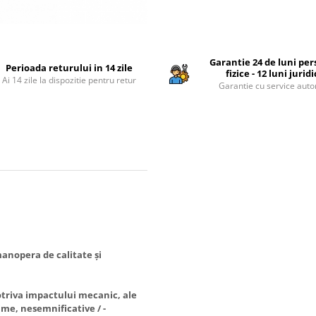
Garantie 24 de luni pe
Perioada returului in 14 zile
fizice - 12 luni jurid
Ai 14 zile la dispozitie pentru retur
Garantie cu service auto
anopera de calitate și
otriva impactului mecanic, ale
ime, nesemnificative / -