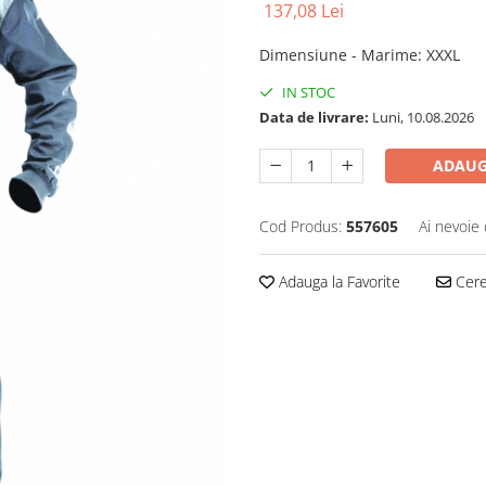
137,08 Lei
Dimensiune - Marime
:
XXXL
IN STOC
Data de livrare:
Luni, 10.08.2026
ADAUG
Cod Produs:
557605
Ai nevoie 
Adauga la Favorite
Cere 