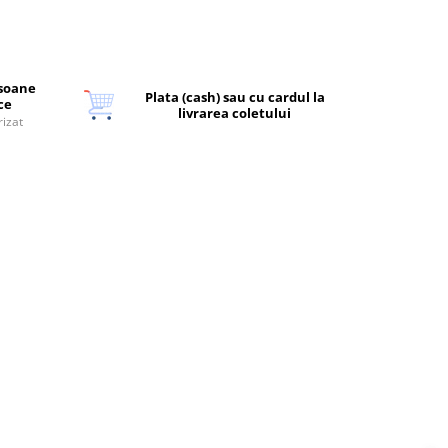
rsoane
Plata (cash) sau cu cardul la
ice
livrarea coletului
rizat