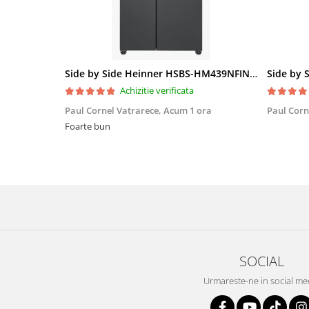
Side by Side Heinner HSBS-HM439NFINVDGWDE++, Total No Frost, Compresor Inverter, Dozator Apa, Display Touch LED, 439 L, Clasa E, Gri Antracit Texturat
Achizitie verificata
Paul Cornel Vatrarece,
Acum 1 ora
Paul Corn
Foarte bun
SOCIAL
Urmareste-ne in social me