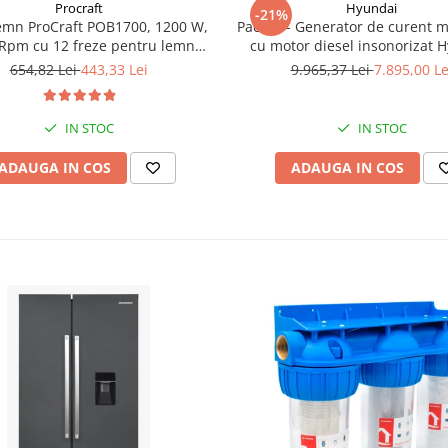
Procraft
Hyundai
-21%
emn ProCraft POB1700, 1200 W,
Pachet - Generator de curent 
Rpm cu 12 freze pentru lemn
cu motor diesel insonorizat 
incluse in pachet
DHY-8600SE, putere maxima 6
654,82 Lei
443,33 Lei
9.965,37 Lei
7.895,00 Le
putere motor 12 CP + Automa
ATS12-P
IN STOC
IN STOC
ADAUGA IN COS
ADAUGA IN COS