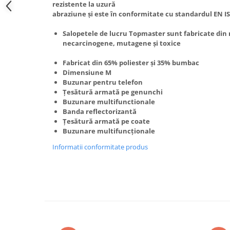
rezistente la uzură
Hote Telescopice
abraziune și este în conformitate cu standardul EN IS
Nivela de masurat
Hote Traditionale
Pistoale de impact electrice si
Salopetele de lucru Topmaster sunt fabricate din
Hote Incorporabile
pneumatice
necarcinogene, mutagene și toxice
Hote Country
Pistoale de vopsit
Hote Insula
Fabricat din 65% poliester și 35% bumbac
Dimensiune M
Prelungitoare
Hote Cupolare
Buzunar pentru telefon
Polizoare electrice de banc si
Accesorii, consumabile hote
Țesătură armată pe genunchi
unghiulare
Buzunare multifunctionale
Masini de tocat carne
Banda reflectorizantă
Rindele si freze pentru lemn
Masini de carnati ( CARNATARI )
Țesătură armată pe coate
Redresoare auto - roboti de
Buzunare multifuncționale
Masini de spalat vase
pornire
Informatii conformitate produs
Masini de spalat vase incorporabile
Suflante cu aer cald
Masini de spalat vase
Scari metalice
independente
Masini de spalat rufe
Strungurii
Masini de spalat rufe frontale
Scule cu acumulator
Masini de spalat rufe verticale
Scule pentru electricieni
Masini de spalat rufe incorporabile