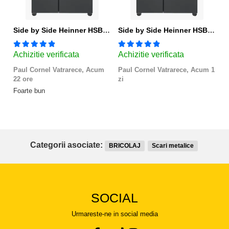
Side by Side Heinner HSBS-HM439NFINVDGWDE++, Total No Frost, Compresor Inverter, Dozator Apa, Display Touch LED, 439 L, Clasa E, Gri Antracit Texturat
Side by Side Heinner HSBS-HM439NFINVDGWDE++, Total No Frost, Compresor Inverter, Dozator Apa, Display Touch LED, 439 L, Clasa E, Gri Antracit Texturat
Achizitie verificata
Achizitie verificata
A
Paul Cornel Vatrarece,
Acum
Paul Cornel Vatrarece,
Acum 1
M
22 ore
zi
Fo
Foarte bun
Categorii asociate:
BRICOLAJ
Scari metalice
SOCIAL
Urmareste-ne in social media