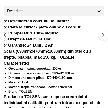
Hote Telescopice
Pistoale de impact electrice si
pneumatice
Hote Traditionale
Descriere
Hote Incorporabile
Pistoale de vopsit
✅ Deschiderea coletului la livrare:
Hote Country
Prelungitoare
✅ Plata la curier / plata online cu cardul:
Hote Insula
Polizoare electrice de banc si
✅ Cumpărături 100% sigure:
Hote Cupolare
unghiulare
✅ Drept de retur: 14 zile:
Accesorii, consumabile hote
Rindele si freze pentru lemn
✅ Garantie: 24 Luni / 2 Ani:
Masini de tocat carne
Scara (690mmx470mmx1030mm) din otel cu 3
Redresoare auto - roboti de
Masini de carnati ( CARNATARI )
pornire
trepte, pliabila, max 150 kg, TOLSEN
Caracteristici:
Masini de spalat vase
Suflante cu aer cald
Greutatea maxima suportata: 150kg
Masini de spalat vase incorporabile
Scari metalice
Dimensiuni scara deschisa: 690*470*1030 mm
Masini de spalat vase independente
Dimensiune scara pliata: 470*140*1190 mm
Strungurii
Material: Otel
Masini de spalat rufe
Scule cu acumulator
Material trepte/tronsoane : covor cauciucat
Masini de spalat rufe frontale
Brand: TOLSEN
Scule pentru electricieni
Produsele TOLSEN sunt supuse controlului
Masini de spalat rufe verticale
Truse de scule
individual al calitatii, pentru a intruni exigentele de
Masini de spalat rufe incorporabile