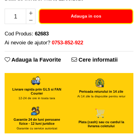
Piese si consumabile pentru
Freze de zapada
Convectoare
MOTOCOSITORI
Freze si carote
Purificatoare aer
Adauga in cos
Plantatoare + Semanatori
Radiatoare
Generatoare
Scarificatoare
Sobe pe gaz
Lampi solare
Cod Produs:
62683
Sere si solarii
Tunuri de caldura
Ai nevoie de ajutor?
0753-852-922
Masini de slefuit
Tocatoare fan, crengi, tulpini
Ventilatoare
Malaxoare
Ventilatoare Industriale
Adauga la Favorite
Cere informatii
Macarale si electopalane
Chiuvete bucatarie
Masini de tencuit
Deshidratoare
Masini de taiat placi ceramice /
Dozatoare de apa
gresie / faianta / parchet
Livrare rapida prin GLS si FAN
Espressoare, cafetiere si rasnite
Perioada returului in 14 zile
Courier
Masini de canelat
Ai 14 zile la dispozitie pentru retur
12-24 de ore in toata tara
Fiare de calcat / Mese pentru
Menghine
calcat
Motoare termice
Forme de prajituri
Garantie 24 de luni persoane
Plata (cash) sau cu cardul la
fizice - 12 luni juridice
Motoare electrice
Hote
livrarea coletului
Garantie cu service autorizat
Nivela de masurat
Hote Decorative