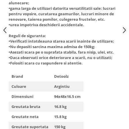
alunecare;
Truse de scule
Masini de spalat rufe cu uscator
•gama larga de utilizari datorita versatilitatii sale: lucrari
Truse de lipit PPR
pentru vopsire, curatarea geamurilor, lucrari minore de
Uscatoare de rufe
renovare, taierea pomilor, culegerea fructelor, etc.
Ventuze cu brate pentru transport
Masini de facut paine
•urea impotriva deschiderii accidentale.
Vibratoare beton
Pachete electrocasnice
Reguli de siguranta:
incorporabile
•Verificati intotdeauna starea scarii inainte de utilizare;
Seturi oale
•Nu depasiti sarcina maxima admisa de 150kg;
•Asezati scara pe o suprafata stabila, fara nisip, ulei, etc.
SANDWICH MAKER
•Daca observati orice deteriorare a scarii, nu o utilizati;
•Folositi scara cu raspundere si atentie.
Storcatoare de fructe
Televizoare
Brand
Detoolz
Culoare
Argintiu
Dimensiuni
94x48x16.5 cm
Greutata bruta
16.8 kg
Greutate neta
15.8 kg
Greutate suportata
150 kg