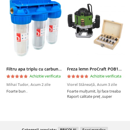
Filtru apa triplu cu carbune/bumbac/sita 3x3/4"*10
Freza lemn ProCraft POB1700, 1200 W, 2600 Rpm cu 12 freze pentru lemn incluse in pachet
Achizitie verificata
Achizitie verificata
Mihai Tudor,
Acum 2 zile
Viorel Stăneață,
Acum 3 zile
A
Foarte bun .
Foarte mulțumit, își face treaba
F
Raport calitate preț ,super
Categorii asociate:
BRICOLAJ
Scari metalice