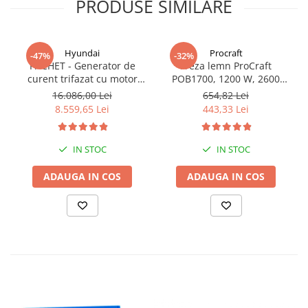
PRODUSE SIMILARE
Hyundai
Procraft
-47%
-32%
PACHET - Generator de
Freza lemn ProCraft
curent trifazat cu motor
POB1700, 1200 W, 2600
diesel Hyundai DHY8600SE-
Rpm cu 12 freze pentru
16.086,00 Lei
654,82 Lei
T, putere motor 12 CP,
lemn incluse in pachet
8.559,65 Lei
443,33 Lei
Putere maxima 7.9 kVA,
tensiune 380 / 220 V +
Automatizare trifazata
IN STOC
IN STOC
ATS12-3P
ADAUGA IN COS
ADAUGA IN COS