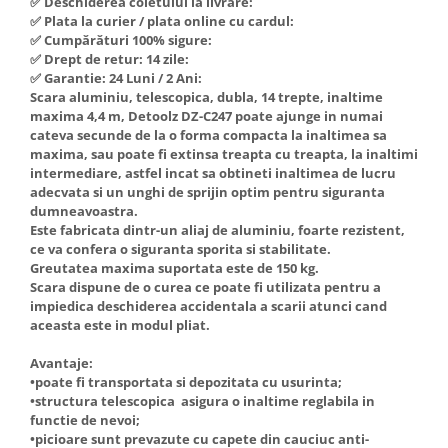
✅ Deschiderea coletului la livrare:
Hote Telescopice
✅ Plata la curier / plata online cu cardul:
Nivela de masurat
✅ Cumpărături 100% sigure:
Hote Traditionale
✅ Drept de retur: 14 zile:
Pistoale de impact electrice si
Hote Incorporabile
✅ Garantie: 24 Luni / 2 Ani:
pneumatice
Hote Country
Scara aluminiu, telescopica, dubla, 14 trepte, inaltime
Pistoale de vopsit
maxima 4,4 m, Detoolz DZ-C247 poate ajunge in numai
Hote Insula
cateva secunde de la o forma compacta la inaltimea sa
Prelungitoare
Hote Cupolare
maxima, sau poate fi extinsa treapta cu treapta, la inaltimi
intermediare, astfel incat sa obtineti inaltimea de lucru
Polizoare electrice de banc si
Accesorii, consumabile hote
adecvata si un unghi de sprijin optim pentru siguranta
unghiulare
Masini de tocat carne
dumneavoastra.
Rindele si freze pentru lemn
Este fabricata dintr-un aliaj de aluminiu, foarte rezistent,
Masini de carnati ( CARNATARI )
ce va confera o siguranta sporita si stabilitate.
Redresoare auto - roboti de
Masini de spalat vase
Greutatea maxima suportata este de 150 kg.
pornire
Scara dispune de o curea ce poate fi utilizata pentru a
Masini de spalat vase incorporabile
impiedica deschiderea accidentala a scarii atunci cand
Suflante cu aer cald
Masini de spalat vase
aceasta este in modul pliat.
Scari metalice
independente
Avantaje:
Masini de spalat rufe
Strungurii
•poate fi transportata si depozitata cu usurinta;
Masini de spalat rufe frontale
Scule cu acumulator
•structura telescopica asigura o inaltime reglabila in
functie de nevoi;
Masini de spalat rufe verticale
Scule pentru electricieni
•picioare sunt prevazute cu capete din cauciuc anti-
Masini de spalat rufe incorporabile