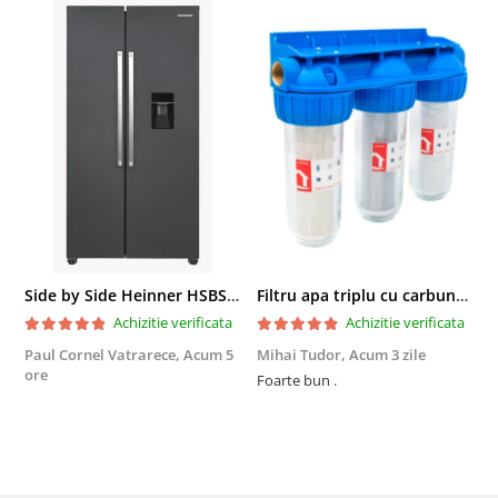
Side by Side Heinner HSBS-HM439NFINVDGWDE++, Total No Frost, Compresor Inverter, Dozator Apa, Display Touch LED, 439 L, Clasa E, Gri Antracit Texturat
Filtru apa triplu cu carbune/bumbac/sita 3x3/4"*10
Achizitie verificata
Achizitie verificata
Paul Cornel Vatrarece,
Acum 5
Mihai Tudor,
Acum 3 zile
V
ore
Foarte bun .
Fo
R