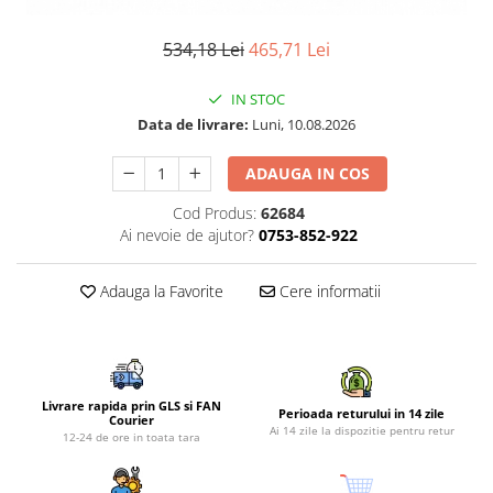
Piese si consumabile pentru
Convectoare
Fierastraie electrice
MOTOCOSITORI
534,18 Lei
465,71 Lei
Purificatoare aer
Freze de zapada
Plantatoare + Semanatori
Radiatoare
Freze si carote
Scarificatoare
IN STOC
Sobe pe gaz
Data de livrare:
Luni, 10.08.2026
Generatoare
Sere si solarii
Tunuri de caldura
Lampi solare
Tocatoare fan, crengi, tulpini
Ventilatoare
ADAUGA IN COS
Ventilatoare Industriale
Masini de slefuit
Cod Produs:
62684
Chiuvete bucatarie
Malaxoare
Ai nevoie de ajutor?
0753-852-922
Deshidratoare
Macarale si electopalane
Dozatoare de apa
Adauga la Favorite
Cere informatii
Masini de tencuit
Espressoare, cafetiere si rasnite
Masini de taiat placi ceramice /
gresie / faianta / parchet
Fiare de calcat / Mese pentru
calcat
Masini de canelat
Livrare rapida prin GLS si FAN
Perioada returului in 14 zile
Forme de prajituri
Courier
Menghine
Ai 14 zile la dispozitie pentru retur
12-24 de ore in toata tara
Hote
Motoare termice
Hote Decorative
Motoare electrice