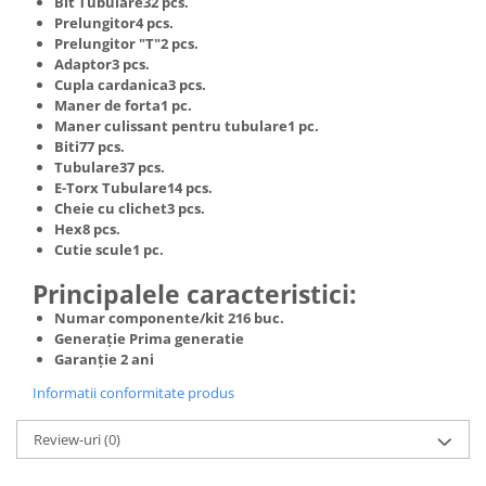
Bit Tubulare32 pcs.
Truse de scule
Prelungitor4 pcs.
Masini de spalat rufe cu uscator
Prelungitor "T"2 pcs.
Truse de lipit PPR
Uscatoare de rufe
Adaptor3 pcs.
Ventuze cu brate pentru transport
Masini de facut paine
Cupla cardanica3 pcs.
Maner de forta1 pc.
Vibratoare beton
Pachete electrocasnice
Maner culissant pentru tubulare1 pc.
incorporabile
Biti77 pcs.
Tubulare37 pcs.
Seturi oale
E-Torx Tubulare14 pcs.
SANDWICH MAKER
Cheie cu clichet3 pcs.
Hex8 pcs.
Storcatoare de fructe
Cutie scule1 pc.
Televizoare
Principalele caracteristici:
Numar componente/kit 216 buc.
Generaţie Prima generatie
Garanție 2 ani
Informatii conformitate produs
Review-uri
(0)