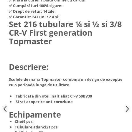
Hote Telescopice
✅ Cumpărături 100% sigure:
Nivela de masurat
✅ Drept de retur: 14 zile:
Hote Traditionale
✅ Garantie: 24 Luni / 2 Ani:
Pistoale de impact electrice si
Hote Incorporabile
Set 216 tubulare ¼ si ½ si 3/8
pneumatice
Hote Country
CR-V First generation
Pistoale de vopsit
Hote Insula
Topmaster
Prelungitoare
Hote Cupolare
Polizoare electrice de banc si
Accesorii, consumabile hote
unghiulare
Masini de tocat carne
Descriere:
Rindele si freze pentru lemn
Masini de carnati ( CARNATARI )
Redresoare auto - roboti de
Masini de spalat vase
Sculele de mana Topmaster combina un design de exceptie
pornire
cu o perioada lunga de utilizare.
Masini de spalat vase incorporabile
Suflante cu aer cald
Masini de spalat vase
Fabricata din otel inalt aliat Cr-V 50BV30
Scari metalice
independente
Strat acoperire anticoroziune
Masini de spalat rufe
Strungurii
Echipamente
Masini de spalat rufe frontale
Scule cu acumulator
Chei9 pcs.
Masini de spalat rufe verticale
Scule pentru electricieni
Tubulare adanci21 pcs.
Masini de spalat rufe incorporabile