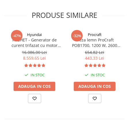
PRODUSE SIMILARE
Hyundai
Procraft
-47%
-32%
PACHET - Generator de
Freza lemn ProCraft
curent trifazat cu motor
POB1700, 1200 W, 2600
diesel Hyundai DHY8600SE-
Rpm cu 12 freze pentru
16.086,00 Lei
654,82 Lei
T, putere motor 12 CP,
lemn incluse in pachet
8.559,65 Lei
443,33 Lei
Putere maxima 7.9 kVA,
tensiune 380 / 220 V +
Automatizare trifazata
IN STOC
IN STOC
ATS12-3P
ADAUGA IN COS
ADAUGA IN COS