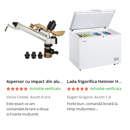
Aspersor cu impact din aluminiu cu FI, Presiune (bar)1.5-5, Diametru de aspersie (m)32-58
Lada frigorifica Heinner HCF-287CNHE++, 287 l, Clasa E, Compresor inverter, Iluminare LED, Functionalitate frigider, Alb
Achizitie verificata
Achizitie verificata
Voicu Costel,
Acum 9 ore
Eugen Grigore,
Acum 1 zi
P
z
Este exact ce am
Forte bun, comandă livrată la
comandat,livrare a doua
timp mulțumesc...
F
zi.Foarte mulțumit.