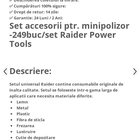
Hote Telescopice
✅ Cumpărături 100% sigure:
Nivela de masurat
✅ Drept de retur: 14 zile:
Hote Traditionale
✅ Garantie: 24 Luni / 2 Ani:
Pistoale de impact electrice si
Hote Incorporabile
Set accesorii ptr. minipolizor
pneumatice
Hote Country
-249buc/set Raider Power
Pistoale de vopsit
Hote Insula
Tools
Prelungitoare
Hote Cupolare
Polizoare electrice de banc si
Accesorii, consumabile hote
unghiulare
Masini de tocat carne
Descriere:
Rindele si freze pentru lemn
Masini de carnati ( CARNATARI )
Redresoare auto - roboti de
Masini de spalat vase
Setul universal Raider contine consumabile originale de
pornire
inalta calitate. Setul se foloseste intr-o gama larga de
Masini de spalat vase incorporabile
Suflante cu aer cald
aplicatii care necesita materiale diferite.
Masini de spalat vase
Lemn
Scari metalice
independente
Metal
Plastic
Masini de spalat rufe
Strungurii
Fibra de sticla
Masini de spalat rufe frontale
Scule cu acumulator
Frezarea
Lustruire
Masini de spalat rufe verticale
Scule pentru electricieni
Cutie de depozitare
Masini de spalat rufe incorporabile