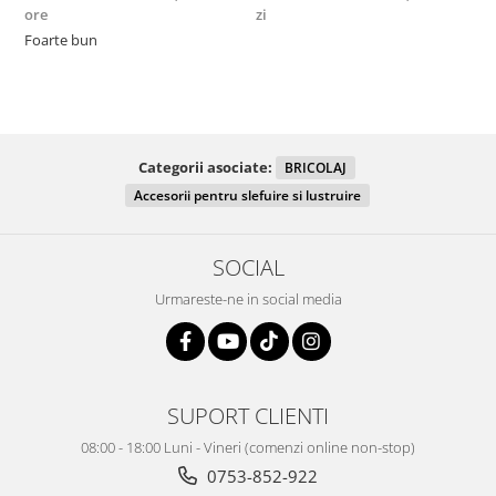
ore
zi
F
Foarte bun
Categorii asociate:
BRICOLAJ
Accesorii pentru slefuire si lustruire
SOCIAL
Urmareste-ne in social media
SUPORT CLIENTI
08:00 - 18:00 Luni - Vineri (comenzi online non-stop)
0753-852-922