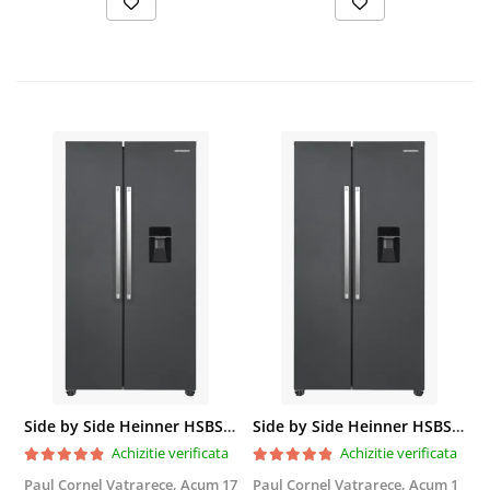
Side by Side Heinner HSBS-HM439NFINVDGWDE++, Total No Frost, Compresor Inverter, Dozator Apa, Display Touch LED, 439 L, Clasa E, Gri Antracit Texturat
Side by Side Heinner HSBS-HM439NFINVDGWDE++, Total No Frost, Compresor Inverter, Dozator Apa, Display Touch LED, 439 L, Clasa E, Gri Antracit Texturat
Achizitie verificata
Achizitie verificata
Paul Cornel Vatrarece,
Acum 17
Paul Cornel Vatrarece,
Acum 1
M